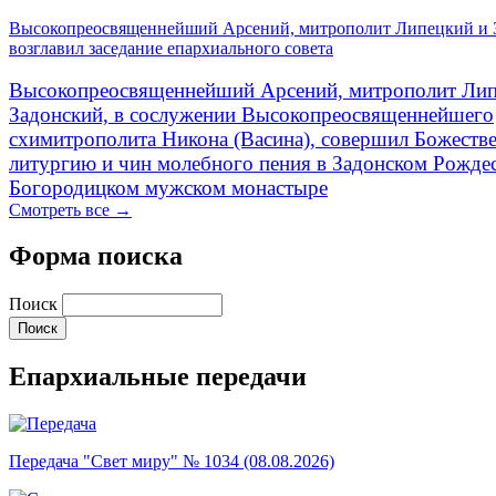
Высокопреосвященнейший Арсений, митрополит Липецкий и 
возглавил заседание епархиального совета
Высокопреосвященнейший Арсений, митрополит Лип
Задонский, в сослужении Высокопреосвященнейшего
схимитрополита Никона (Васина), совершил Божеств
литургию и чин молебного пения в Задонском Рожде
Богородицком мужском монастыре
Смотреть все →
Форма поиска
Поиск
Епархиальные передачи
Передача "Свет миру" № 1034 (08.08.2026)