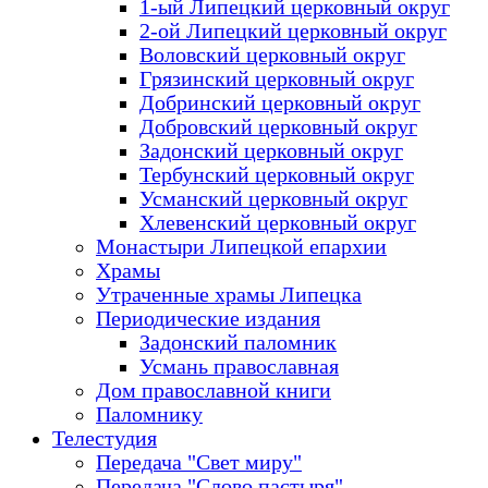
1-ый Липецкий церковный округ
2-ой Липецкий церковный округ
Воловский церковный округ
Грязинский церковный округ
Добринский церковный округ
Добровский церковный округ
Задонский церковный округ
Тербунский церковный округ
Усманский церковный округ
Хлевенский церковный округ
Монастыри Липецкой епархии
Храмы
Утраченные храмы Липецка
Периодические издания
Задонский паломник
Усмань православная
Дом православной книги
Паломнику
Телестудия
Передача "Свет миру"
Передача "Слово пастыря"