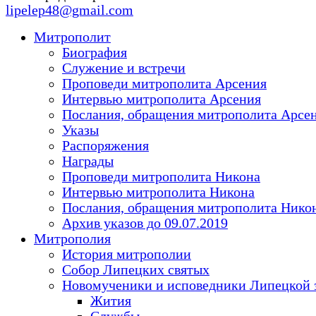
lipelep48@gmail.com
Митрополит
Биография
Служение и встречи
Проповеди митрополита Арсения
Интервью митрополита Арсения
Послания, обращения митрополита Арсе
Указы
Распоряжения
Награды
Проповеди митрополита Никона
Интервью митрополита Никона
Послания, обращения митрополита Нико
Архив указов до 09.07.2019
Митрополия
История митрополии
Собор Липецких святых
Новомученики и исповедники Липецкой 
Жития