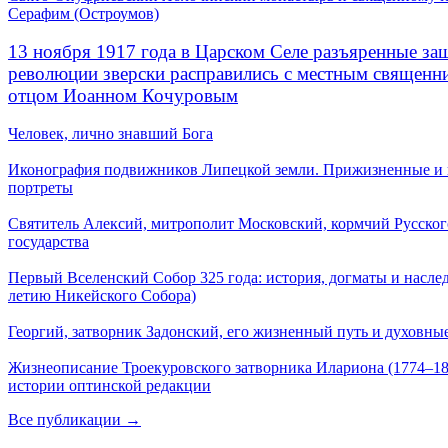
Серафим (Остроумов)
13 ноября 1917 года в Царском Селе разъяренные за
революции зверски расправились с местным священ
отцом Иоанном Кочуровым
Человек, лично знавший Бога
Иконография подвижников Липецкой земли. Прижизненные и
портреты
Святитель Алексий, митрополит Московский, кормчий Русског
государства
Первый Вселенский Собор 325 года: история, догматы и наслед
летию Никейского Собора)
Георгий, затворник Задонский, его жизненный путь и духовные
Жизнеописание Троекуровского затворника Илариона (1774–18
истории оптинской редакции
Все публикации →