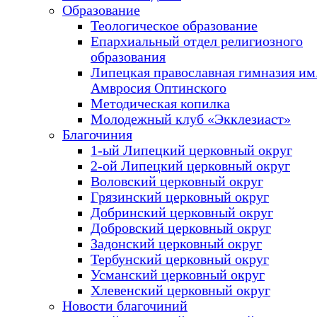
Образование
Теологическое образование
Епархиальный отдел религиозного
образования
Липецкая православная гимназия им.
Амвросия Оптинского
Методическая копилка
Молодежный клуб «Экклезиаст»
Благочиния
1-ый Липецкий церковный округ
2-ой Липецкий церковный округ
Воловский церковный округ
Грязинский церковный округ
Добринский церковный округ
Добровский церковный округ
Задонский церковный округ
Тербунский церковный округ
Усманский церковный округ
Хлевенский церковный округ
Новости благочиний