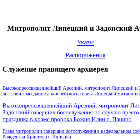
Митрополит Липецкий и Задонский А
Указы
Распоряжения
Служение правящего архиерея
Высокопреосвященнейший Арсений, митрополит Липецкий и 
возглавил заседание архиерейского совета Липецкой митропол
Высокопреосвященнейший Арсений, митрополит Лип
Задонский совершил богослужения по случаю престо
праздника в храме пророка Божия Илии с. Панино
Глава митрополии совершил богослужения в кафедральном соб
Рождества Христова г. Липецка