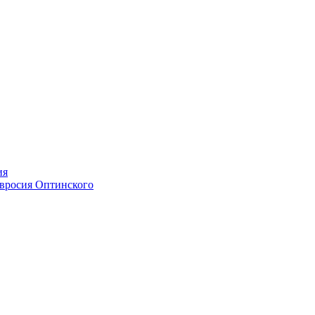
ия
мвросия Оптинского