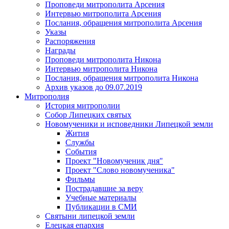
Проповеди митрополита Арсения
Интервью митрополита Арсения
Послания, обращения митрополита Арсения
Указы
Распоряжения
Награды
Проповеди митрополита Никона
Интервью митрополита Никона
Послания, обращения митрополита Никона
Архив указов до 09.07.2019
Митрополия
История митрополии
Собор Липецких святых
Новомученики и исповедники Липецкой земли
Жития
Службы
События
Проект "Новомученик дня"
Проект "Слово новомученика"
Фильмы
Пострадавшие за веру
Учебные материалы
Публикации в СМИ
Святыни липецкой земли
Елецкая епархия