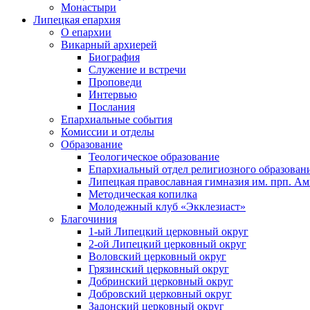
Монастыри
Липецкая епархия
О епархии
Викарный архиерей
Биография
Служение и встречи
Проповеди
Интервью
Послания
Епархиальные события
Комиссии и отделы
Образование
Теологическое образование
Епархиальный отдел религиозного образован
Липецкая православная гимназия им. прп. А
Методическая копилка
Молодежный клуб «Экклезиаст»
Благочиния
1-ый Липецкий церковный округ
2-ой Липецкий церковный округ
Воловский церковный округ
Грязинский церковный округ
Добринский церковный округ
Добровский церковный округ
Задонский церковный округ