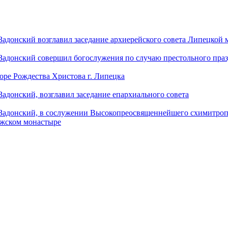
донский возглавил заседание архиерейского совета Липецкой
донский совершил богослужения по случаю престольного праз
оре Рождества Христова г. Липецка
донский, возглавил заседание епархиального совета
адонский, в сослужении Высокопреосвященнейшего схимитропо
ужском монастыре