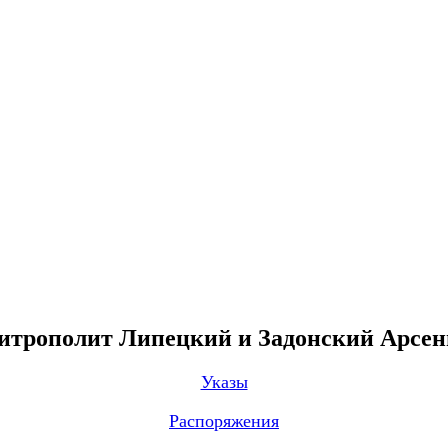
трополит Липецкий и Задонский Арсе
Указы
Распоряжения