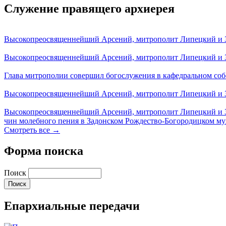
Служение правящего архиерея
Высокопреосвященнейший Арсений, митрополит Липецкий и За
Высокопреосвященнейший Арсений, митрополит Липецкий и За
Глава митрополии совершил богослужения в кафедральном соб
Высокопреосвященнейший Арсений, митрополит Липецкий и За
Высокопреосвященнейший Арсений, митрополит Липецкий и З
чин молебного пения в Задонском Рождество-Богородицком м
Смотреть все →
Форма поиска
Поиск
Епархиальные передачи