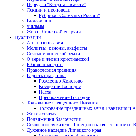
Передача "Когда мы вместе"
Лекции и проповеди
Рубрика "Солнышко России"
Видеоклипы
Фильмы
Жизнь Липецкой епархии
Публикации
Азы православия
Молитвы, каноны, акафисты
Святыни липецкой земли
О вере и жизни христианской
Юбилейные даты
Православная традиция
Радость праздника
Рождество Христово
Крещение Господне
Пасха
Преображение Господне
Толкование Священного Писания
Толкование праздничных зачал Евангелия и 
Жития святых
Подвижники благочестия
Священнослужители Липецкого края – участники 
Духовное наследие Липецкого края
Святитель Тихон Задонский