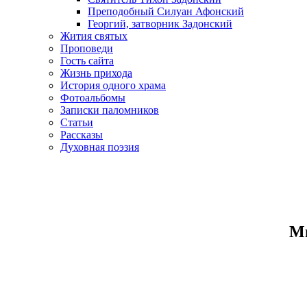
Преподобный Силуан Афонский
Георгий, затворник Задонский
Жития святых
Проповеди
Гость сайта
Жизнь прихода
История одного храма
Фотоальбомы
Записки паломников
Статьи
Рассказы
Духовная поэзия
Ми