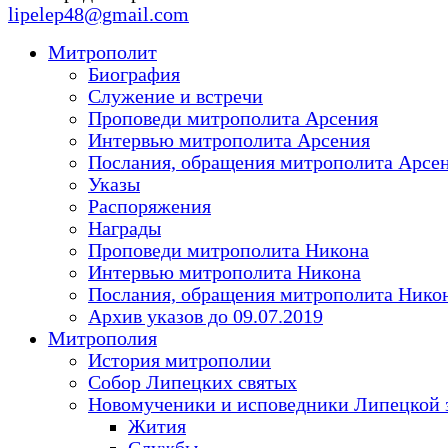
lipelep48@gmail.com
Митрополит
Биография
Служение и встречи
Проповеди митрополита Арсения
Интервью митрополита Арсения
Послания, обращения митрополита Арсе
Указы
Распоряжения
Награды
Проповеди митрополита Никона
Интервью митрополита Никона
Послания, обращения митрополита Нико
Архив указов до 09.07.2019
Митрополия
История митрополии
Собор Липецких святых
Новомученики и исповедники Липецкой 
Жития