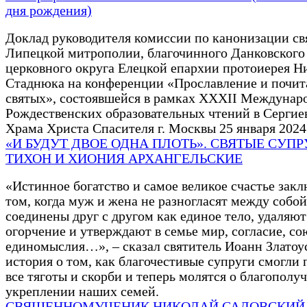
дня рождения)
Доклад руководителя комиссии по канонизации св
Липецкой митрополии, благочинного Данковского
церковного округа Елецкой епархии протоиерея Н
Стаднюка на конференции «Прославление и почит
святых», состоявшейся в рамках XXХII Междунар
Рождественских образовательных чтений в Сергие
Храма Христа Спасителя г. Москвы 25 января 2024 
«И БУДУТ ДВОЕ ОДНА ПЛОТЬ». СВЯТЫЕ СУП
ТИХОН И ХИОНИЯ АРХАНГЕЛЬСКИЕ
«Истинное богатство и самое великое счастье закл
том, когда муж и жена не разногласят между собой
соединены друг с другом как единое тело, удаляют
огорчение и утверждают в семье мир, согласие, со
единомыслия…», – сказал святитель Иоанн Златоус
история о том, как благочестивые супруги смогли 
все тяготы и скорби и теперь молятся о благополу
укреплении наших семей.
СВЯЩЕННОМУЧЕНИК НИКОЛАЙ САДОВСКИЙ