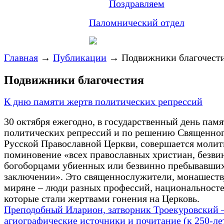
Поздравляем
Паломнический отдел
Главная
→
Публикации
→
Подвижники благочест
Подвижники благочестия
К дню памяти жертв политических репрессий
30 октября ежегодно, в государственный день пам
политических репрессий и по решению Священно
Русской Православной Церкви, совершается молит
поминовение «всех православных христиан, безви
богоборцами убиенных или безвинно пребывавших
заключении». Это священнослужители, монашест
миряне – люди разных профессий, национальносте
которые стали жертвами гонения на Церковь.
Преподобный Иларион, затворник Троекуровский 
агиографические источники и почитание (к 250-ле