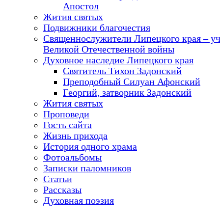
Апостол
Жития святых
Подвижники благочестия
Священнослужители Липецкого края – у
Великой Отечественной войны
Духовное наследие Липецкого края
Святитель Тихон Задонский
Преподобный Силуан Афонский
Георгий, затворник Задонский
Жития святых
Проповеди
Гость сайта
Жизнь прихода
История одного храма
Фотоальбомы
Записки паломников
Статьи
Рассказы
Духовная поэзия