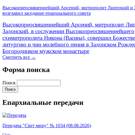
Высокопреосвященнейший Арсений, митрополит Липецкий и 
возглавил заседание епархиального совета
Высокопреосвященнейший Арсений, митрополит Лип
Задонский, в сослужении Высокопреосвященнейшего
схимитрополита Никона (Васина), совершил Божеств
литургию и чин молебного пения в Задонском Рожде
Богородицком мужском монастыре
Смотреть все →
Форма поиска
Поиск
Епархиальные передачи
Передача "Свет миру" № 1034 (08.08.2026)