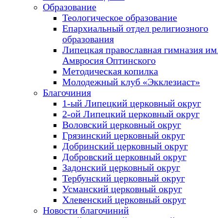
Образование
Теологическое образование
Епархиальный отдел религиозного
образования
Липецкая православная гимназия им.
Амвросия Оптинского
Методическая копилка
Молодежный клуб «Экклезиаст»
Благочиния
1-ый Липецкий церковный округ
2-ой Липецкий церковный округ
Воловский церковный округ
Грязинский церковный округ
Добринский церковный округ
Добровский церковный округ
Задонский церковный округ
Тербунский церковный округ
Усманский церковный округ
Хлевенский церковный округ
Новости благочиний