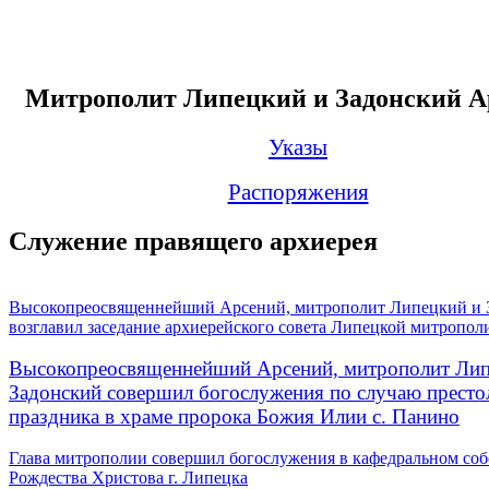
Митрополит Липецкий и Задонский А
Указы
Распоряжения
Служение правящего архиерея
Высокопреосвященнейший Арсений, митрополит Липецкий и 
возглавил заседание архиерейского совета Липецкой митропол
Высокопреосвященнейший Арсений, митрополит Лип
Задонский совершил богослужения по случаю престо
праздника в храме пророка Божия Илии с. Панино
Глава митрополии совершил богослужения в кафедральном соб
Рождества Христова г. Липецка