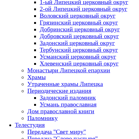
1-ый Липецкий церковный округ
2-ой Липецкий церковный округ
Воловский церковный округ
Грязинский церковный округ
Добринский церковный округ
Добровский церковный округ
Задонский церковный округ
Тербунский церковный округ
Усманский церковный округ
Хлевенский церковный округ
Монастыри Липецкой епархии
Храмы
Утраченные храмы Липецка
Периодические издания
Задонский паломник
Усмань православная
Дом православной книги
Паломнику
Телестудия
Передача "Свет миру"
Передача "Слово пастыря"