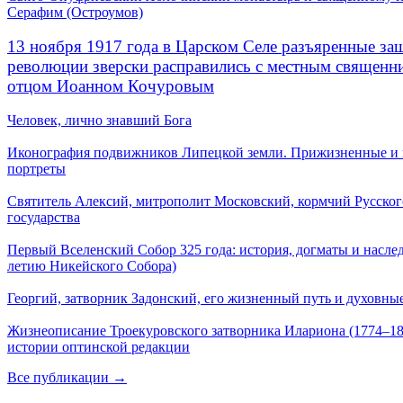
Серафим (Остроумов)
13 ноября 1917 года в Царском Селе разъяренные за
революции зверски расправились с местным священ
отцом Иоанном Кочуровым
Человек, лично знавший Бога
Иконография подвижников Липецкой земли. Прижизненные и
портреты
Святитель Алексий, митрополит Московский, кормчий Русског
государства
Первый Вселенский Собор 325 года: история, догматы и наслед
летию Никейского Собора)
Георгий, затворник Задонский, его жизненный путь и духовные
Жизнеописание Троекуровского затворника Илариона (1774–18
истории оптинской редакции
Все публикации →