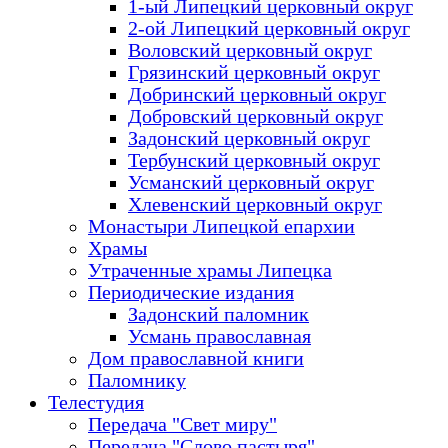
1-ый Липецкий церковный округ
2-ой Липецкий церковный округ
Воловский церковный округ
Грязинский церковный округ
Добринский церковный округ
Добровский церковный округ
Задонский церковный округ
Тербунский церковный округ
Усманский церковный округ
Хлевенский церковный округ
Монастыри Липецкой епархии
Храмы
Утраченные храмы Липецка
Периодические издания
Задонский паломник
Усмань православная
Дом православной книги
Паломнику
Телестудия
Передача "Свет миру"
Передача "Слово пастыря"