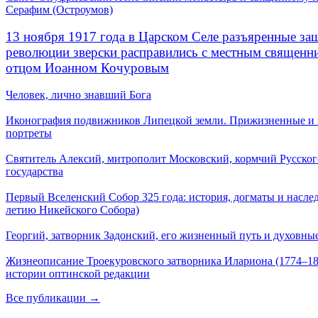
Серафим (Остроумов)
13 ноября 1917 года в Царском Селе разъяренные за
революции зверски расправились с местным священ
отцом Иоанном Кочуровым
Человек, лично знавший Бога
Иконография подвижников Липецкой земли. Прижизненные и
портреты
Святитель Алексий, митрополит Московский, кормчий Русског
государства
Первый Вселенский Собор 325 года: история, догматы и наслед
летию Никейского Собора)
Георгий, затворник Задонский, его жизненный путь и духовные
Жизнеописание Троекуровского затворника Илариона (1774–18
истории оптинской редакции
Все публикации →