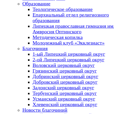
Образование
Теологическое образование
Епархиальный отдел религиозного
образования
Липецкая православная гимназия им.
Амвросия Оптинского
Методическая копилка
Молодежный клуб «Экклезиаст»
Благочиния
1-ый Липецкий церковный округ
2-ой Липецкий церковный округ
Воловский церковный округ
Грязинский церковный округ
Добринский церковный округ
Добровский церковный округ
Задонский церковный округ
Тербунский церковный округ
Усманский церковный округ
Хлевенский церковный округ
Новости благочиний