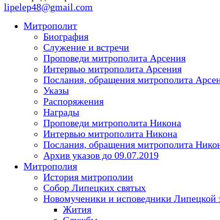
lipelep48@gmail.com
Митрополит
Биография
Служение и встречи
Проповеди митрополита Арсения
Интервью митрополита Арсения
Послания, обращения митрополита Арсе
Указы
Распоряжения
Награды
Проповеди митрополита Никона
Интервью митрополита Никона
Послания, обращения митрополита Нико
Архив указов до 09.07.2019
Митрополия
История митрополии
Собор Липецких святых
Новомученики и исповедники Липецкой 
Жития