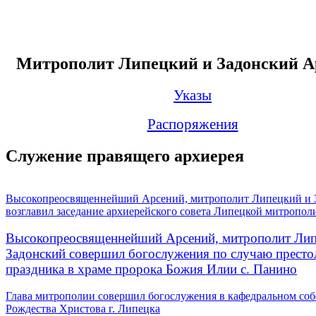
Митрополит Липецкий и Задонский А
Указы
Распоряжения
Служение правящего архиерея
Высокопреосвященнейший Арсений, митрополит Липецкий и 
возглавил заседание архиерейского совета Липецкой митропол
Высокопреосвященнейший Арсений, митрополит Лип
Задонский совершил богослужения по случаю престо
праздника в храме пророка Божия Илии с. Панино
Глава митрополии совершил богослужения в кафедральном соб
Рождества Христова г. Липецка