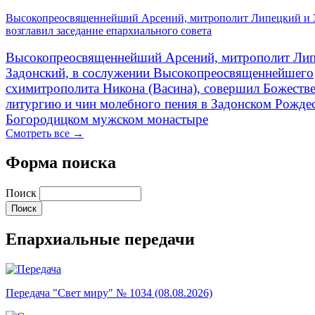
Высокопреосвященнейший Арсений, митрополит Липецкий и 
возглавил заседание епархиального совета
Высокопреосвященнейший Арсений, митрополит Лип
Задонский, в сослужении Высокопреосвященнейшего
схимитрополита Никона (Васина), совершил Божеств
литургию и чин молебного пения в Задонском Рожде
Богородицком мужском монастыре
Смотреть все →
Форма поиска
Поиск
Епархиальные передачи
Передача "Свет миру" № 1034 (08.08.2026)