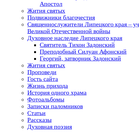
Апостол
Жития святых
Подвижники благочестия
Священнослужители Липецкого края – у
Великой Отечественной войны
Духовное наследие Липецкого края
Святитель Тихон Задонский
Преподобный Силуан Афонский
Георгий, затворник Задонский
Жития святых
Проповеди
Гость сайта
Жизнь прихода
История одного храма
Фотоальбомы
Записки паломников
Статьи
Рассказы
Духовная поэзия