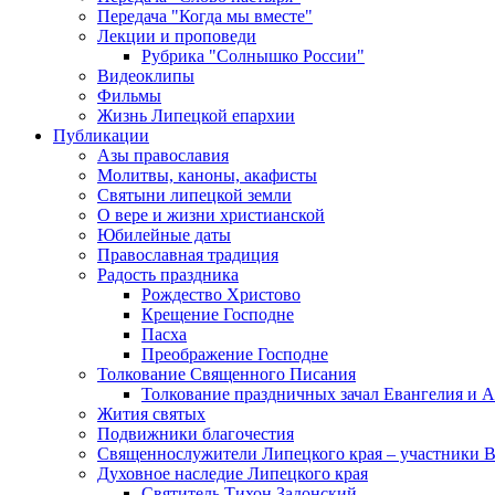
Передача "Когда мы вместе"
Лекции и проповеди
Рубрика "Солнышко России"
Видеоклипы
Фильмы
Жизнь Липецкой епархии
Публикации
Азы православия
Молитвы, каноны, акафисты
Святыни липецкой земли
О вере и жизни христианской
Юбилейные даты
Православная традиция
Радость праздника
Рождество Христово
Крещение Господне
Пасха
Преображение Господне
Толкование Священного Писания
Толкование праздничных зачал Евангелия и 
Жития святых
Подвижники благочестия
Священнослужители Липецкого края – участники 
Духовное наследие Липецкого края
Святитель Тихон Задонский