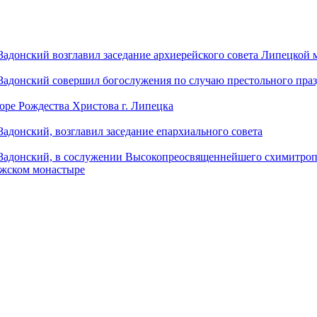
донский возглавил заседание архиерейского совета Липецкой
донский совершил богослужения по случаю престольного праз
оре Рождества Христова г. Липецка
донский, возглавил заседание епархиального совета
адонский, в сослужении Высокопреосвященнейшего схимитропо
ужском монастыре