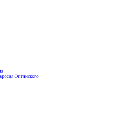
ия
мвросия Оптинского