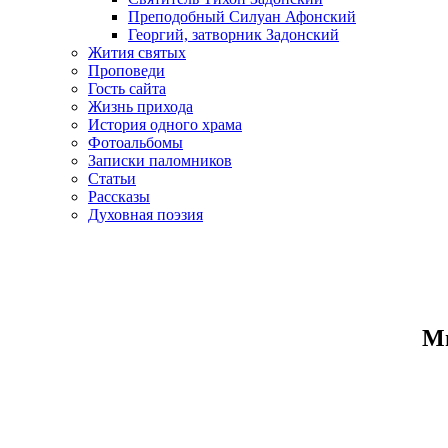
Преподобный Силуан Афонский
Георгий, затворник Задонский
Жития святых
Проповеди
Гость сайта
Жизнь прихода
История одного храма
Фотоальбомы
Записки паломников
Статьи
Рассказы
Духовная поэзия
Ми