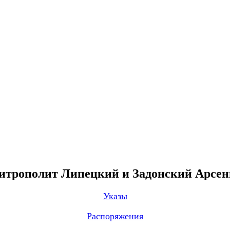
трополит Липецкий и Задонский Арсе
Указы
Распоряжения