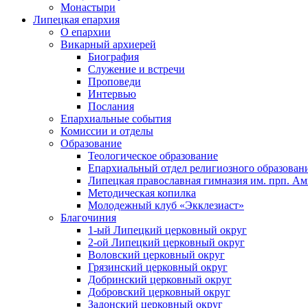
Монастыри
Липецкая епархия
О епархии
Викарный архиерей
Биография
Служение и встречи
Проповеди
Интервью
Послания
Епархиальные события
Комиссии и отделы
Образование
Теологическое образование
Епархиальный отдел религиозного образован
Липецкая православная гимназия им. прп. А
Методическая копилка
Молодежный клуб «Экклезиаст»
Благочиния
1-ый Липецкий церковный округ
2-ой Липецкий церковный округ
Воловский церковный округ
Грязинский церковный округ
Добринский церковный округ
Добровский церковный округ
Задонский церковный округ