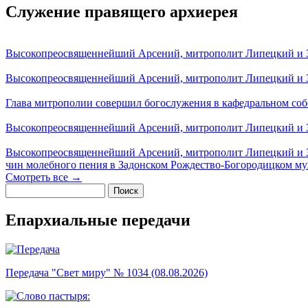
Служение правящего архиерея
Высокопреосвященнейший Арсений, митрополит Липецкий и За
Высокопреосвященнейший Арсений, митрополит Липецкий и За
Глава митрополии совершил богослужения в кафедральном соб
Высокопреосвященнейший Арсений, митрополит Липецкий и За
Высокопреосвященнейший Арсений, митрополит Липецкий и З
чин молебного пения в Задонском Рождество-Богородицком м
Смотреть все →
Поиск
Форма поиска
Епархиальные передачи
Передача "Свет миру" № 1034 (08.08.2026)