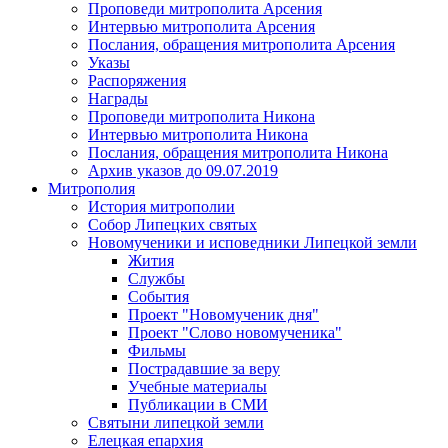
Проповеди митрополита Арсения
Интервью митрополита Арсения
Послания, обращения митрополита Арсения
Указы
Распоряжения
Награды
Проповеди митрополита Никона
Интервью митрополита Никона
Послания, обращения митрополита Никона
Архив указов до 09.07.2019
Митрополия
История митрополии
Собор Липецких святых
Новомученики и исповедники Липецкой земли
Жития
Службы
События
Проект "Новомученик дня"
Проект "Слово новомученика"
Фильмы
Пострадавшие за веру
Учебные материалы
Публикации в СМИ
Святыни липецкой земли
Елецкая епархия