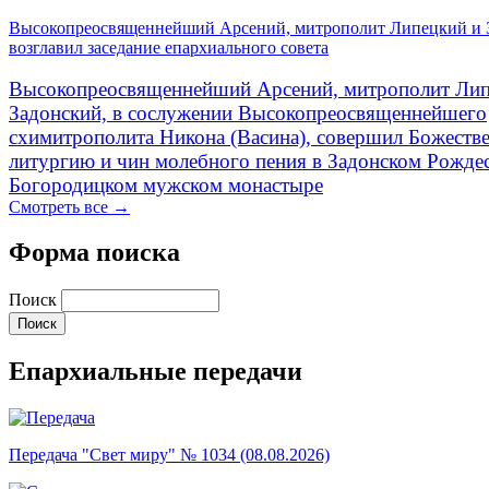
Высокопреосвященнейший Арсений, митрополит Липецкий и 
возглавил заседание епархиального совета
Высокопреосвященнейший Арсений, митрополит Лип
Задонский, в сослужении Высокопреосвященнейшего
схимитрополита Никона (Васина), совершил Божеств
литургию и чин молебного пения в Задонском Рожде
Богородицком мужском монастыре
Смотреть все →
Форма поиска
Поиск
Епархиальные передачи
Передача "Свет миру" № 1034 (08.08.2026)