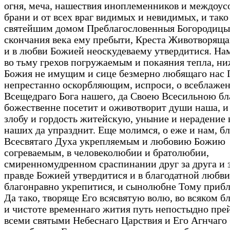
огня, меча, нашествия иноплеменников и междоу
брани и от всех враг видимых и невидимых, и тако
святейшим домом Преблагословенныя Богородицы
скончания века ему пребыти, Креста Животворяща
и в любви Божией неоскудеваему утвердитися. Нам
во тьму грехов погружаемым и покаяния тепла, ни
Божия не имущим и сице безмерно любящаго нас 
непрестанно оскорбляющим, испроси, о всеблажен
Всещедраго Бога нашего, да Своею Всесильною б
божественне посетит и оживотворит души наша, и
злобу и гордость житейскую, уныние и нерадение 
наших да упразднит. Еще молимся, о еже и нам, б
Всесвятаго Духа укрепляемым и любовию Божию
согреваемым, в человеколюбии и братолюбии,
смиренномудренном сраспинании друг за друга и за
правде Божией утвердитися и в благодатной любв
благонравно укрепитися, и сынолюбне Тому приб
Да тако, творяще Его всясвятую волю, во всяком б
и чистоте временнаго жития путь непостыдно пре
всеми святыми Небеснаго Царствия и Его Агнчаго