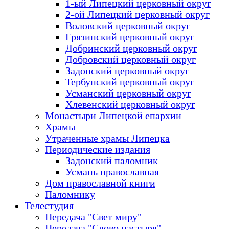
1-ый Липецкий церковный округ
2-ой Липецкий церковный округ
Воловский церковный округ
Грязинский церковный округ
Добринский церковный округ
Добровский церковный округ
Задонский церковный округ
Тербунский церковный округ
Усманский церковный округ
Хлевенский церковный округ
Монастыри Липецкой епархии
Храмы
Утраченные храмы Липецка
Периодические издания
Задонский паломник
Усмань православная
Дом православной книги
Паломнику
Телестудия
Передача "Свет миру"
Передача "Слово пастыря"