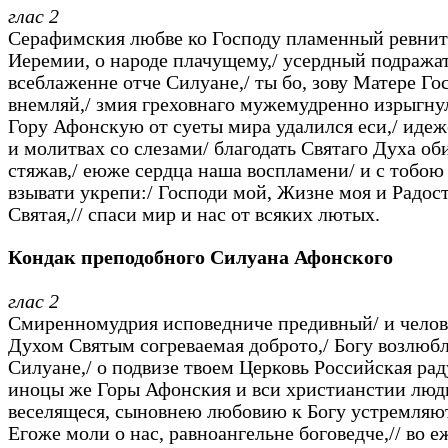
глас 2
Серафимския любве ко Господу пламенный ревнит
Иеремии, о народе плачущему,/ усердный подража
всеблаженне отче Силуане,/ ты бо, зову Матере Го
внемляй,/ змия греховнаго мужемудренно изрыгнул
Гору Афонскую от суеты мира удалился еси,/ идеж
и молитвах со слезами/ благодать Святаго Духа об
стяжав,/ еюже сердца наша воспламени/ и с тобо
взывати укрепи:/ Господи мой, Жизне моя и Радос
Святая,// спаси мир и нас от всяких лютых.
Кондак преподобного Силуана Афонского
глас 2
Смиренномудрия исповедниче предивный/ и чело
Духом Святым согреваемая доброто,/ Богу возлюб
Силуане,/ о подвизе твоем Церковь Российская рад
иноцы же Горы Афонския и вси христианстии люди
веселящеся, сыновнею любовию к Богу устремляют
Егоже моли о нас, равноангельне боговедче,// во е