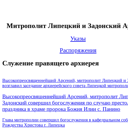
Митрополит Липецкий и Задонский А
Указы
Распоряжения
Служение правящего архиерея
Высокопреосвященнейший Арсений, митрополит Липецкий и 
возглавил заседание архиерейского совета Липецкой митропол
Высокопреосвященнейший Арсений, митрополит Лип
Задонский совершил богослужения по случаю престо
праздника в храме пророка Божия Илии с. Панино
Глава митрополии совершил богослужения в кафедральном соб
Рождества Христова г. Липецка