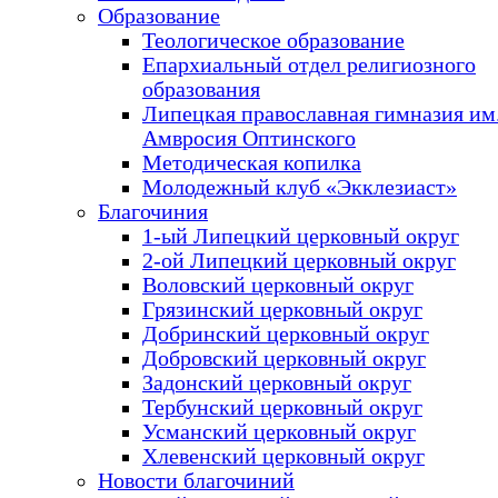
Образование
Теологическое образование
Епархиальный отдел религиозного
образования
Липецкая православная гимназия им.
Амвросия Оптинского
Методическая копилка
Молодежный клуб «Экклезиаст»
Благочиния
1-ый Липецкий церковный округ
2-ой Липецкий церковный округ
Воловский церковный округ
Грязинский церковный округ
Добринский церковный округ
Добровский церковный округ
Задонский церковный округ
Тербунский церковный округ
Усманский церковный округ
Хлевенский церковный округ
Новости благочиний