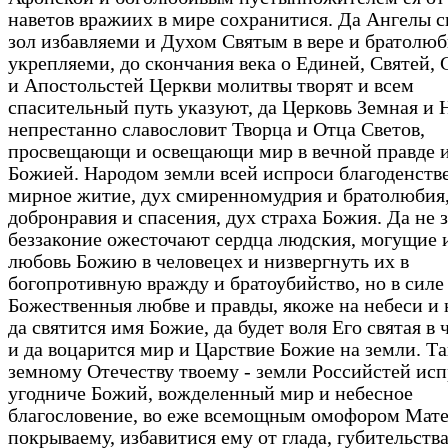
наветов вражиих в мире сохранитися. Да Ангелы 
зол избавляеми и Духом Святым в вере и братолю
укрепляеми, до скончания века о Единей, Святей,
и Апостольстей Церкви молитвы творят и всем
спасительный путь указуют, да Церковь Земная и 
непрестанно славословит Творца и Отца Светов,
просвещающи и освещающи мир в вечной правде и
Божией. Народом земли всей испроси благоденств
мирное житие, дух смиренномудрия и братолюбия
добронравия и спасения, дух страха Божия. Да не 
беззаконие ожесточают сердца людския, могущие 
любовь Божию в человецех и низвергнуть их в
богопротивную вражду и братоубийство, но в силе
Божественныя любве и правды, якоже на небеси и 
да святится имя Божие, да будет воля Его святая в 
и да воцарится мир и Царствие Божие на земли. Т
земному Отечеству твоему - земли Российстей исп
угодниче Божий, вожделенный мир и небесное
благословение, во еже всемощным омофором Мат
покрываему, избавитися ему от глада, губительства