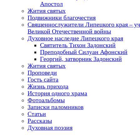
Апостол
Жития святых
Подвижники благочестия
Священнослужители Липецкого края – у
Великой Отечественной войны
Духовное наследие Липецкого края
Святитель Тихон Задонский
Преподобный Силуан Афонский
Георгий, затворник Задонский
Жития святых
Проповеди
Гость сайта
Жизнь прихода
История одного храма
Фотоальбомы
Записки паломников
Статьи
Рассказы
Духовная поэзия