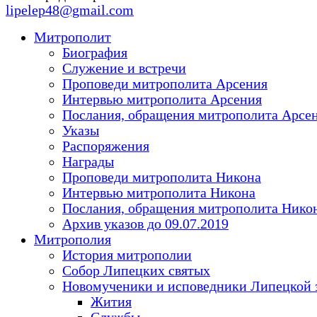
lipelep48@gmail.com
Митрополит
Биография
Служение и встречи
Проповеди митрополита Арсения
Интервью митрополита Арсения
Послания, обращения митрополита Арсе
Указы
Распоряжения
Награды
Проповеди митрополита Никона
Интервью митрополита Никона
Послания, обращения митрополита Нико
Архив указов до 09.07.2019
Митрополия
История митрополии
Собор Липецких святых
Новомученики и исповедники Липецкой 
Жития