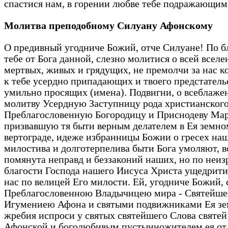
спастися нам, в горении любве тебе подражающим
Молитва преподобному Силуану Афонскому
О предивный угодниче Божий, отче Силуане! По б
тебе от Бога данной, слезно молитися о всей вселе
мертвых, живых и грядущих, не премолчи за нас ко
к тебе усердно припадающих и твоего предстатель
умильно просящих (имена). Подвигни, о всеблажен
молитву Усердную Заступницу рода христианского
Преблагословенную Богородицу и Приснодеву Ма
призвавшую тя быти верным делателем в Ея земно
вертограде, идеже избранницы Божии о гресех на
милостива и долготерпелива быти Бога умоляют, в
помянута неправд и беззаконий наших, но по неи
благости Господа нашего Иисуса Христа ущедрити
нас по велицей Его милости. Ей, угодниче Божий, 
Преблагословенною Владычицею мира - Святейш
Игумениею Афона и святыми подвижниками Ея зе
жребия испроси у святых святейшего Слова святей
Афонской и боголюбивым пустынножителем ея от 