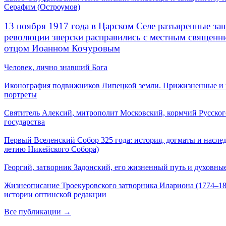
Серафим (Остроумов)
13 ноября 1917 года в Царском Селе разъяренные за
революции зверски расправились с местным священ
отцом Иоанном Кочуровым
Человек, лично знавший Бога
Иконография подвижников Липецкой земли. Прижизненные и
портреты
Святитель Алексий, митрополит Московский, кормчий Русског
государства
Первый Вселенский Собор 325 года: история, догматы и наслед
летию Никейского Собора)
Георгий, затворник Задонский, его жизненный путь и духовные
Жизнеописание Троекуровского затворника Илариона (1774–18
истории оптинской редакции
Все публикации →