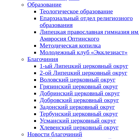
Образование
Теологическое образование
Епархиальный отдел религиозного
образования
Липецкая православная гимназия им.
Амвросия Оптинского
Методическая копилка
Молодежный клуб «Экклезиаст»
Благочиния
1-ый Липецкий церковный округ
2-ой Липецкий церковный округ
Воловский церковный округ
Грязинский церковный округ
Добринский церковный округ
Добровский церковный округ
Задонский церковный округ
Тербунский церковный округ
Усманский церковный округ
Хлевенский церковный округ
Новости благочиний