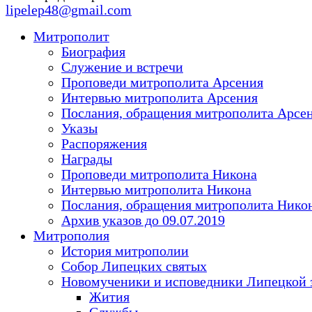
lipelep48@gmail.com
Митрополит
Биография
Служение и встречи
Проповеди митрополита Арсения
Интервью митрополита Арсения
Послания, обращения митрополита Арсе
Указы
Распоряжения
Награды
Проповеди митрополита Никона
Интервью митрополита Никона
Послания, обращения митрополита Нико
Архив указов до 09.07.2019
Митрополия
История митрополии
Собор Липецких святых
Новомученики и исповедники Липецкой 
Жития