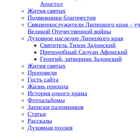
Апостол
Жития святых
Подвижники благочестия
Священнослужители Липецкого края – у
Великой Отечественной войны
Духовное наследие Липецкого края
Святитель Тихон Задонский
Преподобный Силуан Афонский
Георгий, затворник Задонский
Жития святых
Проповеди
Гость сайта
Жизнь прихода
История одного храма
Фотоальбомы
Записки паломников
Статьи
Рассказы
Духовная поэзия