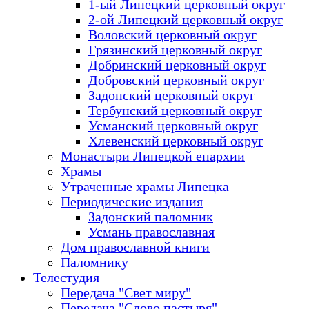
1-ый Липецкий церковный округ
2-ой Липецкий церковный округ
Воловский церковный округ
Грязинский церковный округ
Добринский церковный округ
Добровский церковный округ
Задонский церковный округ
Тербунский церковный округ
Усманский церковный округ
Хлевенский церковный округ
Монастыри Липецкой епархии
Храмы
Утраченные храмы Липецка
Периодические издания
Задонский паломник
Усмань православная
Дом православной книги
Паломнику
Телестудия
Передача "Свет миру"
Передача "Слово пастыря"