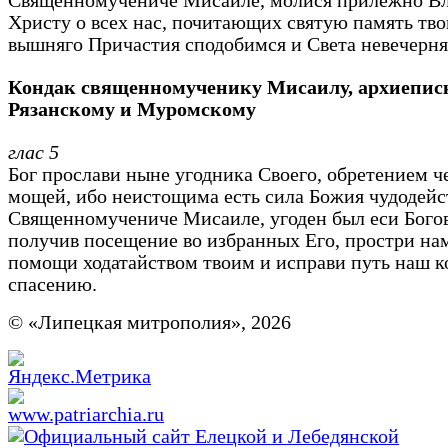
Священномучениче Мисаиле, молися прилежно В
Христу о всех нас, почитающих святую память тво
вышняго Причастия сподобимся и Света невечерня
Кондак
священномученику Мисаилу, архиепис
Рязанскому и Муромскому
глас 5
Бог прослави ныне угодника Своего, обретением ч
мощей, ибо неистощима есть сила Божия чудодей
Священномучениче Мисаиле, угоден был еси Бого
получив посещение во избранных Его, простри на
помощи ходатайством твоим и исправи путь наш к
спасению.
© «Липецкая митрополия», 2026