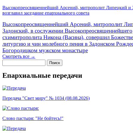
Высокопреосвященнейший Арсений, митрополит Липецкий и 
возглавил заседание епархиального совета
Высокопреосвященнейший Арсений, митрополит Лип
Задонский, в сослужении Высокопреосвященнейшего
схимитрополита Никона (Васина), совершил Божеств
литургию и чин молебного пения в Задонском Рожде
Богородицком мужском монастыре
Смотреть все →
Поиск
Форма поиска
Епархиальные передачи
Передача "Свет миру" № 1034 (08.08.2026)
Слово пастыря: "Не бойтесь!"