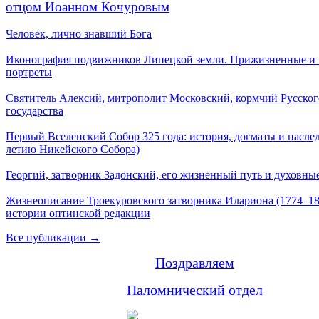
отцом Иоанном Кочуровым
Человек, лично знавший Бога
Иконография подвижников Липецкой земли. Прижизненные и
портреты
Святитель Алексий, митрополит Московский, кормчий Русског
государства
Первый Вселенский Собор 325 года: история, догматы и наслед
летию Никейского Собора)
Георгий, затворник Задонский, его жизненный путь и духовные
Жизнеописание Троекуровского затворника Илариона (1774–18
истории оптинской редакции
Все публикации →
Поздравляем
Паломнический отдел