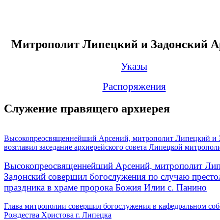
Митрополит Липецкий и Задонский А
Указы
Распоряжения
Служение правящего архиерея
Высокопреосвященнейший Арсений, митрополит Липецкий и 
возглавил заседание архиерейского совета Липецкой митропол
Высокопреосвященнейший Арсений, митрополит Лип
Задонский совершил богослужения по случаю престо
праздника в храме пророка Божия Илии с. Панино
Глава митрополии совершил богослужения в кафедральном соб
Рождества Христова г. Липецка