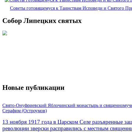
Советы готовящемуся к Таинствам Исповеди и Святого П
Собор Липецких святых
Новые публикации
Свято-Онуфриевский Яблочинский монастырь и священномуч
Серафим (Остроумов)
13 ноября 1917 года в Царском Селе разъяренные за
революции зверски расправились с местным священ