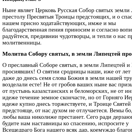
Ныне являет Церковь Русская Собор святых земли
престолу Пресвятыя Троицы предстоящих, и о спа
нашем присно ходатайствующих, имже и мы
благодарственная пения приносим и согласно вопи
радуйтеся, предивнии чудотворцы, и тепли о нас п
молитвенницы.
Молитва Собору святых, в земли Липецтей пр
О преславный Соборе святых, в земли Липецтей и
просиявших! О святии сродницы наши, иже от лет
даже до днесь семя слова Божия в земли нашей т
возделали есте! Не от гробов ваших ныне вас приз
от пустынь казахстанских и беломорских, не от ин
идеже течение земное скончасте, но от Горняго И
идеже купно днесь торжествуете, и Троице Святей
предстояще, от нас духом не отлучаетеся. Вемы бо,
любы ваша николиже престанет. Сего ради дерза
будите нам наставницы ко спасению, испросите у
Всещедраго Бога нашего всяк дар, коемуждо благо