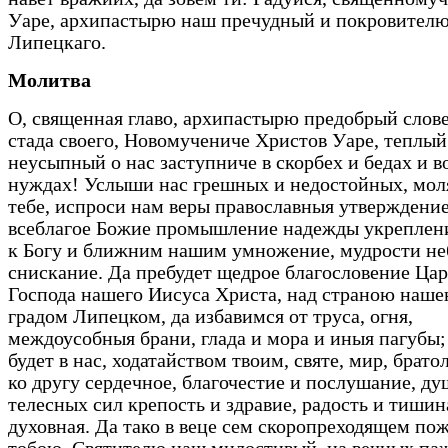
Уаре, архипастырю наш пречудный и покровителю
Липецкаго.
Молитва
О, священная главо, архипастырю предобрый слов
стада своего, Новомучениче Христов Уаре, теплый
неусыпный о нас заступниче в скорбех и бедах и в
нуждах! Услыши нас грешных и недостойных, мо
тебе, испроси нам веры православныя утверждение
всеблагое Божие промышление надежды укреплен
к Богу и ближним нашим умножение, мудрости н
снискание. Да пребудет щедрое благословение Цар
Господа нашего Иисуса Христа, над страною наше
градом Липецком, да избавимся от труса, огня,
междоусобныя брани, глада и мора и иныя пагубы;
будет в нас, ходатайством твоим, святе, мир, брат
ко другу сердечное, благочестие и послушание, д
телесных сил крепость и здравие, радость и тишин
духовная. Да тако в веце сем скоропреходящем по