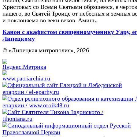
тобою, Святителю наш милостивый, на вечных па
Христовых со Всеми Святыми обрящемся, в чертоз
нашего, во Святей Троице от небесных и земных в
и поклоняема во веки веков. Аминь.
Канон с акафистом священномученику Уару, е
Липецкому
© «Липецкая митрополия», 2026