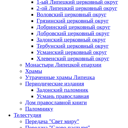
1-ый Липецкий церковный округ
2-ой Липецкий церковный округ
Воловский церковный округ
Грязинский церковный округ
Добринский церковный округ
Добровский церковный округ
Задонский церковный округ
Тербунский церковный округ
Усманский церковный округ
Хлевенский церковный округ
Монастыри Липецкой епархии
Храмы
Утраченные храмы Липецка
Периодические издания
Задонский паломник
Усмань православная
Дом православной книги
Паломнику
Телестудия
Передача "Свет миру"
Передача "Слово пастыря"