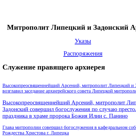
Митрополит Липецкий и Задонский А
Указы
Распоряжения
Служение правящего архиерея
Высокопреосвященнейший Арсений, митрополит Липецкий и 
возглавил заседание архиерейского совета Липецкой митропол
Высокопреосвященнейший Арсений, митрополит Лип
Задонский совершил богослужения по случаю престо
праздника в храме пророка Божия Илии с. Панино
Глава митрополии совершил богослужения в кафедральном соб
Рождества Христова г. Липецка