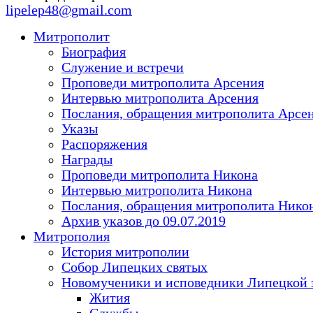
lipelep48@gmail.com
Митрополит
Биография
Служение и встречи
Проповеди митрополита Арсения
Интервью митрополита Арсения
Послания, обращения митрополита Арсе
Указы
Распоряжения
Награды
Проповеди митрополита Никона
Интервью митрополита Никона
Послания, обращения митрополита Нико
Архив указов до 09.07.2019
Митрополия
История митрополии
Собор Липецких святых
Новомученики и исповедники Липецкой 
Жития