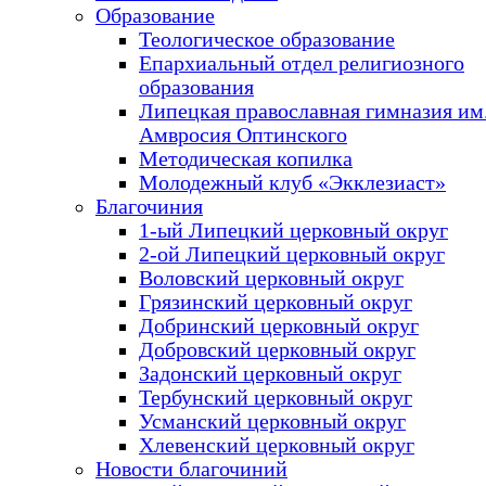
Образование
Теологическое образование
Епархиальный отдел религиозного
образования
Липецкая православная гимназия им.
Амвросия Оптинского
Методическая копилка
Молодежный клуб «Экклезиаст»
Благочиния
1-ый Липецкий церковный округ
2-ой Липецкий церковный округ
Воловский церковный округ
Грязинский церковный округ
Добринский церковный округ
Добровский церковный округ
Задонский церковный округ
Тербунский церковный округ
Усманский церковный округ
Хлевенский церковный округ
Новости благочиний