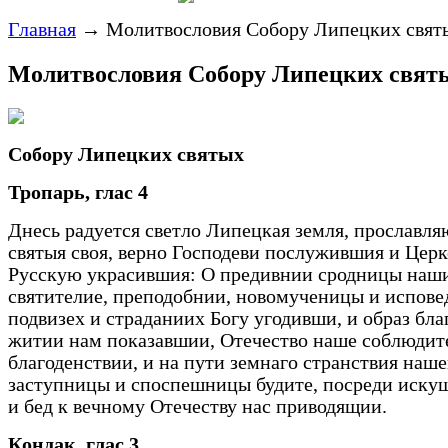
Главная
→
Молитвословия Собору Липецких свят
Молитвословия Собору Липецких свят
Собору Липецких святых
Тропарь, глас 4
Днесь радуется светло Липецкая земля, прославл
святыя своя, верно Господеви послужившия и Церк
Русскую украсившия: О предивнии сродницы наш
святителие, преподобнии, новомученицы и испове
подвизех и страданиих Богу угодивши, и образ бла
житии нам показавшии, Отечество наше соблюдите
благоденствии, и на пути земнаго странствия наш
заступницы и споспешницы будите, посреди иску
и бед к вечному Отечеству нас приводящии.
Кондак, глас 3