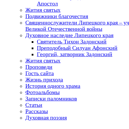
Апостол
Жития святых
Подвижники благочестия
Священнослужители Липецкого края – у
Великой Отечественной войны
Духовное наследие Липецкого края
Святитель Тихон Задонский
Преподобный Силуан Афонский
Георгий, затворник Задонский
Жития святых
Проповеди
Гость сайта
Жизнь прихода
История одного храма
Фотоальбомы
Записки паломников
Статьи
Рассказы
Духовная поэзия