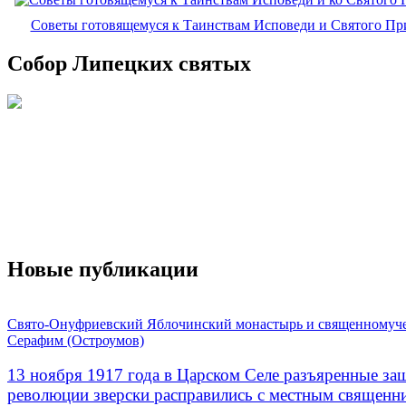
Советы готовящемуся к Таинствам Исповеди и Святого П
Собор Липецких святых
Новые публикации
Свято-Онуфриевский Яблочинский монастырь и священномуч
Серафим (Остроумов)
13 ноября 1917 года в Царском Селе разъяренные за
революции зверски расправились с местным священ