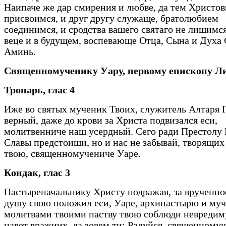
Наипаче же дар смирения и любве, да тем Христов
присвоимся, и друг другу служаще, братолюбием
соединимся, и сродства вашего святаго не лишимся
веце и в будущем, воспевающе Отца, Сына и Духа 
Аминь.
Священномученику Уару, первому епископу Л
Тропарь, глас 4
Иже во святых мученик Твоих, служитель Алтаря 
верный, даже до крови за Христа подвизался еси,
молитвенниче наш усердный. Сего ради Престолу
Славы предстоиши, но и нас не забывай, творящих
твою, священномучениче Уаре.
Кондак, глас 3
Пастыреначальнику Христу подражая, за врученное
душу свою положил еси, Уаре, архипастырю и муч
молитвами твоими паству твою соблюди невредиму
навет вражиих, да зовем ти: Радуйся, священному