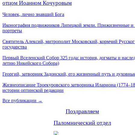
отцом Иоанном Кочуровым
Человек, лично знавший Бога
Иконография подвижников Липецкой земли. Прижизненные и
портреты
Святитель Алексий, митрополит Московский, кормчий Русског
государства
Первый Вселенский Собор 325 года: история, догматы и наслед
летию Никейского Собора)
Георгий, затворник Задонский, его жизненный путь и духовные
Жизнеописание Троекуровского затворника Илариона (1774–18
истории оптинской редакции
Все публикации →
Поздравляем
Паломнический отдел