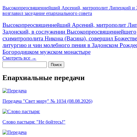
Высокопреосвященнейший Арсений, митрополит Липецкий и 
возглавил заседание епархиального совета
Высокопреосвященнейший Арсений, митрополит Лип
Задонский, в сослужении Высокопреосвященнейшего
схимитрополита Никона (Васина), совершил Божеств
литургию и чин молебного пения в Задонском Рожде
Богородицком мужском монастыре
Смотреть все →
Поиск
Форма поиска
Епархиальные передачи
Передача "Свет миру" № 1034 (08.08.2026)
Слово пастыря: "Не бойтесь!"