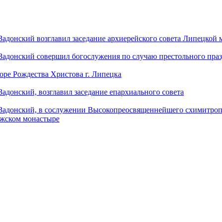
донский возглавил заседание архиерейского совета Липецкой
донский совершил богослужения по случаю престольного праз
оре Рождества Христова г. Липецка
донский, возглавил заседание епархиального совета
адонский, в сослужении Высокопреосвященнейшего схимитропо
ужском монастыре