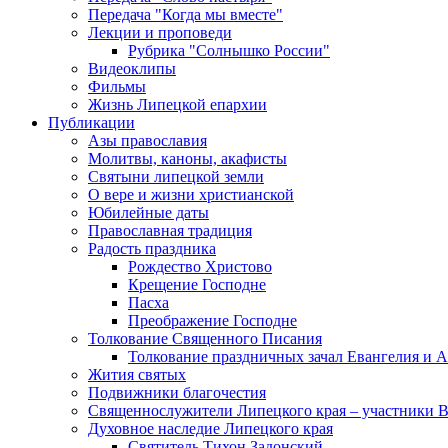
Передача "Когда мы вместе"
Лекции и проповеди
Рубрика "Солнышко России"
Видеоклипы
Фильмы
Жизнь Липецкой епархии
Публикации
Азы православия
Молитвы, каноны, акафисты
Святыни липецкой земли
О вере и жизни христианской
Юбилейные даты
Православная традиция
Радость праздника
Рождество Христово
Крещение Господне
Пасха
Преображение Господне
Толкование Священного Писания
Толкование праздничных зачал Евангелия и 
Жития святых
Подвижники благочестия
Священнослужители Липецкого края – участники 
Духовное наследие Липецкого края
Святитель Тихон Задонский