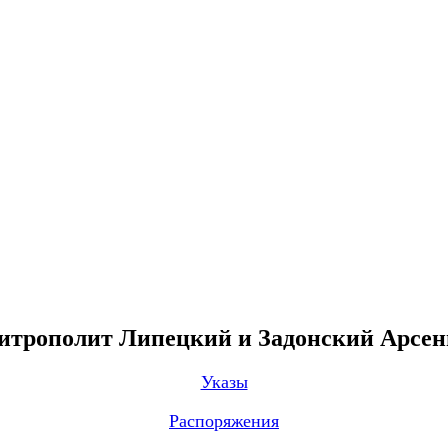
трополит Липецкий и Задонский Арсе
Указы
Распоряжения