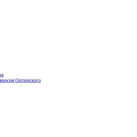
ия
мвросия Оптинского