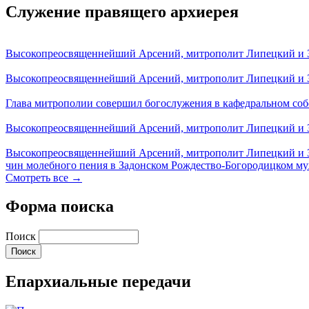
Служение правящего архиерея
Высокопреосвященнейший Арсений, митрополит Липецкий и За
Высокопреосвященнейший Арсений, митрополит Липецкий и За
Глава митрополии совершил богослужения в кафедральном соб
Высокопреосвященнейший Арсений, митрополит Липецкий и За
Высокопреосвященнейший Арсений, митрополит Липецкий и З
чин молебного пения в Задонском Рождество-Богородицком м
Смотреть все →
Форма поиска
Поиск
Епархиальные передачи