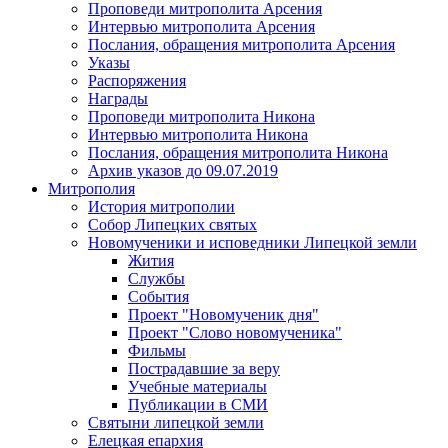
Проповеди митрополита Арсения
Интервью митрополита Арсения
Послания, обращения митрополита Арсения
Указы
Распоряжения
Награды
Проповеди митрополита Никона
Интервью митрополита Никона
Послания, обращения митрополита Никона
Архив указов до 09.07.2019
Митрополия
История митрополии
Собор Липецких святых
Новомученики и исповедники Липецкой земли
Жития
Службы
События
Проект "Новомученик дня"
Проект "Слово новомученика"
Фильмы
Пострадавшие за веру
Учебные материалы
Публикации в СМИ
Святыни липецкой земли
Елецкая епархия