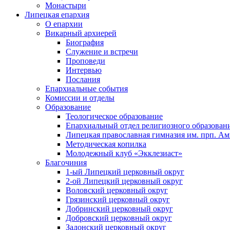
Монастыри
Липецкая епархия
О епархии
Викарный архиерей
Биография
Служение и встречи
Проповеди
Интервью
Послания
Епархиальные события
Комиссии и отделы
Образование
Теологическое образование
Епархиальный отдел религиозного образован
Липецкая православная гимназия им. прп. А
Методическая копилка
Молодежный клуб «Экклезиаст»
Благочиния
1-ый Липецкий церковный округ
2-ой Липецкий церковный округ
Воловский церковный округ
Грязинский церковный округ
Добринский церковный округ
Добровский церковный округ
Задонский церковный округ