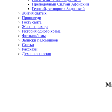
Преподобный Силуан Афонский
Георгий, затворник Задонский
Жития святых
Проповеди
Гость сайта
Жизнь прихода
История одного храма
Фотоальбомы
Записки паломников
Статьи
Рассказы
Духовная поэзия
Ми