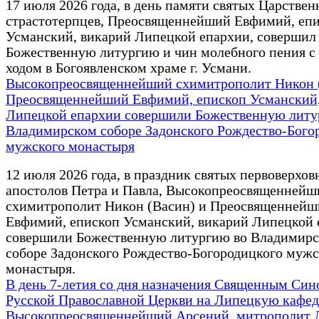
17 июля 2026 года, в день памяти святых Царстве
страстотерпцев, Преосвященнейший Евфимий, еп
Усманский, викарий Липецкой епархии, совершил
Божественную литургию и чин молебного пения с
ходом в Богоявленском храме г. Усмани.
Высокопреосвященнейший схимитрополит Никон 
Преосвященнейший Евфимий, епископ Усманский,
Липецкой епархии совершили Божественную литу
Владимирском соборе Задонского Рождество-Бого
мужского монастыря
12 июля 2026 года, в праздник святых первоверхо
апостолов Петра и Павла, Высокопреосвященнейш
схимитрополит Никон (Васин) и Преосвященнейш
Евфимий, епископ Усманский, викарий Липецкой 
совершили Божественную литургию во Владимир
соборе Задонского Рождество-Богородицкого мужс
монастыря.
В день 7-летия со дня назначения Священным Син
Русской Православной Церкви на Липецкую кафед
Высокопреосвященнейший Арсений, митрополит 