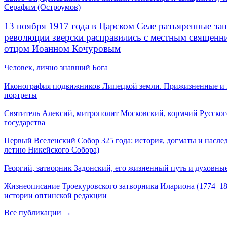
Серафим (Остроумов)
13 ноября 1917 года в Царском Селе разъяренные за
революции зверски расправились с местным священ
отцом Иоанном Кочуровым
Человек, лично знавший Бога
Иконография подвижников Липецкой земли. Прижизненные и
портреты
Святитель Алексий, митрополит Московский, кормчий Русског
государства
Первый Вселенский Собор 325 года: история, догматы и наслед
летию Никейского Собора)
Георгий, затворник Задонский, его жизненный путь и духовные
Жизнеописание Троекуровского затворника Илариона (1774–18
истории оптинской редакции
Все публикации →