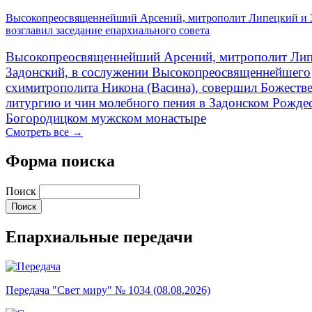
Высокопреосвященнейший Арсений, митрополит Липецкий и 
возглавил заседание епархиального совета
Высокопреосвященнейший Арсений, митрополит Лип
Задонский, в сослужении Высокопреосвященнейшего
схимитрополита Никона (Васина), совершил Божеств
литургию и чин молебного пения в Задонском Рожде
Богородицком мужском монастыре
Смотреть все →
Форма поиска
Поиск
Епархиальные передачи
Передача "Свет миру" № 1034 (08.08.2026)