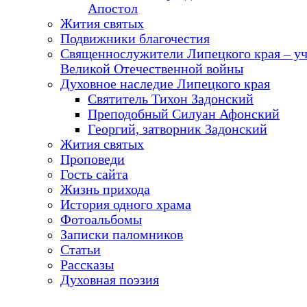
Апостол
Жития святых
Подвижники благочестия
Священнослужители Липецкого края – у
Великой Отечественной войны
Духовное наследие Липецкого края
Святитель Тихон Задонский
Преподобный Силуан Афонский
Георгий, затворник Задонский
Жития святых
Проповеди
Гость сайта
Жизнь прихода
История одного храма
Фотоальбомы
Записки паломников
Статьи
Рассказы
Духовная поэзия