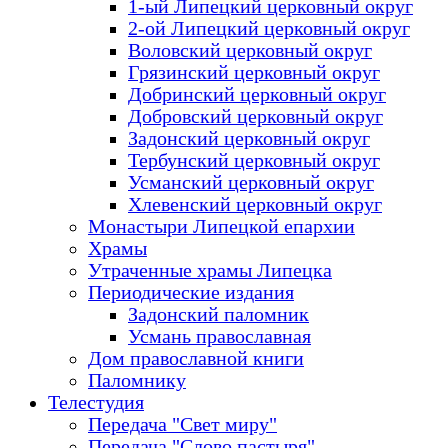
1-ый Липецкий церковный округ
2-ой Липецкий церковный округ
Воловский церковный округ
Грязинский церковный округ
Добринский церковный округ
Добровский церковный округ
Задонский церковный округ
Тербунский церковный округ
Усманский церковный округ
Хлевенский церковный округ
Монастыри Липецкой епархии
Храмы
Утраченные храмы Липецка
Периодические издания
Задонский паломник
Усмань православная
Дом православной книги
Паломнику
Телестудия
Передача "Свет миру"
Передача "Слово пастыря"