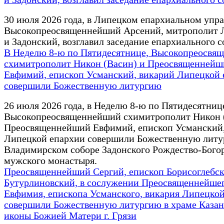
30 июля 2026 года, в Липецком епархиальном упр
Высокопреосвященнейший Арсений, митрополит 
и Задонский, возглавил заседание епархиального с
В Неделю 8-ю по Пятидесятнице, Высокопреосвя
схимитрополит Никон (Васин) и Преосвященнейш
Евфимий, епископ Усманский, викарий Липецкой 
совершили Божественную литургию
26 июля 2026 года, в Неделю 8-ю по Пятидесятниц
Высокопреосвященнейший схимитрополит Никон 
Преосвященнейший Евфимий, епископ Усманский,
Липецкой епархии совершили Божественную литу
Владимирском соборе Задонского Рождество-Бого
мужского монастыря.
Преосвященнейший Сергий, епископ Борисоглебск
Бутурлиновский, в сослужении Преосвященнейше
Евфимия, епископа Усманского, викария Липецко
совершили Божественную литургию в храме Казан
иконы Божией Матери г. Грязи