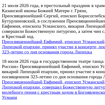
21 июля 2026 года, в престольный праздник в храм
Казанской иконы Божией Матери г. Грязи,
Преосвященнейший Сергий, епископ Борисоглебск
Бутурлиновский, в сослужении Преосвященнейше
Евфимия, епископа Усманского, викария Липецко
совершили Божественную литургию, а затем чин с
и Крестный ход.
Преосвященнейший Евфимий, епископ Усманский,
Липецкой епархии, принял участие в концерте, п
323-летию со дня основания города Липецка
18 июля 2026 года в государственном театре танца
России» Преосвященнейший Евфимий, епископ Ус
викарий Липецкой епархии, принял участие в конц
посвященном 323-летию со дня основания города 
Преосвященнейший Евфимий, епископ Усманский,
Липецкой епархии, совершил Божественную литу
молебного пения с крестным ходом в Богоявленско
Усмани