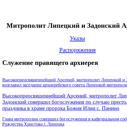
Митрополит Липецкий и Задонский А
Указы
Распоряжения
Служение правящего архиерея
Высокопреосвященнейший Арсений, митрополит Липецкий и 
возглавил заседание архиерейского совета Липецкой митропол
Высокопреосвященнейший Арсений, митрополит Лип
Задонский совершил богослужения по случаю престо
праздника в храме пророка Божия Илии с. Панино
Глава митрополии совершил богослужения в кафедральном соб
Рождества Христова г. Липецка