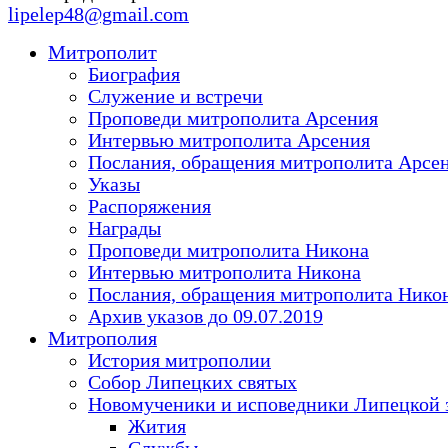
lipelep48@gmail.com
Митрополит
Биография
Служение и встречи
Проповеди митрополита Арсения
Интервью митрополита Арсения
Послания, обращения митрополита Арсе
Указы
Распоряжения
Награды
Проповеди митрополита Никона
Интервью митрополита Никона
Послания, обращения митрополита Нико
Архив указов до 09.07.2019
Митрополия
История митрополии
Собор Липецких святых
Новомученики и исповедники Липецкой 
Жития