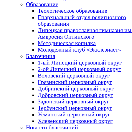
Образование
Теологическое образование
Епархиальный отдел религиозного
образования
Липецкая православная гимназия им.
Амвросия Оптинского
Методическая копилка
Молодежный клуб «Экклезиаст»
Благочиния
1-ый Липецкий церковный округ
2-ой Липецкий церковный округ
Воловский церковный округ
Грязинский церковный округ
Добринский церковный округ
Добровский церковный округ
Задонский церковный округ
Тербунский церковный округ
Усманский церковный округ
Хлевенский церковный округ
Новости благочиний