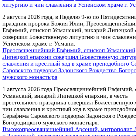
литургию и чин славления в Успенском храме г. У
2 августа 2026 года, в Неделю 9-ю по Пятидесятниц
праздник пророка Божия Илии, Преосвященнейши
Евфимий, епископ Усманский, викарий Липецкой 
совершил Божественную литургию и чин славлени
Успенском храме г. Усмани.
Преосвященнейший Евфимий, епископ Усманский,
Липецкой епархии совершил Божественную литур
славления и крестный ход в храме преподобного 
Саровского подворья Задонского Рождество-Богор
мужского монастыря
1 августа 2026 года Преосвященнейший Евфимий,
Усманский, викарий Липецкой епархии, в честь
престольного праздника совершил Божественную 
чин славления и крестный ход в храме преподобно
Серафима Саровского подворья Задонского Рождес
Богородицкого мужского монастыря.
Высокопреосвященнейший Арсений, митрополит 
и Задонский, возглавил заседание епархиального с