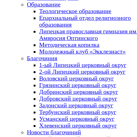
Образование
Теологическое образование
Епархиальный отдел религиозного
образования
Липецкая православная гимназия им.
Амвросия Оптинского
Методическая копилка
Молодежный клуб «Экклезиаст»
Благочиния
1-ый Липецкий церковный округ
2-ой Липецкий церковный округ
Воловский церковный округ
Грязинский церковный округ
Добринский церковный округ
Добровский церковный округ
Задонский церковный округ
Тербунский церковный округ
Усманский церковный округ
Хлевенский церковный округ
Новости благочиний