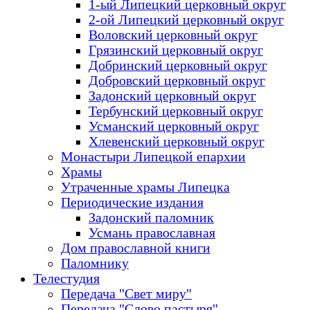
1-ый Липецкий церковный округ
2-ой Липецкий церковный округ
Воловский церковный округ
Грязинский церковный округ
Добринский церковный округ
Добровский церковный округ
Задонский церковный округ
Тербунский церковный округ
Усманский церковный округ
Хлевенский церковный округ
Монастыри Липецкой епархии
Храмы
Утраченные храмы Липецка
Периодические издания
Задонский паломник
Усмань православная
Дом православной книги
Паломнику
Телестудия
Передача "Свет миру"
Передача "Слово пастыря"