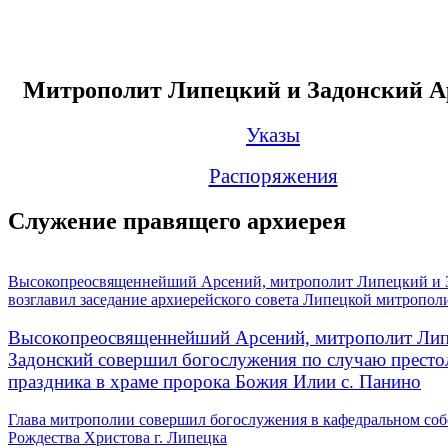
Митрополит Липецкий и Задонский А
Указы
Распоряжения
Служение правящего архиерея
Высокопреосвященнейший Арсений, митрополит Липецкий и 
возглавил заседание архиерейского совета Липецкой митропол
Высокопреосвященнейший Арсений, митрополит Лип
Задонский совершил богослужения по случаю престо
праздника в храме пророка Божия Илии с. Панино
Глава митрополии совершил богослужения в кафедральном соб
Рождества Христова г. Липецка