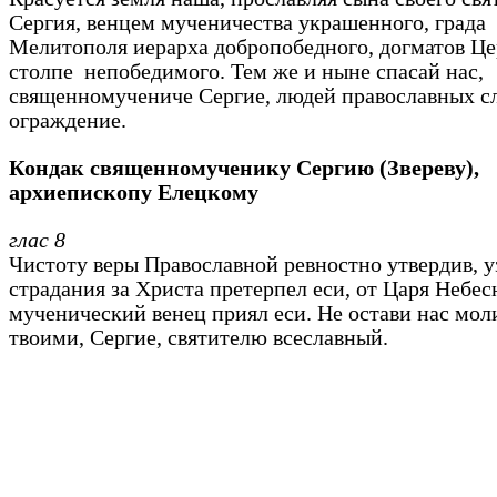
Сергия, венцем мученичества украшенного, града
Мелитополя иерарха добропобедного, догматов Ц
столпе непобедимого. Тем же и ныне спасай нас,
священномучениче Сергие, людей православных сл
ограждение.
Кондак
священномученику Сергию (Звереву),
архиепископу Елецкому
глас 8
Чистоту веры Православной ревностно утвердив, у
страдания за Христа претерпел еси, от Царя Небес
мученический венец приял еси. Не остави нас мо
твоими, Сергие, святителю всеславный.