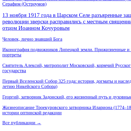
Серафим (Остроумов)
13 ноября 1917 года в Царском Селе разъяренные за
революции зверски расправились с местным священ
отцом Иоанном Кочуровым
Человек, лично знавший Бога
Иконография подвижников Липецкой земли. Прижизненные и
портреты
Святитель Алексий, митрополит Московский, кормчий Русског
государства
Первый Вселенский Собор 325 года: история, догматы и наслед
летию Никейского Собора)
Георгий, затворник Задонский, его жизненный путь и духовные
Жизнеописание Троекуровского затворника Илариона (1774–18
истории оптинской редакции
Все публикации →