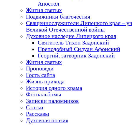
Апостол
Жития святых
Подвижники благочестия
Священнослужители Липецкого края – у
Великой Отечественной войны
Духовное наследие Липецкого края
Святитель Тихон Задонский
Преподобный Силуан Афонский
Георгий, затворник Задонский
Жития святых
Проповеди
Гость сайта
Жизнь прихода
История одного храма
Фотоальбомы
Записки паломников
Статьи
Рассказы
Духовная поэзия