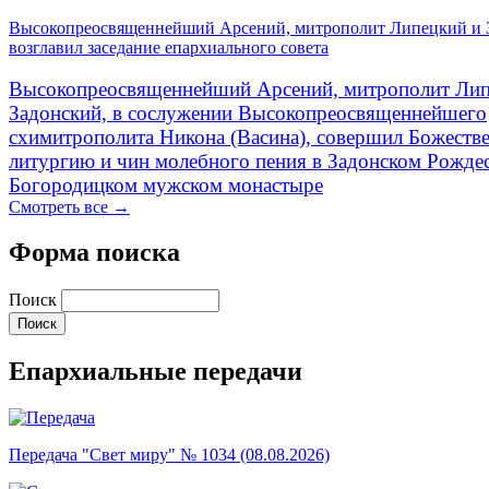
Высокопреосвященнейший Арсений, митрополит Липецкий и 
возглавил заседание епархиального совета
Высокопреосвященнейший Арсений, митрополит Лип
Задонский, в сослужении Высокопреосвященнейшего
схимитрополита Никона (Васина), совершил Божеств
литургию и чин молебного пения в Задонском Рожде
Богородицком мужском монастыре
Смотреть все →
Форма поиска
Поиск
Епархиальные передачи
Передача "Свет миру" № 1034 (08.08.2026)