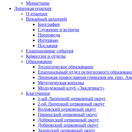
Монастыри
Липецкая епархия
О епархии
Викарный архиерей
Биография
Служение и встречи
Проповеди
Интервью
Послания
Епархиальные события
Комиссии и отделы
Образование
Теологическое образование
Епархиальный отдел религиозного образован
Липецкая православная гимназия им. прп. А
Методическая копилка
Молодежный клуб «Экклезиаст»
Благочиния
1-ый Липецкий церковный округ
2-ой Липецкий церковный округ
Воловский церковный округ
Грязинский церковный округ
Добринский церковный округ
Добровский церковный округ
Задонский церковный округ