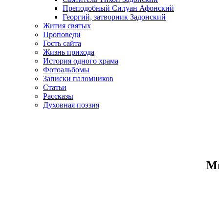
Преподобный Силуан Афонский
Георгий, затворник Задонский
Жития святых
Проповеди
Гость сайта
Жизнь прихода
История одного храма
Фотоальбомы
Записки паломников
Статьи
Рассказы
Духовная поэзия
Ми