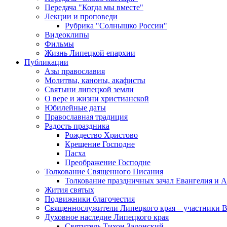
Передача "Когда мы вместе"
Лекции и проповеди
Рубрика "Солнышко России"
Видеоклипы
Фильмы
Жизнь Липецкой епархии
Публикации
Азы православия
Молитвы, каноны, акафисты
Святыни липецкой земли
О вере и жизни христианской
Юбилейные даты
Православная традиция
Радость праздника
Рождество Христово
Крещение Господне
Пасха
Преображение Господне
Толкование Священного Писания
Толкование праздничных зачал Евангелия и 
Жития святых
Подвижники благочестия
Священнослужители Липецкого края – участники 
Духовное наследие Липецкого края
Святитель Тихон Задонский