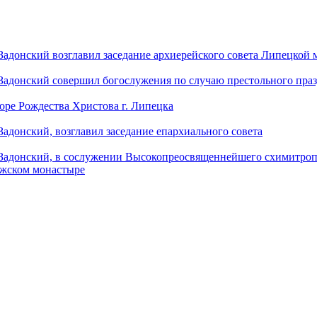
донский возглавил заседание архиерейского совета Липецкой
донский совершил богослужения по случаю престольного праз
оре Рождества Христова г. Липецка
донский, возглавил заседание епархиального совета
адонский, в сослужении Высокопреосвященнейшего схимитропо
ужском монастыре