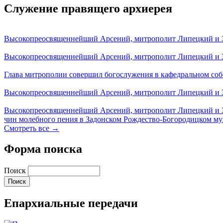
Служение правящего архиерея
Высокопреосвященнейший Арсений, митрополит Липецкий и За
Высокопреосвященнейший Арсений, митрополит Липецкий и За
Глава митрополии совершил богослужения в кафедральном соб
Высокопреосвященнейший Арсений, митрополит Липецкий и За
Высокопреосвященнейший Арсений, митрополит Липецкий и З
чин молебного пения в Задонском Рождество-Богородицком м
Смотреть все →
Форма поиска
Поиск
Епархиальные передачи