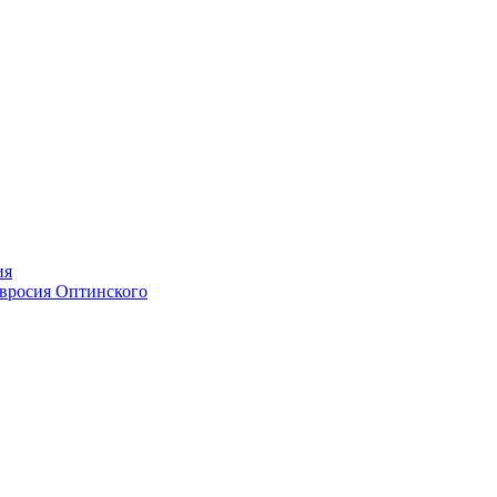
ия
мвросия Оптинского