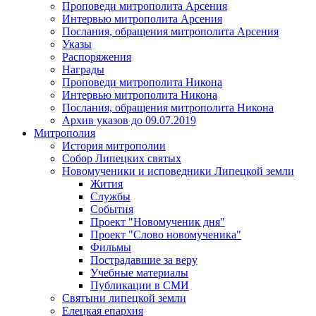
Проповеди митрополита Арсения
Интервью митрополита Арсения
Послания, обращения митрополита Арсения
Указы
Распоряжения
Награды
Проповеди митрополита Никона
Интервью митрополита Никона
Послания, обращения митрополита Никона
Архив указов до 09.07.2019
Митрополия
История митрополии
Собор Липецких святых
Новомученики и исповедники Липецкой земли
Жития
Службы
События
Проект "Новомученик дня"
Проект "Слово новомученика"
Фильмы
Пострадавшие за веру
Учебные материалы
Публикации в СМИ
Святыни липецкой земли
Елецкая епархия