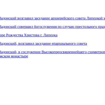
донский возглавил заседание архиерейского совета Липецкой
донский совершил богослужения по случаю престольного праз
оре Рождества Христова г. Липецка
донский, возглавил заседание епархиального совета
адонский, в сослужении Высокопреосвященнейшего схимитропо
ужском монастыре