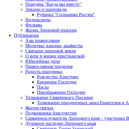
Передача "Когда мы вместе"
Лекции и проповеди
Рубрика "Солнышко России"
Видеоклипы
Фильмы
Жизнь Липецкой епархии
Публикации
Азы православия
Молитвы, каноны, акафисты
Святыни липецкой земли
О вере и жизни христианской
Юбилейные даты
Православная традиция
Радость праздника
Рождество Христово
Крещение Господне
Пасха
Преображение Господне
Толкование Священного Писания
Толкование праздничных зачал Евангелия и 
Жития святых
Подвижники благочестия
Священнослужители Липецкого края – участники 
Духовное наследие Липецкого края
Святитель Тихон Задонский