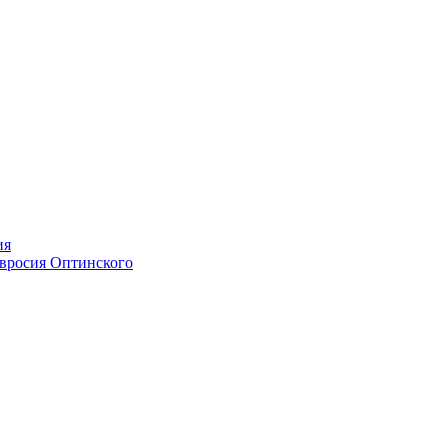
ия
мвросия Оптинского