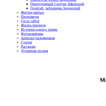
Преподобный Силуан Афонский
Георгий, затворник Задонский
Жития святых
Проповеди
Гость сайта
Жизнь прихода
История одного храма
Фотоальбомы
Записки паломников
Статьи
Рассказы
Духовная поэзия
Ми