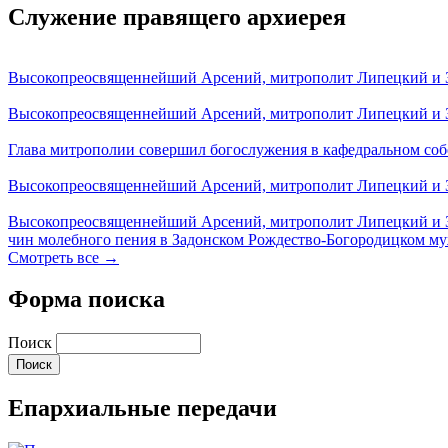
Служение правящего архиерея
Высокопреосвященнейший Арсений, митрополит Липецкий и За
Высокопреосвященнейший Арсений, митрополит Липецкий и За
Глава митрополии совершил богослужения в кафедральном соб
Высокопреосвященнейший Арсений, митрополит Липецкий и За
Высокопреосвященнейший Арсений, митрополит Липецкий и З
чин молебного пения в Задонском Рождество-Богородицком м
Смотреть все →
Форма поиска
Поиск
Епархиальные передачи