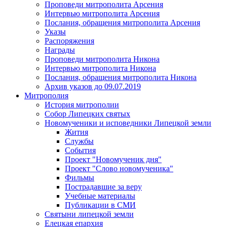
Проповеди митрополита Арсения
Интервью митрополита Арсения
Послания, обращения митрополита Арсения
Указы
Распоряжения
Награды
Проповеди митрополита Никона
Интервью митрополита Никона
Послания, обращения митрополита Никона
Архив указов до 09.07.2019
Митрополия
История митрополии
Собор Липецких святых
Новомученики и исповедники Липецкой земли
Жития
Службы
События
Проект "Новомученик дня"
Проект "Слово новомученика"
Фильмы
Пострадавшие за веру
Учебные материалы
Публикации в СМИ
Святыни липецкой земли
Елецкая епархия