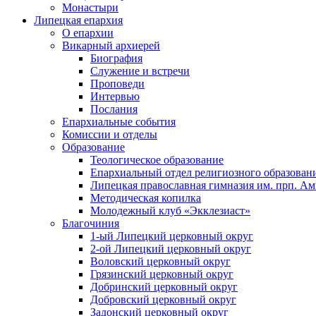
Монастыри
Липецкая епархия
О епархии
Викарный архиерей
Биография
Служение и встречи
Проповеди
Интервью
Послания
Епархиальные события
Комиссии и отделы
Образование
Теологическое образование
Епархиальный отдел религиозного образован
Липецкая православная гимназия им. прп. А
Методическая копилка
Молодежный клуб «Экклезиаст»
Благочиния
1-ый Липецкий церковный округ
2-ой Липецкий церковный округ
Воловский церковный округ
Грязинский церковный округ
Добринский церковный округ
Добровский церковный округ
Задонский церковный округ