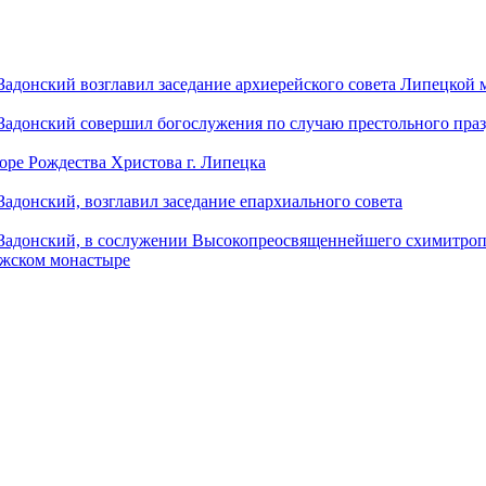
донский возглавил заседание архиерейского совета Липецкой
донский совершил богослужения по случаю престольного праз
оре Рождества Христова г. Липецка
донский, возглавил заседание епархиального совета
адонский, в сослужении Высокопреосвященнейшего схимитропо
ужском монастыре