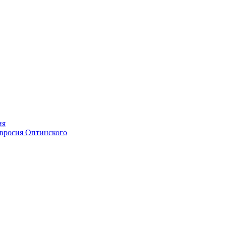
ия
мвросия Оптинского