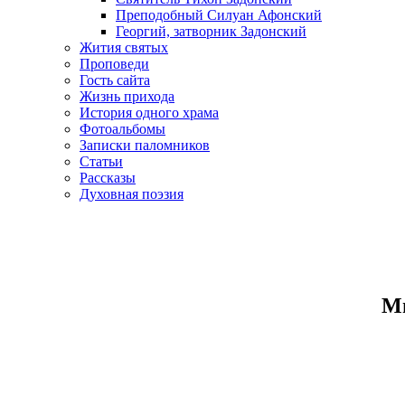
Преподобный Силуан Афонский
Георгий, затворник Задонский
Жития святых
Проповеди
Гость сайта
Жизнь прихода
История одного храма
Фотоальбомы
Записки паломников
Статьи
Рассказы
Духовная поэзия
Ми