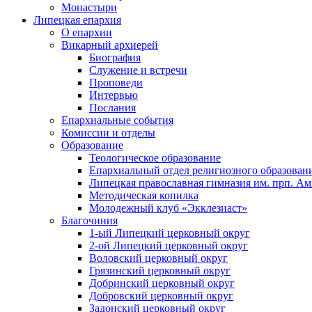
Монастыри
Липецкая епархия
О епархии
Викарный архиерей
Биография
Служение и встречи
Проповеди
Интервью
Послания
Епархиальные события
Комиссии и отделы
Образование
Теологическое образование
Епархиальный отдел религиозного образован
Липецкая православная гимназия им. прп. А
Методическая копилка
Молодежный клуб «Экклезиаст»
Благочиния
1-ый Липецкий церковный округ
2-ой Липецкий церковный округ
Воловский церковный округ
Грязинский церковный округ
Добринский церковный округ
Добровский церковный округ
Задонский церковный округ