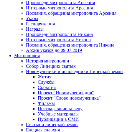
Проповеди митрополита Арсения
Интервью митрополита Арсения
Послания, обращения митрополита Арсения
Указы
Распоряжения
Награды
Проповеди митрополита Никона
Интервью митрополита Никона
Послания, обращения митрополита Никона
Архив указов до 09.07.2019
Митрополия
История митрополии
Собор Липецких святых
Новомученики и исповедники Липецкой земли
Жития
Службы
События
Проект "Новомученик дня"
Проект "Слово новомученика"
Фильмы
Пострадавшие за веру
Учебные материалы
Публикации в СМИ
Святыни липецкой земли
Елецкая епархия