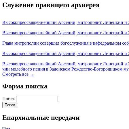
Служение правящего архиерея
Высокопреосвященнейший Арсений, митрополит Липецкий и За
Высокопреосвященнейший Арсений, митрополит Липецкий и За
Глава митрополии совершил богослужения в кафедральном соб
Высокопреосвященнейший Арсений, митрополит Липецкий и За
Высокопреосвященнейший Арсений, митрополит Липецкий и З
чин молебного пения в Задонском Рождество-Богородицком м
Смотреть все →
Форма поиска
Поиск
Епархиальные передачи