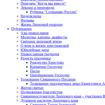
Передача "Когда мы вместе"
Лекции и проповеди
Рубрика "Солнышко России"
Видеоклипы
Фильмы
Жизнь Липецкой епархии
Публикации
Азы православия
Молитвы, каноны, акафисты
Святыни липецкой земли
О вере и жизни христианской
Юбилейные даты
Православная традиция
Радость праздника
Рождество Христово
Крещение Господне
Пасха
Преображение Господне
Толкование Священного Писания
Толкование праздничных зачал Евангелия и 
Жития святых
Подвижники благочестия
Священнослужители Липецкого края – участники 
Духовное наследие Липецкого края
Святитель Тихон Задонский