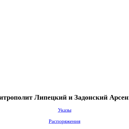
трополит Липецкий и Задонский Арсе
Указы
Распоряжения