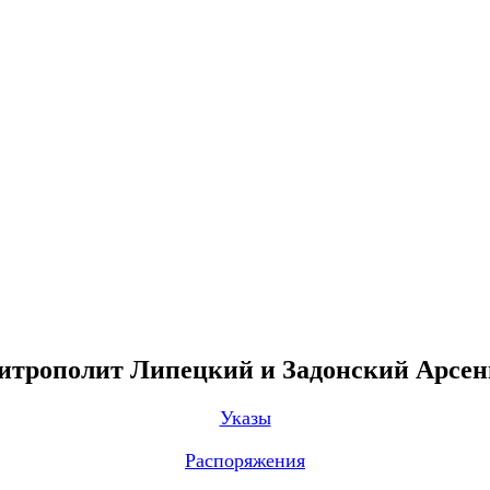
трополит Липецкий и Задонский Арсе
Указы
Распоряжения