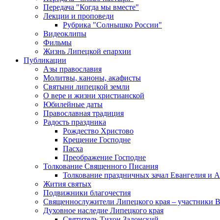
Передача "Когда мы вместе"
Лекции и проповеди
Рубрика "Солнышко России"
Видеоклипы
Фильмы
Жизнь Липецкой епархии
Публикации
Азы православия
Молитвы, каноны, акафисты
Святыни липецкой земли
О вере и жизни христианской
Юбилейные даты
Православная традиция
Радость праздника
Рождество Христово
Крещение Господне
Пасха
Преображение Господне
Толкование Священного Писания
Толкование праздничных зачал Евангелия и 
Жития святых
Подвижники благочестия
Священнослужители Липецкого края – участники 
Духовное наследие Липецкого края
Святитель Тихон Задонский