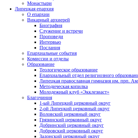
Монастыри
Липецкая епархия
О епархии
Викарный архиерей
Биография
Служение и встречи
Проповеди
Интервью
Послания
Епархиальные события
Комиссии и отделы
Образование
Теологическое образование
Епархиальный отдел религиозного образован
Липецкая православная гимназия им. прп. А
Методическая копилка
Молодежный клуб «Экклезиаст»
Благочиния
1-ый Липецкий церковный округ
2-ой Липецкий церковный округ
Воловский церковный округ
Грязинский церковный округ
Добринский церковный округ
Добровский церковный округ
Задонский церковный округ