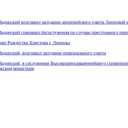
донский возглавил заседание архиерейского совета Липецкой
донский совершил богослужения по случаю престольного праз
оре Рождества Христова г. Липецка
донский, возглавил заседание епархиального совета
адонский, в сослужении Высокопреосвященнейшего схимитропо
ужском монастыре