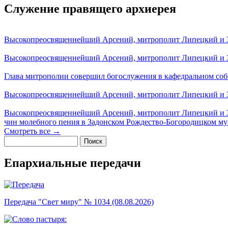
Служение правящего архиерея
Высокопреосвященнейший Арсений, митрополит Липецкий и За
Высокопреосвященнейший Арсений, митрополит Липецкий и За
Глава митрополии совершил богослужения в кафедральном соб
Высокопреосвященнейший Арсений, митрополит Липецкий и За
Высокопреосвященнейший Арсений, митрополит Липецкий и З
чин молебного пения в Задонском Рождество-Богородицком м
Смотреть все →
Поиск
Форма поиска
Епархиальные передачи
Передача "Свет миру" № 1034 (08.08.2026)