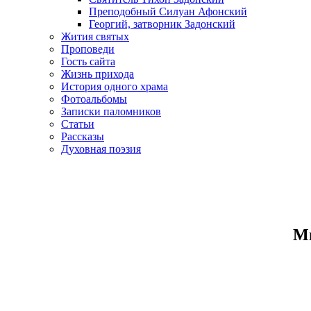
Преподобный Силуан Афонский
Георгий, затворник Задонский
Жития святых
Проповеди
Гость сайта
Жизнь прихода
История одного храма
Фотоальбомы
Записки паломников
Статьи
Рассказы
Духовная поэзия
Ми