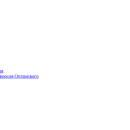
ия
мвросия Оптинского