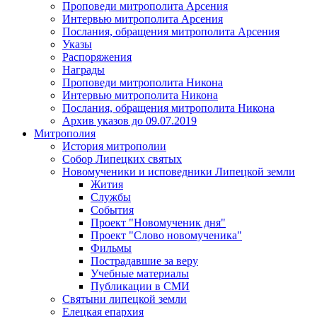
Проповеди митрополита Арсения
Интервью митрополита Арсения
Послания, обращения митрополита Арсения
Указы
Распоряжения
Награды
Проповеди митрополита Никона
Интервью митрополита Никона
Послания, обращения митрополита Никона
Архив указов до 09.07.2019
Митрополия
История митрополии
Собор Липецких святых
Новомученики и исповедники Липецкой земли
Жития
Службы
События
Проект "Новомученик дня"
Проект "Слово новомученика"
Фильмы
Пострадавшие за веру
Учебные материалы
Публикации в СМИ
Святыни липецкой земли
Елецкая епархия