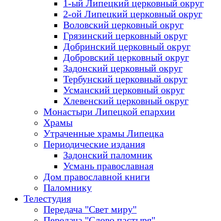
1-ый Липецкий церковный округ
2-ой Липецкий церковный округ
Воловский церковный округ
Грязинский церковный округ
Добринский церковный округ
Добровский церковный округ
Задонский церковный округ
Тербунский церковный округ
Усманский церковный округ
Хлевенский церковный округ
Монастыри Липецкой епархии
Храмы
Утраченные храмы Липецка
Периодические издания
Задонский паломник
Усмань православная
Дом православной книги
Паломнику
Телестудия
Передача "Свет миру"
Передача "Слово пастыря"