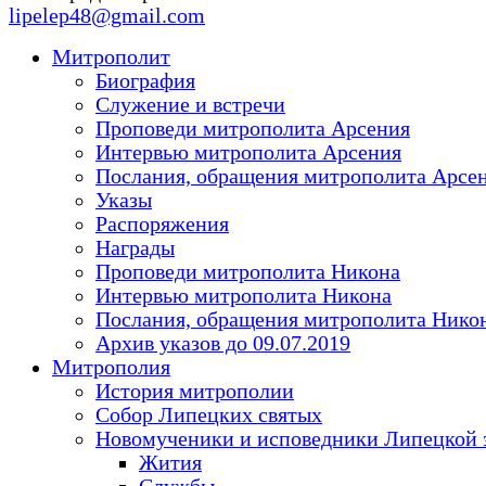
lipelep48@gmail.com
Митрополит
Биография
Служение и встречи
Проповеди митрополита Арсения
Интервью митрополита Арсения
Послания, обращения митрополита Арсе
Указы
Распоряжения
Награды
Проповеди митрополита Никона
Интервью митрополита Никона
Послания, обращения митрополита Нико
Архив указов до 09.07.2019
Митрополия
История митрополии
Собор Липецких святых
Новомученики и исповедники Липецкой 
Жития