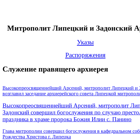
Митрополит Липецкий и Задонский А
Указы
Распоряжения
Служение правящего архиерея
Высокопреосвященнейший Арсений, митрополит Липецкий и 
возглавил заседание архиерейского совета Липецкой митропол
Высокопреосвященнейший Арсений, митрополит Лип
Задонский совершил богослужения по случаю престо
праздника в храме пророка Божия Илии с. Панино
Глава митрополии совершил богослужения в кафедральном соб
Рождества Христова г. Липецка