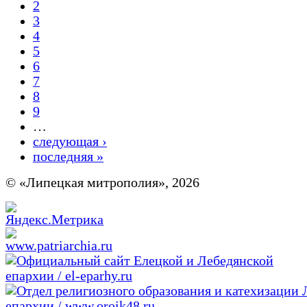
2
3
4
5
6
7
8
9
…
следующая ›
последняя »
© «Липецкая митрополия», 2026