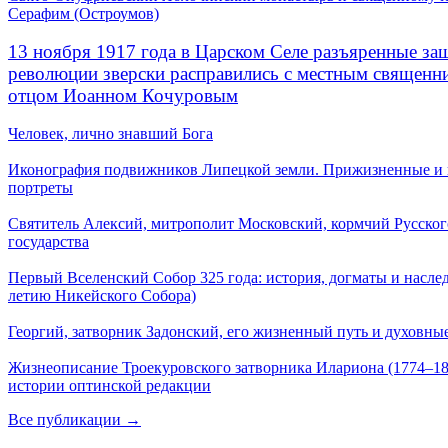
Серафим (Остроумов)
13 ноября 1917 года в Царском Селе разъяренные за
революции зверски расправились с местным священ
отцом Иоанном Кочуровым
Человек, лично знавший Бога
Иконография подвижников Липецкой земли. Прижизненные и
портреты
Святитель Алексий, митрополит Московский, кормчий Русског
государства
Первый Вселенский Собор 325 года: история, догматы и наслед
летию Никейского Собора)
Георгий, затворник Задонский, его жизненный путь и духовные
Жизнеописание Троекуровского затворника Илариона (1774–18
истории оптинской редакции
Все публикации →