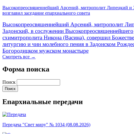
Высокопреосвященнейший Арсений, митрополит Липецкий и 
возглавил заседание епархиального совета
Высокопреосвященнейший Арсений, митрополит Лип
Задонский, в сослужении Высокопреосвященнейшего
схимитрополита Никона (Васина), совершил Божеств
литургию и чин молебного пения в Задонском Рожде
Богородицком мужском монастыре
Смотреть все →
Форма поиска
Поиск
Епархиальные передачи
Передача "Свет миру" № 1034 (08.08.2026)