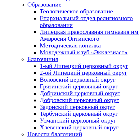
Образование
Теологическое образование
Епархиальный отдел религиозного
образования
Липецкая православная гимназия им.
Амвросия Оптинского
Методическая копилка
Молодежный клуб «Экклезиаст»
Благочиния
1-ый Липецкий церковный округ
2-ой Липецкий церковный округ
Воловский церковный округ
Грязинский церковный округ
Добринский церковный округ
Добровский церковный округ
Задонский церковный округ
Тербунский церковный округ
Усманский церковный округ
Хлевенский церковный округ
Новости благочиний