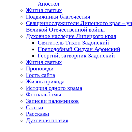
Апостол
Жития святых
Подвижники благочестия
Священнослужители Липецкого края – у
Великой Отечественной войны
Духовное наследие Липецкого края
Святитель Тихон Задонский
Преподобный Силуан Афонский
Георгий, затворник Задонский
Жития святых
Проповеди
Гость сайта
Жизнь прихода
История одного храма
Фотоальбомы
Записки паломников
Статьи
Рассказы
Духовная поэзия