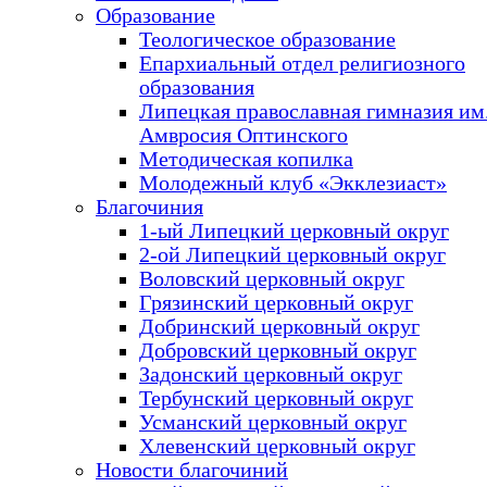
Образование
Теологическое образование
Епархиальный отдел религиозного
образования
Липецкая православная гимназия им.
Амвросия Оптинского
Методическая копилка
Молодежный клуб «Экклезиаст»
Благочиния
1-ый Липецкий церковный округ
2-ой Липецкий церковный округ
Воловский церковный округ
Грязинский церковный округ
Добринский церковный округ
Добровский церковный округ
Задонский церковный округ
Тербунский церковный округ
Усманский церковный округ
Хлевенский церковный округ
Новости благочиний