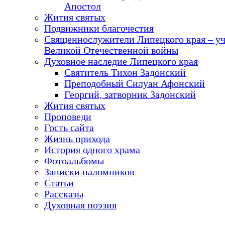
Апостол
Жития святых
Подвижники благочестия
Священнослужители Липецкого края – у
Великой Отечественной войны
Духовное наследие Липецкого края
Святитель Тихон Задонский
Преподобный Силуан Афонский
Георгий, затворник Задонский
Жития святых
Проповеди
Гость сайта
Жизнь прихода
История одного храма
Фотоальбомы
Записки паломников
Статьи
Рассказы
Духовная поэзия