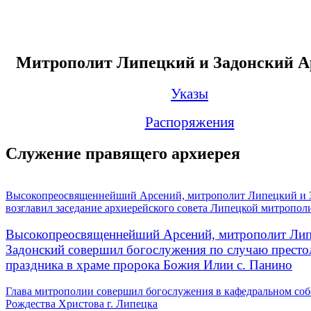
Митрополит Липецкий и Задонский А
Указы
Распоряжения
Служение правящего архиерея
Высокопреосвященнейший Арсений, митрополит Липецкий и 
возглавил заседание архиерейского совета Липецкой митропол
Высокопреосвященнейший Арсений, митрополит Лип
Задонский совершил богослужения по случаю престо
праздника в храме пророка Божия Илии с. Панино
Глава митрополии совершил богослужения в кафедральном соб
Рождества Христова г. Липецка