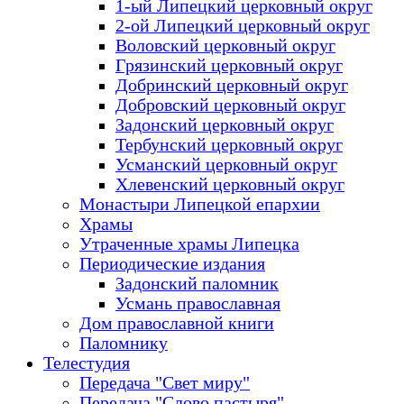
1-ый Липецкий церковный округ
2-ой Липецкий церковный округ
Воловский церковный округ
Грязинский церковный округ
Добринский церковный округ
Добровский церковный округ
Задонский церковный округ
Тербунский церковный округ
Усманский церковный округ
Хлевенский церковный округ
Монастыри Липецкой епархии
Храмы
Утраченные храмы Липецка
Периодические издания
Задонский паломник
Усмань православная
Дом православной книги
Паломнику
Телестудия
Передача "Свет миру"
Передача "Слово пастыря"