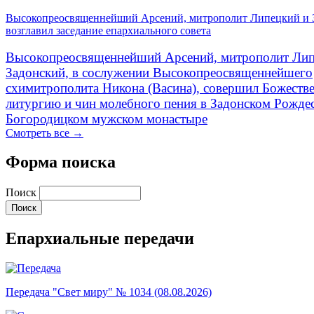
Высокопреосвященнейший Арсений, митрополит Липецкий и 
возглавил заседание епархиального совета
Высокопреосвященнейший Арсений, митрополит Лип
Задонский, в сослужении Высокопреосвященнейшего
схимитрополита Никона (Васина), совершил Божеств
литургию и чин молебного пения в Задонском Рожде
Богородицком мужском монастыре
Смотреть все →
Форма поиска
Поиск
Епархиальные передачи
Передача "Свет миру" № 1034 (08.08.2026)