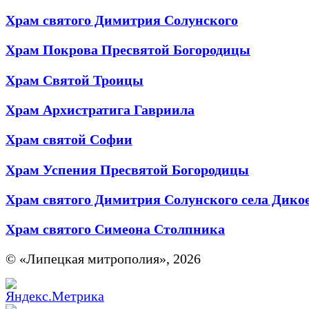
Храм святого Димитрия Солунского
Храм Покрова Пресвятой Богородицы
Храм Святой Троицы
Храм Архистратига Гавриила
Храм святой Софии
Храм Успения Пресвятой Богородицы
Храм святого Димитрия Солунского села Дико
Храм святого Симеона Столпника
© «Липецкая митрополия», 2026