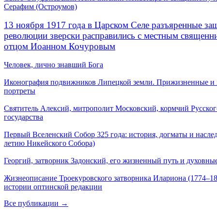
Серафим (Остроумов)
13 ноября 1917 года в Царском Селе разъяренные за
революции зверски расправились с местным священ
отцом Иоанном Кочуровым
Человек, лично знавший Бога
Иконография подвижников Липецкой земли. Прижизненные и
портреты
Святитель Алексий, митрополит Московский, кормчий Русског
государства
Первый Вселенский Собор 325 года: история, догматы и наслед
летию Никейского Собора)
Георгий, затворник Задонский, его жизненный путь и духовные
Жизнеописание Троекуровского затворника Илариона (1774–18
истории оптинской редакции
Все публикации →