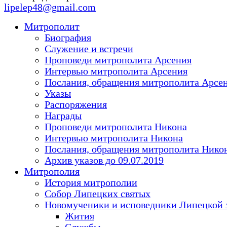
lipelep48@gmail.com
Митрополит
Биография
Служение и встречи
Проповеди митрополита Арсения
Интервью митрополита Арсения
Послания, обращения митрополита Арсе
Указы
Распоряжения
Награды
Проповеди митрополита Никона
Интервью митрополита Никона
Послания, обращения митрополита Нико
Архив указов до 09.07.2019
Митрополия
История митрополии
Собор Липецких святых
Новомученики и исповедники Липецкой 
Жития