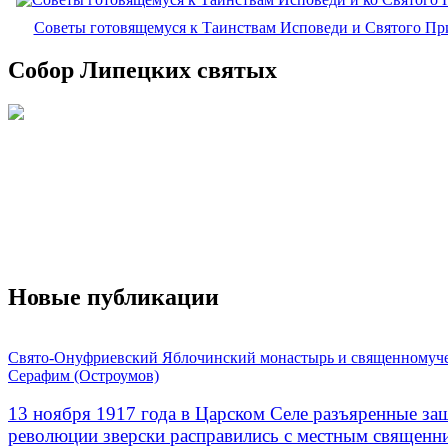
Советы готовящемуся к Таинствам Исповеди и Святого П
Собор Липецких святых
Новые публикации
Свято-Онуфриевский Яблочинский монастырь и священномуч
Серафим (Остроумов)
13 ноября 1917 года в Царском Селе разъяренные за
революции зверски расправились с местным священ