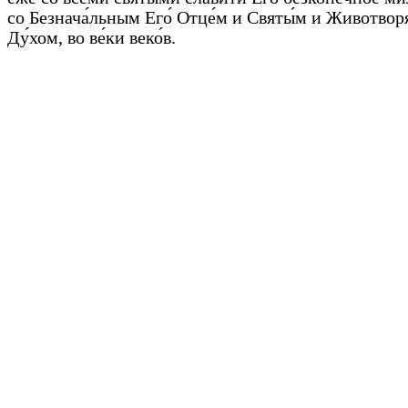
со Без­на­ча́ль­ным Его́ От­це́м и Свя­ты́м и Жи­во­тво­р
Ду́­хом, во ве́­ки ве­ко́в.