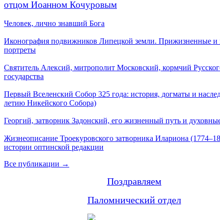
отцом Иоанном Кочуровым
Человек, лично знавший Бога
Иконография подвижников Липецкой земли. Прижизненные и
портреты
Святитель Алексий, митрополит Московский, кормчий Русског
государства
Первый Вселенский Собор 325 года: история, догматы и наслед
летию Никейского Собора)
Георгий, затворник Задонский, его жизненный путь и духовные
Жизнеописание Троекуровского затворника Илариона (1774–18
истории оптинской редакции
Все публикации →
Поздравляем
Паломнический отдел