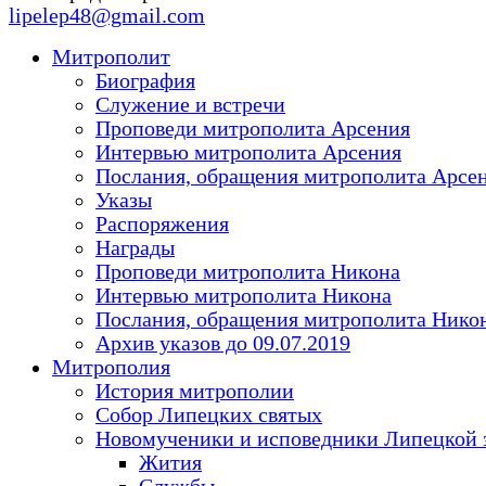
lipelep48@gmail.com
Митрополит
Биография
Служение и встречи
Проповеди митрополита Арсения
Интервью митрополита Арсения
Послания, обращения митрополита Арсе
Указы
Распоряжения
Награды
Проповеди митрополита Никона
Интервью митрополита Никона
Послания, обращения митрополита Нико
Архив указов до 09.07.2019
Митрополия
История митрополии
Собор Липецких святых
Новомученики и исповедники Липецкой 
Жития