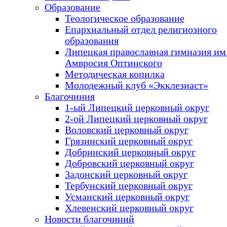
Образование
Теологическое образование
Епархиальный отдел религиозного
образования
Липецкая православная гимназия им.
Амвросия Оптинского
Методическая копилка
Молодежный клуб «Экклезиаст»
Благочиния
1-ый Липецкий церковный округ
2-ой Липецкий церковный округ
Воловский церковный округ
Грязинский церковный округ
Добринский церковный округ
Добровский церковный округ
Задонский церковный округ
Тербунский церковный округ
Усманский церковный округ
Хлевенский церковный округ
Новости благочиний