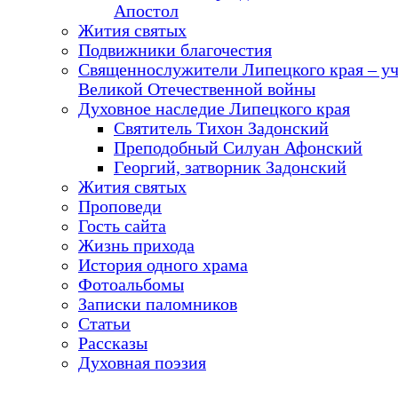
Апостол
Жития святых
Подвижники благочестия
Священнослужители Липецкого края – у
Великой Отечественной войны
Духовное наследие Липецкого края
Святитель Тихон Задонский
Преподобный Силуан Афонский
Георгий, затворник Задонский
Жития святых
Проповеди
Гость сайта
Жизнь прихода
История одного храма
Фотоальбомы
Записки паломников
Статьи
Рассказы
Духовная поэзия