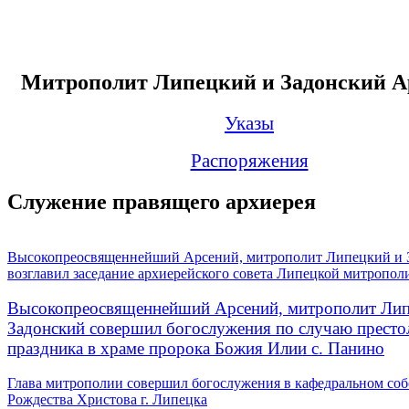
Митрополит Липецкий и Задонский А
Указы
Распоряжения
Служение правящего архиерея
Высокопреосвященнейший Арсений, митрополит Липецкий и 
возглавил заседание архиерейского совета Липецкой митропол
Высокопреосвященнейший Арсений, митрополит Лип
Задонский совершил богослужения по случаю престо
праздника в храме пророка Божия Илии с. Панино
Глава митрополии совершил богослужения в кафедральном соб
Рождества Христова г. Липецка