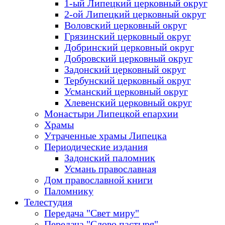
1-ый Липецкий церковный округ
2-ой Липецкий церковный округ
Воловский церковный округ
Грязинский церковный округ
Добринский церковный округ
Добровский церковный округ
Задонский церковный округ
Тербунский церковный округ
Усманский церковный округ
Хлевенский церковный округ
Монастыри Липецкой епархии
Храмы
Утраченные храмы Липецка
Периодические издания
Задонский паломник
Усмань православная
Дом православной книги
Паломнику
Телестудия
Передача "Свет миру"
Передача "Слово пастыря"