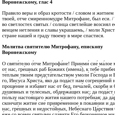
Воронежскому,
глас 4
Правило веры и образ кротости / словом и житием
твоей, отче смиренномудре Митрофане, был еси. /
во светлостех святых / солнца светлейше возсиял ес
венцем нетления и славы украшаемь, / моли Христа
стране нашей и граду твоему в мире спастися.
Мо­лит­ва святителю Митрофану, епископу
Воронежскому
О свя­ти́­те­лю о́т­че Мит­ро­фа́­не! При­ими́ сие́ ма́­лое 
от нас, гре́ш­ных раб Бо́­жи­их (име­на́), к те­бе́ при­бе
те́п­лым тво­и́м пред­ста́­тель­ством умо­ли́ Го́с­по­да и Б
го, Иису́­са Хри­ста́, я́ко да по­да́ст нам со­гре­ше́­ний 
про­ще́­ние и из­ба́­вит нас от бед, пе­ча́­лей, ско́р­би и 
ду­ше́в­ных и те­ле́с­ных, об­дер­жа́­щих нас; да по­да́ст
по́ль­зу на­стоя́­ща­го жи­тия́ на́­ше­го по­тре́б­ная; да да
скон­ча́­ти жи­тие́ сие́ при­вре́­мен­ное в по­кая́­нии и да
нас, гре́ш­ных и не­до­сто́й­ных, Не­бе́с­на­го Ца́рст­вия 
е́же со все́­ми свя­ты́­ми сла́­ви­ти Его́ без­ко­не́ч­ное ми­