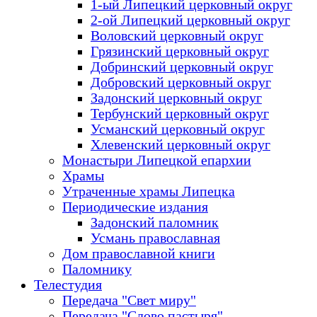
1-ый Липецкий церковный округ
2-ой Липецкий церковный округ
Воловский церковный округ
Грязинский церковный округ
Добринский церковный округ
Добровский церковный округ
Задонский церковный округ
Тербунский церковный округ
Усманский церковный округ
Хлевенский церковный округ
Монастыри Липецкой епархии
Храмы
Утраченные храмы Липецка
Периодические издания
Задонский паломник
Усмань православная
Дом православной книги
Паломнику
Телестудия
Передача "Свет миру"
Передача "Слово пастыря"