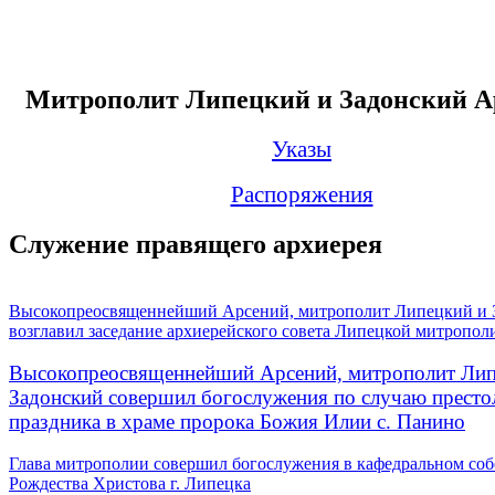
Митрополит Липецкий и Задонский А
Указы
Распоряжения
Служение правящего архиерея
Высокопреосвященнейший Арсений, митрополит Липецкий и 
возглавил заседание архиерейского совета Липецкой митропол
Высокопреосвященнейший Арсений, митрополит Лип
Задонский совершил богослужения по случаю престо
праздника в храме пророка Божия Илии с. Панино
Глава митрополии совершил богослужения в кафедральном соб
Рождества Христова г. Липецка