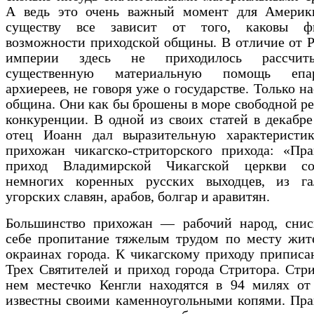
А ведь это очень важный момент для Америк
существу все зависит от того, каковы фи
возможности приходской общины. В отличие от 
империи здесь не приходилось рассчит
существенную материальную помощь епар
архиереев, не говоря уже о государстве. Только н
община. Они как бы брошены в море свободной р
конкуренции. В одной из своих статей в декабре
отец Иоанн дал выразительную характеристик
прихожан чикагско-стриторского прихода: «Пра
приход Владимирской Чикагской церкви со
немногих коренных русских выходцев, из г
угорских славян, арабов, болгар и аравитян.
Большинство прихожан — рабочий народ, сни
себе пропитание тяжелым трудом по месту жите
окраинах города. К чикагскому приходу приписа
Трех Святителей и приход города Стритора. Стр
нем местечко Кенгли находятся в 94 милях от
известны своими каменноугольными копями. Пра