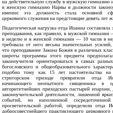
на действительную службу в мужскую гимназию 
в женскую гимназию Нарвы в должности законоу
именно эта должность стала основной сф
церковного служения на предстоящие девять лет ж
Педагогическая нагрузка отца Иоанна составляла з
преподавания, как правило, в мужской гимназии 
в неделю и в женской гимназии — 10 часов в н
требовала от него весьма значительных усилий,
что преподавание Закона Божия в различных клас
широты программы этого предмета предполага
законоучителя ориентироваться в самых разных
богословского и общеобразовательного характер
подобно тому как 15 лет настоятельства на 
стриторском приходе превратили отца И
начинающего неопытного священника в о
авторитетнейших приходских пастырей епархии, 
законоучительской деятельности, лишенной ярк
событий, но наполненной сосредоточенной
просветительской работой, определили отца И
добросовестнейшего практикующего церковного 