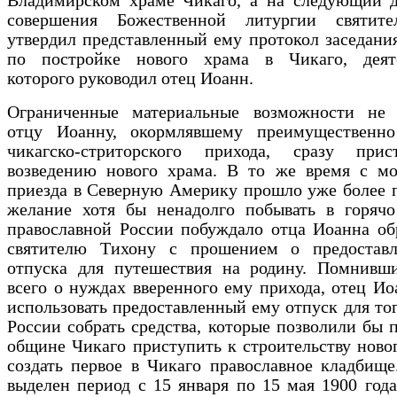
Владимирском храме Чикаго, а на следующий д
совершения Божественной литургии святит
утвердил представленный ему протокол заседани
по постройке нового храма в Чикаго, деят
которого руководил отец Иоанн.
Ограниченные материальные возможности не 
отцу Иоанну, окормлявшему преимущественно
чикагско-cтриторского прихода, сразу при
возведению нового храма. В то же время с мо
приезда в Северную Америку прошло уже более п
желание хотя бы ненадолго побывать в горяч
православной России побуждало отца Иоанна об
святителю Тихону с прошением о предостав
отпуска для путешествия на родину. Помнивш
всего о нуждах вверенного ему прихода, отец И
использовать предоставленный ему отпуск для тог
России собрать средства, которые позволили бы 
общине Чикаго приступить к строительству ново
создать первое в Чикаго православное кладбищ
выделен период с 15 января по 15 мая 1900 год