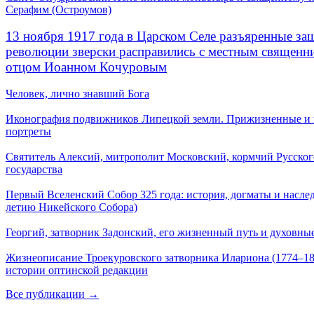
Серафим (Остроумов)
13 ноября 1917 года в Царском Селе разъяренные за
революции зверски расправились с местным священ
отцом Иоанном Кочуровым
Человек, лично знавший Бога
Иконография подвижников Липецкой земли. Прижизненные и
портреты
Святитель Алексий, митрополит Московский, кормчий Русског
государства
Первый Вселенский Собор 325 года: история, догматы и наслед
летию Никейского Собора)
Георгий, затворник Задонский, его жизненный путь и духовные
Жизнеописание Троекуровского затворника Илариона (1774–18
истории оптинской редакции
Все публикации →