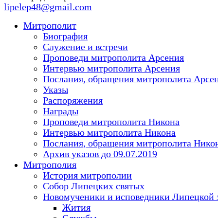
lipelep48@gmail.com
Митрополит
Биография
Служение и встречи
Проповеди митрополита Арсения
Интервью митрополита Арсения
Послания, обращения митрополита Арсе
Указы
Распоряжения
Награды
Проповеди митрополита Никона
Интервью митрополита Никона
Послания, обращения митрополита Нико
Архив указов до 09.07.2019
Митрополия
История митрополии
Собор Липецких святых
Новомученики и исповедники Липецкой 
Жития