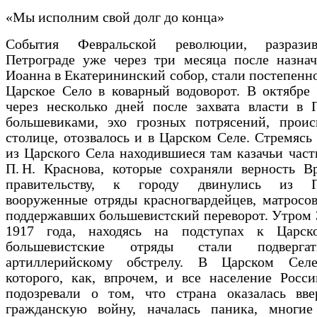
«Мы исполним свой долг до конца»
События Февральской революции, разрази
Петрограде уже через три месяца после назнач
Иоанна в Екатерининский собор, стали постепенно
Царское Село в коварный водоворот. В октябре 
через несколько дней после захвата власти в 
большевиками, эхо грозных потрясений, прои
столице, отозвалось и в Царском Селе. Стремясь
из Царского Села находившиеся там казачьи част
П. Н. Краснова, которые сохраняли верность В
правительству, к городу двинулись из Пе
вооруженные отряды красногвардейцев, матросов
поддержавших большевистский переворот. Утром 
1917 года, находясь на подступах к Царск
большевистские отряды стали подверга
артиллерийскому обстрелу. В Царском Сел
которого, как, впрочем, и все население Росс
подозревали о том, что страна оказалась вве
гражданскую войну, началась паника, многие