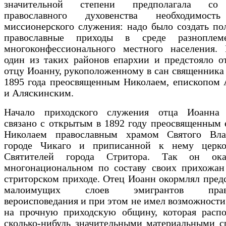
значительной степени предполагала со
православного духовенства необходимост
миссионерского служения: надо было создать п
православные приходы в среде разноплем
многоконфессионального местного населения.
один из таких районов епархии и ­предстояло о
отцу Иоанну, рукоположенному в сан священника 
1895 года ­преосвященным Николаем, епископом
и Аляскинским.
Начало приходского служения отца Иоанна 
связано с открытым в 1892 году преосвященным
Николаем православным храмом Святого Вл
городе Чикаго и приписанной к нему церк
Святителей города Стритора. Так он ока
многонациональном по составу своих прихожан 
стриторском приходе. Отец Иоанн окормлял пред
малоимущих слоев эмигрантов правос
вероисповедания и при этом не имел возможности
на прочную приходскую общину, которая распо
сколько-нибудь значительными материальными с