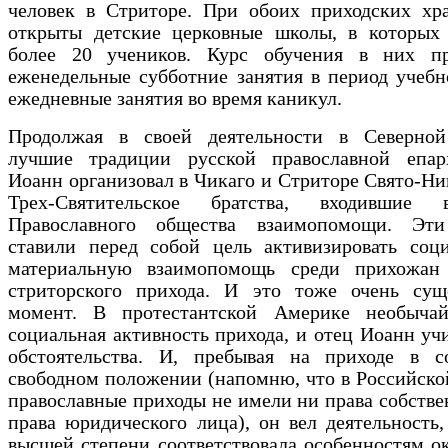
человек в Стриторе. При обоих приходских хр
открыты детские церковные школы, в которых 
более 20 учеников. Курс обучения в них пр
еженедельные субботние занятия в период учебн
ежедневные занятия во время каникул.
Продолжая в своей деятельности в Северно
лучшие традиции русской православной епар
Иоанн организовал в Чикаго и Стриторе Свято-Ни
Трех-Святительское братства, входившие 
Православного общества взаимопомощи. Эти
ставили перед собой цель активизировать соц
материальную взаимопомощь среди прихожан 
стриторского прихода. И это тоже очень сущ
момент. В протестантской Америке необыча
социальная активность прихода, и отец Иоанн уч
обстоятельства. И, пребывая на приходе в с
свободном положении (напомню, что в Российск
православные приходы не имели ни права собстве
права юридического лица), он вел деятельность,
высшей степени соответствовала особенностям 