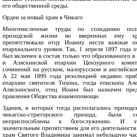
его общественной среды.
Орден за новый храм в Чикаго
Многочисленные труды по созиданию полн
приходской жизни во вверенных ему х
препятствовали отцу Иоанну нести важные п
епархиального уровня. Так, 1 апреля 1897 года 
был включен в состав только что образованного в
и Аляскинской епархии Цензурного комит
сочинений на русском, малорусском и английско
А 22 мая 1899 года резолюцией недавно при
епархию святителя Тихона, тогда епископа Але
Аляскинского, отец Иоанн был назначен пред
правления Общества взаимопомощи.
Здания, в которых тогда располагались приход
чикагско-стриторского прихода, были со
неприспособлены к богослужению. И 
значительным препятствием для его деятельности
храм Святого Владимира занимал небольшую час