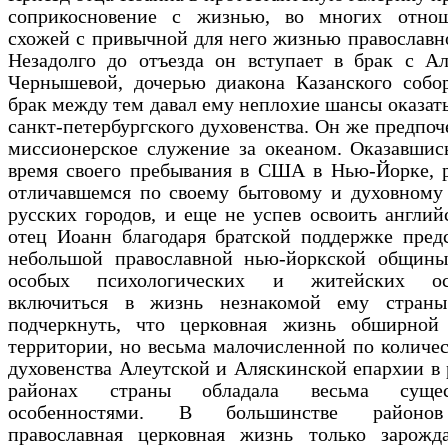
соприкосновение с жизнью, во многих отно
схожей с привычной для него жизнью православн
Незадолго до отъезда он вступает в брак с Ал
Чернышевой, дочерью диакона Казанского собор
брак между тем давал ему неплохие шансы оказать
санкт-петербургского духовенства. Он же предпоч
мисси­онерское служение за океаном. Оказавшис
время своего пребывания в США в Нью-Йорке, р
отличавшемся по своему бытовому и духовному 
русских городов, и еще не успев освоить англий
отец Иоанн благодаря братской поддержке пред
небольшой православной нью-йоркской общины
особых психологических и житейских ос
включиться в жизнь незнакомой ему страны
подчеркнуть, что церковная жизнь обширной
территории, но весьма малочисленной по количес
духо­венства Алеутской и Аляскинской епархии в
районах страны обладала весьма сущес
особенностями. В большинстве ­районо
православная церковная жизнь только зарожд