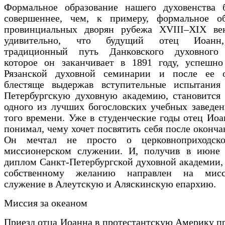
Формальное образование нашего духовенства 
совершеннее, чем, к примеру, формальное об
провинциальных дворян рубежа XVIII–XIX ве
удивительно, что будущий отец Иоанн
традиционный путь Данковского духовного
которое он заканчивает в 1891 году, успешно
Рязанской духовной семинарии и после ее о
блестяще выдержав вступительные испытания
Петербургскую духовную академию, становится 
одного из лучших богословских учебных заведе
того времени. Уже в студенческие годы отец Ио
понимал, чему хочет посвятить себя после оконча
Он мечтал не просто о церковноприходск
миссионерском служении. И, получив в июне 
диплом Санкт-Петербургской духовной академии,
собственному желанию направлен на мисси
служение в Алеутскую и Аляскинскую епархию.
Миссия за океаном
Приезд отца Иоанна в протестантскую Америку пр