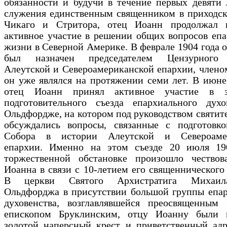
обязанности и будучи в течение первых девяти 
служения единственным священником в приходск
Чикаго и Стритора, отец Иоанн продолжал 
активное участие в решении общих вопросов еп
жизни в Северной Америке. В феврале 1904 года 
был назначен председателем Цензурного 
Алеутской и Североамериканской епархии, члено
он уже являлся на протяжении семи лет. В июне
отец Иоанн принял активное участие в за
подготовительного съезда епархиального духо
Ольдфордже, на котором под руководством святит
обсуждались вопросы, связанные с подготовко
Собора в истории Алеутской и Североамер
епархии. Именно на этом съезде 20 июля 19
торжественной обстановке произошло чествов
Иоанна в связи с 10-летием его священнического
В церкви Святого Архистратига Михаил
Ольдфорджа в присутствии большой группы епар
духовенства, возглавлявшейся преосвященным 
епископом Бруклинским, отцу Иоанну были 
золотой наперсный крест и приветственный адр