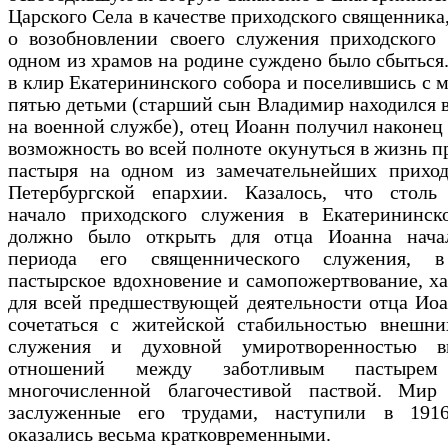
Царского Села в качестве приходского священника,
о возобновлении своего служения приходского 
одном из храмов на родине суждено было сбыться
в клир Екатерининского собора и поселившись с 
пятью детьми (старший сын Владимир находился в
на военной службе), отец Иоанн получил наконе
возможность во всей полноте окунуться в жизнь п
пастыря на одном из замечательнейших приход
Петербургской епархии. Казалось, что столь
начало приходского служения в Екатерининск
должно было открыть для отца Иоанна нача
периода его священнического служения, в
пастырское вдохновение и самопожертвование, х
для всей предшествующей деятельности отца Иоа
сочетаться с житейской стабильностью внешни
служения и духовной умиротворенностью в
отношений между заботливым пастыре
многочисленной благочестивой паствой. Мир
заслуженные его трудами, наступили в 191
оказались весьма кратковременными.