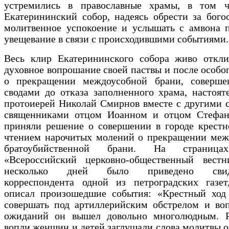
устремились в православные храмы, в том 
Екатерининский собор, надеясь обрести за бог
молитвенное успокоение и услышать с амвона п
увещевание в связи с происходившими событиями.
Весь клир Екатерининского собора живо откли
духовное вопрошание своей паствы и после особо
о прекращении междоусобной брани, соверше
сводами до отказа заполненного храма, настоят
протоиерей Николай Смирнов вместе с другими 
священниками отцом Иоанном и отцом Стефа
приняли решение о совершении в городе крестн
чтением нарочитых молений о прекращении меж
братоубийственной брани. На страница
«Всероссийский церковно-общественный вестн
несколько дней было приведено свиде
корреспондента одной из петроградских газет
описал произошедшие события: «Крестный ход
совершать под артиллерийским обстрелом и воп
ожиданий он вышел довольно многолюдным. 
вопли женщин и детей заглушали слова молитвы о