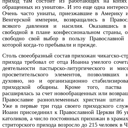
приход там состоит из работающих на копях 
обращенных из униатов». И это еще одна интересн
Очень часто униаты, приезжавшие в Америку и
Венгерской империи, возвращались в Правос
всякого давления и насилия. Оказавшись в
свободной в плане конфессиональном страны, о
свободно свой выбор в пользу Православной 
которой когда-то пребывали и прежде.
Столь своеобразный состав прихожан чикагско-ст
прихода требовал от отца Иоанна умелого сочет
деятельности пастырско-литургического и мис­с
просветительского элементов, позволявших 
духовно, но и организационно стабилизирова
приходской общины. Кроме того, паства п
расширялась за счет новообращенных или возвра
Православие разноплеменных христиан штата 
Уже в первые три года своего приходского слу
Иоанн присоединил к Православной Церкви 86 у
католиков, а число постоянных прихожан в храмах
стриторского прихода возросло до 215 человек в Ч