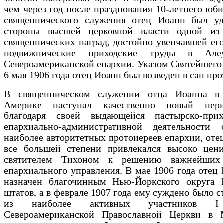
чем через год после празднования 10-летнего юби
священнического служения отец Иоанн был уд
стороны высшей церковной власти одной из
священнических наград, достойно увенчавшей ег
подвижнические приходские труды в Але
Североамериканской епархии. Указом Святейшего
6 мая 1906 года отец Иоанн был возведен в сан про
В священническом служении отца Иоанна в
Америке наступал качественно новый пери
благодаря своей выдающейся пастырско-при
епархиально-административной деятельности
наиболее авторитетных протоиереев епархии, оте
все большей степени привлекался высоко цен
святителем Тихоном к решению важнейших 
епархиального управления. В мае 1906 года отец
назначен благочинным Нью-Йоркского округа 
штатов, а в феврале 1907 года ему суждено было с
из наиболее активных участников I
Североамериканской Православной Церкви в 