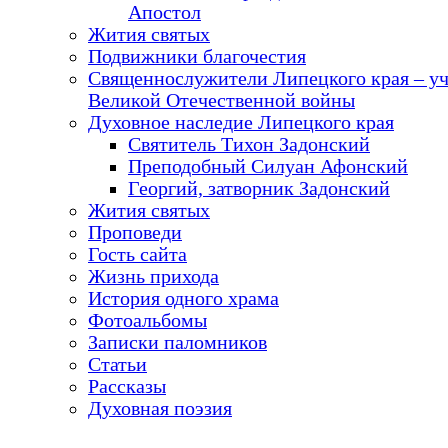
Апостол
Жития святых
Подвижники благочестия
Священнослужители Липецкого края – у
Великой Отечественной войны
Духовное наследие Липецкого края
Святитель Тихон Задонский
Преподобный Силуан Афонский
Георгий, затворник Задонский
Жития святых
Проповеди
Гость сайта
Жизнь прихода
История одного храма
Фотоальбомы
Записки паломников
Статьи
Рассказы
Духовная поэзия