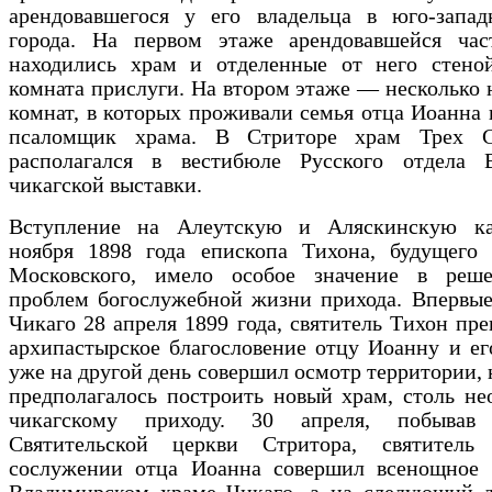
арендовавшегося у его владельца в юго-запад
города. На первом этаже арендова­вшейся час
находились храм и отделенные от него стено
комната прислуги. На втором этаже — несколько
комнат, в которых проживали семья отца Иоанна
псаломщик храма. В Стриторе храм Трех С
располагался в вестибюле Русского отдела 
чикагской выставки.
Вступление на Алеутскую и Аляскинскую к
ноября 1898 года епископа Тихона, будущего П
Московского, имело особое значение в реш
проблем богослужебной жизни прихода. Впервые
Чикаго 28 апреля 1899 года, святитель Тихон пре
архипастырское благословение отцу Иоанну и ег
уже на другой день совершил осмотр территории, 
предполагалось построить новый храм, столь н
чикагскому приходу. 30 апреля, побывав
Святительской церкви Стритора, святител
сослужении отца Иоанна совершил всенощное 