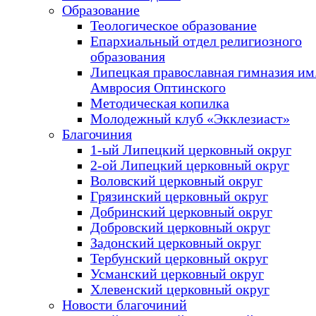
Образование
Теологическое образование
Епархиальный отдел религиозного
образования
Липецкая православная гимназия им.
Амвросия Оптинского
Методическая копилка
Молодежный клуб «Экклезиаст»
Благочиния
1-ый Липецкий церковный округ
2-ой Липецкий церковный округ
Воловский церковный округ
Грязинский церковный округ
Добринский церковный округ
Добровский церковный округ
Задонский церковный округ
Тербунский церковный округ
Усманский церковный округ
Хлевенский церковный округ
Новости благочиний