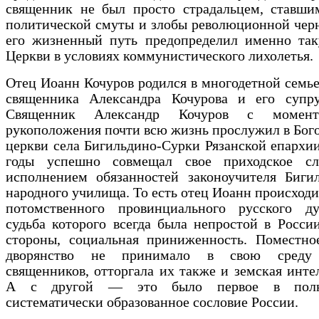
священник не был просто страдальцем, ста­вши
политической смуты и злобы революционной чер
его жизненный путь предопределил именно так
Церкви в условиях коммунистического лихолетья.
Отец Иоанн Кочуров родился в многодетной семье
священника Александра Кочурова и его супр
Священник Александр Кочуров с момент
рукоположения почти всю жизнь прослужил в Бог
церкви села Бигильдино-Сурки Рязанской епархии
годы успешно совмещал свое приходское с
исполнением обязанностей законоучителя Бигил
народного училища. То есть отец Иоанн происходи
потомственного провинциального русского дух
судьба которого всегда была непростой в Росси
стороны, социальная приниженность. Поместное
дворянство не принимало в свою среду 
священников, отторгала их также и земская инте
А с другой — это было первое в пол
систематически образованное сословие России.