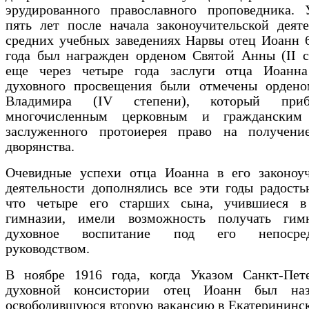
эрудированного православного проповедника. 
пять лет после начала законоучительской деят
средних учебных заведениях Нарвы отец Иоанн 
года был награжден орденом Святой Анны (II с
еще через четыре года заслуги отца Иоанн
духовного просвещения были отмечены ордено
Владимира (IV степени), который при
многочисленным церковным и гражданским 
заслуженного протоиерея право на получени
дворянства.
Очевидные успехи отца Иоанна в его законоуч
деятельности дополнялись все эти годы радость
что четыре его старших сына, учившиеся в
гимназии, имели возможность получать гимн
духовное воспитание под его непосред
руководством.
В ноябре 1916 года, когда Указом Санкт-Пете
духовной консистории отец Иоанн был наз
освободившуюся вторую вакансию в Екатерининс