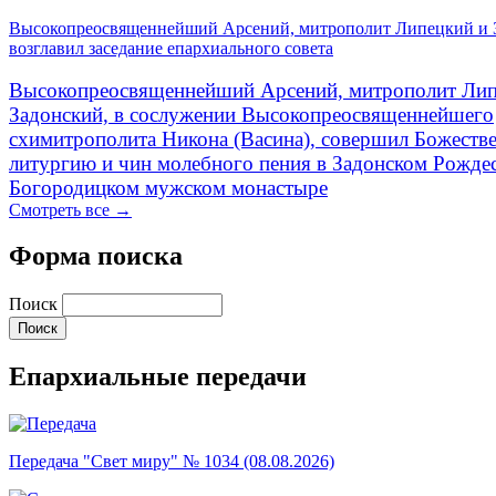
Высокопреосвященнейший Арсений, митрополит Липецкий и 
возглавил заседание епархиального совета
Высокопреосвященнейший Арсений, митрополит Лип
Задонский, в сослужении Высокопреосвященнейшего
схимитрополита Никона (Васина), совершил Божеств
литургию и чин молебного пения в Задонском Рожде
Богородицком мужском монастыре
Смотреть все →
Форма поиска
Поиск
Епархиальные передачи
Передача "Свет миру" № 1034 (08.08.2026)