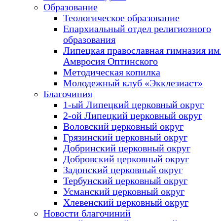
Образование
Теологическое образование
Епархиальный отдел религиозного
образования
Липецкая православная гимназия им.
Амвросия Оптинского
Методическая копилка
Молодежный клуб «Экклезиаст»
Благочиния
1-ый Липецкий церковный округ
2-ой Липецкий церковный округ
Воловский церковный округ
Грязинский церковный округ
Добринский церковный округ
Добровский церковный округ
Задонский церковный округ
Тербунский церковный округ
Усманский церковный округ
Хлевенский церковный округ
Новости благочиний