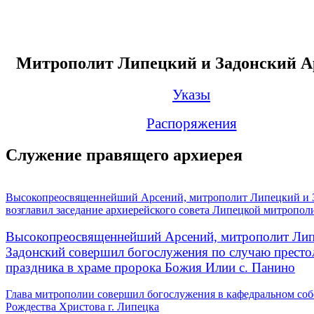
Митрополит Липецкий и Задонский А
Указы
Распоряжения
Служение правящего архиерея
Высокопреосвященнейший Арсений, митрополит Липецкий и 
возглавил заседание архиерейского совета Липецкой митропол
Высокопреосвященнейший Арсений, митрополит Лип
Задонский совершил богослужения по случаю престо
праздника в храме пророка Божия Илии с. Панино
Глава митрополии совершил богослужения в кафедральном соб
Рождества Христова г. Липецка