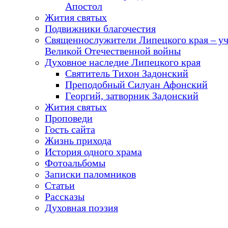
Апостол
Жития святых
Подвижники благочестия
Священнослужители Липецкого края – у
Великой Отечественной войны
Духовное наследие Липецкого края
Святитель Тихон Задонский
Преподобный Силуан Афонский
Георгий, затворник Задонский
Жития святых
Проповеди
Гость сайта
Жизнь прихода
История одного храма
Фотоальбомы
Записки паломников
Статьи
Рассказы
Духовная поэзия