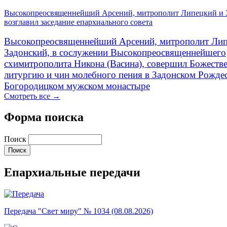
Высокопреосвященнейший Арсений, митрополит Липецкий и 
возглавил заседание епархиального совета
Высокопреосвященнейший Арсений, митрополит Лип
Задонский, в сослужении Высокопреосвященнейшего
схимитрополита Никона (Васина), совершил Божеств
литургию и чин молебного пения в Задонском Рожде
Богородицком мужском монастыре
Смотреть все →
Форма поиска
Поиск
Епархиальные передачи
Передача "Свет миру" № 1034 (08.08.2026)