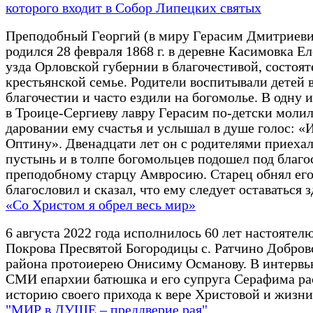
которого входит в Собор Липецких святых
Преподобный Георгий (в миру Герасим Дмитриеви
родился 28 февраля 1868 г. в деревне Касимовка Е
узда Орловской губернии в благочестивой, состоя
крестьянской семье. Родители воспитывали детей 
благочестии и часто ездили на богомолье. В одну 
в Троице-Сергиеву лавру Герасим по-детски молил
даровании ему счастья и услышал в душе голос: «
Оптину». Двенадцати лет он с родителями приеха
пустынь и в толпе богомольцев подошел под благо
преподобному старцу Амвросию. Старец обнял его 
благословил и сказал, что ему следует оставаться з
«Со Христом я обрел весь мир»
6 августа 2022 года исполнилось 60 лет настоятел
Покрова Пресвятой Богородицы с. Ратчино Добров
района протоиерею Онисиму Османову. В интервь
СМИ епархии батюшка и его супруга Серафима ра
историю своего прихода к вере Христовой и жизни
"МИР в ДУШЕ – преддверие рая"