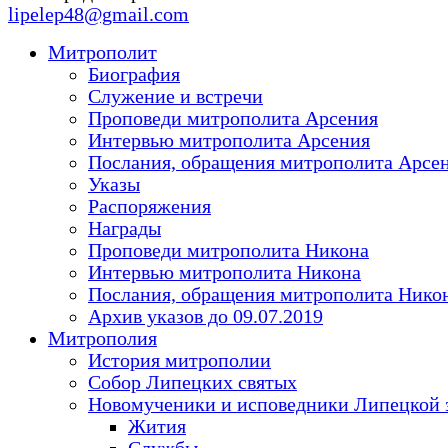
lipelep48@gmail.com
Митрополит
Биография
Служение и встречи
Проповеди митрополита Арсения
Интервью митрополита Арсения
Послания, обращения митрополита Арсе
Указы
Распоряжения
Награды
Проповеди митрополита Никона
Интервью митрополита Никона
Послания, обращения митрополита Нико
Архив указов до 09.07.2019
Митрополия
История митрополии
Собор Липецких святых
Новомученики и исповедники Липецкой 
Жития