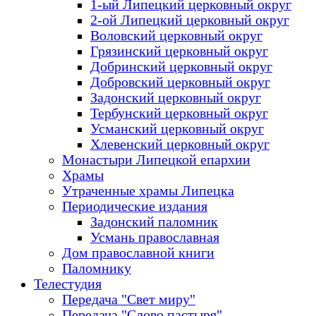
1-ый Липецкий церковный округ
2-ой Липецкий церковный округ
Воловский церковный округ
Грязинский церковный округ
Добринский церковный округ
Добровский церковный округ
Задонский церковный округ
Тербунский церковный округ
Усманский церковный округ
Хлевенский церковный округ
Монастыри Липецкой епархии
Храмы
Утраченные храмы Липецка
Периодические издания
Задонский паломник
Усмань православная
Дом православной книги
Паломнику
Телестудия
Передача "Свет миру"
Передача "Слово пастыря"