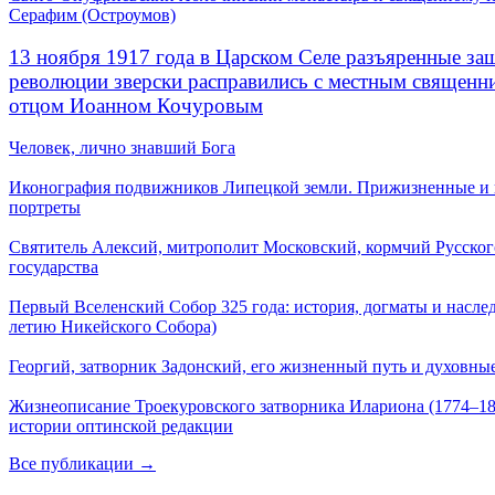
Серафим (Остроумов)
13 ноября 1917 года в Царском Селе разъяренные за
революции зверски расправились с местным священ
отцом Иоанном Кочуровым
Человек, лично знавший Бога
Иконография подвижников Липецкой земли. Прижизненные и
портреты
Святитель Алексий, митрополит Московский, кормчий Русског
государства
Первый Вселенский Собор 325 года: история, догматы и наслед
летию Никейского Собора)
Георгий, затворник Задонский, его жизненный путь и духовные
Жизнеописание Троекуровского затворника Илариона (1774–18
истории оптинской редакции
Все публикации →