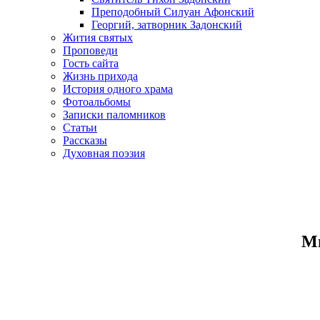
Преподобный Силуан Афонский
Георгий, затворник Задонский
Жития святых
Проповеди
Гость сайта
Жизнь прихода
История одного храма
Фотоальбомы
Записки паломников
Статьи
Рассказы
Духовная поэзия
Ми