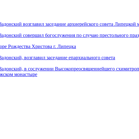
донский возглавил заседание архиерейского совета Липецкой
донский совершил богослужения по случаю престольного праз
оре Рождества Христова г. Липецка
донский, возглавил заседание епархиального совета
адонский, в сослужении Высокопреосвященнейшего схимитропо
ужском монастыре