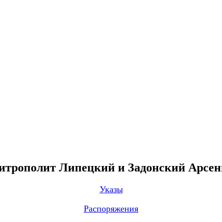
трополит Липецкий и Задонский Арсе
Указы
Распоряжения