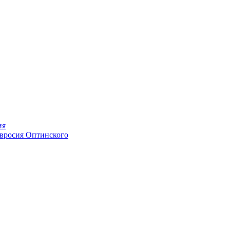
ия
мвросия Оптинского