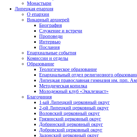
Монастыри
Липецкая епархия
О епархии
Викарный архиерей
Биография
Служение и встречи
Проповеди
Интервью
Послания
Епархиальные события
Комиссии и отделы
Образование
Теологическое образование
Епархиальный отдел религиозного образован
Липецкая православная гимназия им. прп. А
Методическая копилка
Молодежный клуб «Экклезиаст»
Благочиния
1-ый Липецкий церковный округ
2-ой Липецкий церковный округ
Воловский церковный округ
Грязинский церковный округ
Добринский церковный округ
Добровский церковный округ
Задонский церковный округ