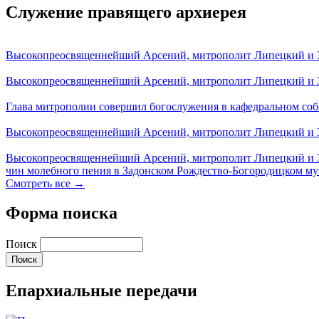
Служение правящего архиерея
Высокопреосвященнейший Арсений, митрополит Липецкий и За
Высокопреосвященнейший Арсений, митрополит Липецкий и За
Глава митрополии совершил богослужения в кафедральном соб
Высокопреосвященнейший Арсений, митрополит Липецкий и За
Высокопреосвященнейший Арсений, митрополит Липецкий и З
чин молебного пения в Задонском Рождество-Богородицком м
Смотреть все →
Форма поиска
Поиск
Епархиальные передачи