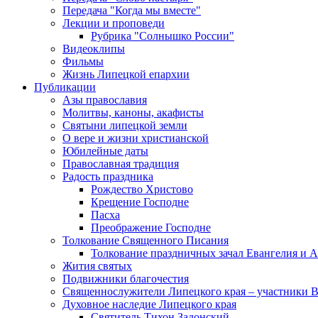
Передача "Когда мы вместе"
Лекции и проповеди
Рубрика "Солнышко России"
Видеоклипы
Фильмы
Жизнь Липецкой епархии
Публикации
Азы православия
Молитвы, каноны, акафисты
Святыни липецкой земли
О вере и жизни христианской
Юбилейные даты
Православная традиция
Радость праздника
Рождество Христово
Крещение Господне
Пасха
Преображение Господне
Толкование Священного Писания
Толкование праздничных зачал Евангелия и 
Жития святых
Подвижники благочестия
Священнослужители Липецкого края – участники 
Духовное наследие Липецкого края
Святитель Тихон Задонский