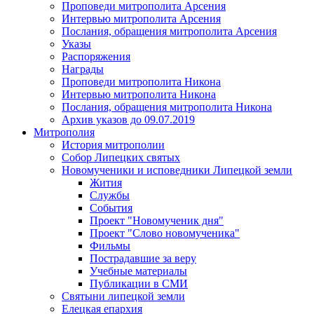
Проповеди митрополита Арсения
Интервью митрополита Арсения
Послания, обращения митрополита Арсения
Указы
Распоряжения
Награды
Проповеди митрополита Никона
Интервью митрополита Никона
Послания, обращения митрополита Никона
Архив указов до 09.07.2019
Митрополия
История митрополии
Собор Липецких святых
Новомученики и исповедники Липецкой земли
Жития
Службы
События
Проект "Новомученик дня"
Проект "Слово новомученика"
Фильмы
Пострадавшие за веру
Учебные материалы
Публикации в СМИ
Святыни липецкой земли
Елецкая епархия