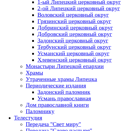
1-ый Липецкий церковный округ
2-ой Липецкий церковный округ
Воловский церковный округ
Грязинский церковный округ
Добринский церковный округ
Добровский церковный округ
Задонский церковный округ
Тербунский церковный округ
Усманский церковный округ
Хлевенский церковный округ
Монастыри Липецкой епархии
Храмы
Утраченные храмы Липецка
Периодические издания
Задонский паломник
Усмань православная
Дом православной книги
Паломнику
Телестудия
Передача "Свет миру"
Передача "Слово пастыря"