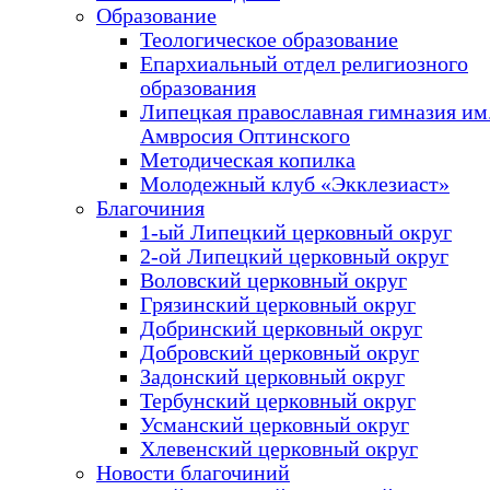
Образование
Теологическое образование
Епархиальный отдел религиозного
образования
Липецкая православная гимназия им.
Амвросия Оптинского
Методическая копилка
Молодежный клуб «Экклезиаст»
Благочиния
1-ый Липецкий церковный округ
2-ой Липецкий церковный округ
Воловский церковный округ
Грязинский церковный округ
Добринский церковный округ
Добровский церковный округ
Задонский церковный округ
Тербунский церковный округ
Усманский церковный округ
Хлевенский церковный округ
Новости благочиний