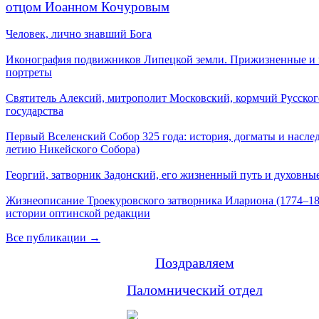
отцом Иоанном Кочуровым
Человек, лично знавший Бога
Иконография подвижников Липецкой земли. Прижизненные и
портреты
Святитель Алексий, митрополит Московский, кормчий Русског
государства
Первый Вселенский Собор 325 года: история, догматы и наслед
летию Никейского Собора)
Георгий, затворник Задонский, его жизненный путь и духовные
Жизнеописание Троекуровского затворника Илариона (1774–18
истории оптинской редакции
Все публикации →
Поздравляем
Паломнический отдел