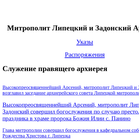
Митрополит Липецкий и Задонский А
Указы
Распоряжения
Служение правящего архиерея
Высокопреосвященнейший Арсений, митрополит Липецкий и 
возглавил заседание архиерейского совета Липецкой митропол
Высокопреосвященнейший Арсений, митрополит Лип
Задонский совершил богослужения по случаю престо
праздника в храме пророка Божия Илии с. Панино
Глава митрополии совершил богослужения в кафедральном соб
Рождества Христова г. Липецка