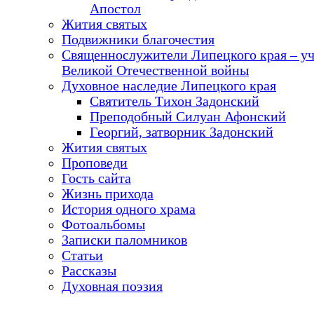
Апостол
Жития святых
Подвижники благочестия
Священнослужители Липецкого края – у
Великой Отечественной войны
Духовное наследие Липецкого края
Святитель Тихон Задонский
Преподобный Силуан Афонский
Георгий, затворник Задонский
Жития святых
Проповеди
Гость сайта
Жизнь прихода
История одного храма
Фотоальбомы
Записки паломников
Статьи
Рассказы
Духовная поэзия