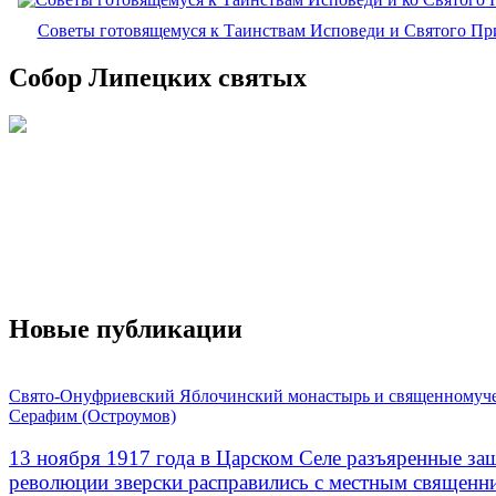
Советы готовящемуся к Таинствам Исповеди и Святого П
Собор Липецких святых
Новые публикации
Свято-Онуфриевский Яблочинский монастырь и священномуч
Серафим (Остроумов)
13 ноября 1917 года в Царском Селе разъяренные за
революции зверски расправились с местным священ