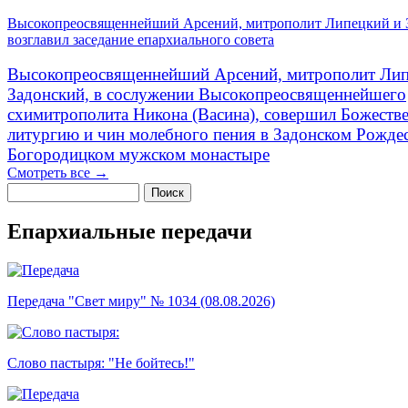
Высокопреосвященнейший Арсений, митрополит Липецкий и 
возглавил заседание епархиального совета
Высокопреосвященнейший Арсений, митрополит Лип
Задонский, в сослужении Высокопреосвященнейшего
схимитрополита Никона (Васина), совершил Божеств
литургию и чин молебного пения в Задонском Рожде
Богородицком мужском монастыре
Смотреть все →
Поиск
Форма поиска
Епархиальные передачи
Передача "Свет миру" № 1034 (08.08.2026)
Слово пастыря: "Не бойтесь!"