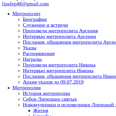
lipelep48@gmail.com
Митрополит
Биография
Служение и встречи
Проповеди митрополита Арсения
Интервью митрополита Арсения
Послания, обращения митрополита Арсе
Указы
Распоряжения
Награды
Проповеди митрополита Никона
Интервью митрополита Никона
Послания, обращения митрополита Нико
Архив указов до 09.07.2019
Митрополия
История митрополии
Собор Липецких святых
Новомученики и исповедники Липецкой 
Жития