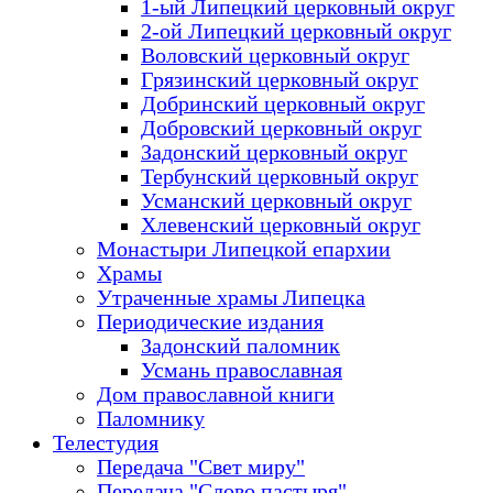
1-ый Липецкий церковный округ
2-ой Липецкий церковный округ
Воловский церковный округ
Грязинский церковный округ
Добринский церковный округ
Добровский церковный округ
Задонский церковный округ
Тербунский церковный округ
Усманский церковный округ
Хлевенский церковный округ
Монастыри Липецкой епархии
Храмы
Утраченные храмы Липецка
Периодические издания
Задонский паломник
Усмань православная
Дом православной книги
Паломнику
Телестудия
Передача "Свет миру"
Передача "Слово пастыря"