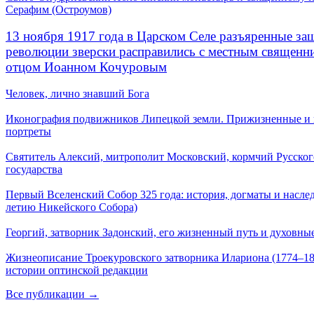
Серафим (Остроумов)
13 ноября 1917 года в Царском Селе разъяренные за
революции зверски расправились с местным священ
отцом Иоанном Кочуровым
Человек, лично знавший Бога
Иконография подвижников Липецкой земли. Прижизненные и
портреты
Святитель Алексий, митрополит Московский, кормчий Русског
государства
Первый Вселенский Собор 325 года: история, догматы и наслед
летию Никейского Собора)
Георгий, затворник Задонский, его жизненный путь и духовные
Жизнеописание Троекуровского затворника Илариона (1774–18
истории оптинской редакции
Все публикации →