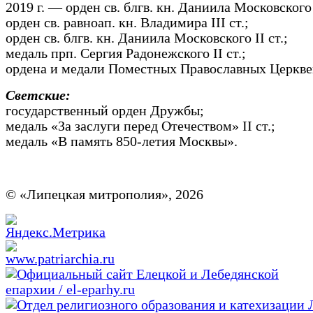
2019 г. — орден св. блгв. кн. Даниила Московского I
орден св. равноап. кн. Владимира III ст.;
орден св. блгв. кн. Даниила Московского II ст.;
медаль прп. Сергия Радонежского II ст.;
ордена и медали Поместных Православных Церкве
Светские:
государственный орден Дружбы;
медаль «За заслуги перед Отечеством» II ст.;
медаль «В память 850-летия Москвы».
© «Липецкая митрополия», 2026