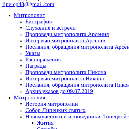
lipelep48@gmail.com
Митрополит
Биография
Служение и встречи
Проповеди митрополита Арсения
Интервью митрополита Арсения
Послания, обращения митрополита Арсе
Указы
Распоряжения
Награды
Проповеди митрополита Никона
Интервью митрополита Никона
Послания, обращения митрополита Нико
Архив указов до 09.07.2019
Митрополия
История митрополии
Собор Липецких святых
Новомученики и исповедники Липецкой 
Жития