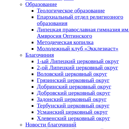
Образование
Теологическое образование
Епархиальный отдел религиозного
образования
Липецкая православная гимназия им.
Амвросия Оптинского
Методическая копилка
Молодежный клуб «Экклезиаст»
Благочиния
1-ый Липецкий церковный округ
2-ой Липецкий церковный округ
Воловский церковный округ
Грязинский церковный округ
Добринский церковный округ
Добровский церковный округ
Задонский церковный округ
Тербунский церковный округ
Усманский церковный округ
Хлевенский церковный округ
Новости благочиний