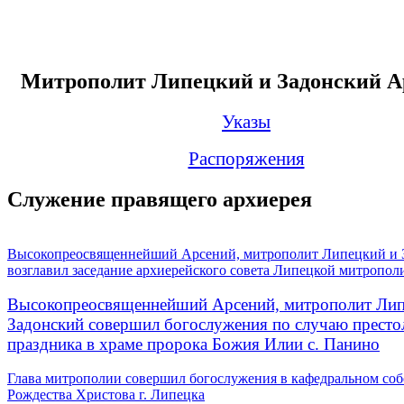
Митрополит Липецкий и Задонский А
Указы
Распоряжения
Служение правящего архиерея
Высокопреосвященнейший Арсений, митрополит Липецкий и 
возглавил заседание архиерейского совета Липецкой митропол
Высокопреосвященнейший Арсений, митрополит Лип
Задонский совершил богослужения по случаю престо
праздника в храме пророка Божия Илии с. Панино
Глава митрополии совершил богослужения в кафедральном соб
Рождества Христова г. Липецка