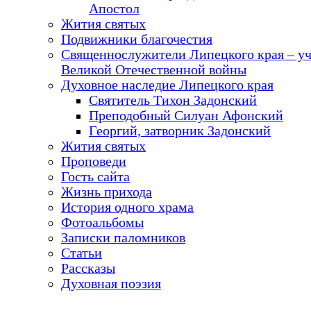
Апостол
Жития святых
Подвижники благочестия
Священнослужители Липецкого края – у
Великой Отечественной войны
Духовное наследие Липецкого края
Святитель Тихон Задонский
Преподобный Силуан Афонский
Георгий, затворник Задонский
Жития святых
Проповеди
Гость сайта
Жизнь прихода
История одного храма
Фотоальбомы
Записки паломников
Статьи
Рассказы
Духовная поэзия