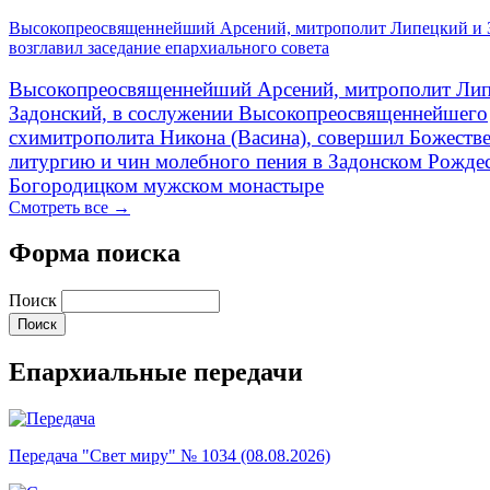
Высокопреосвященнейший Арсений, митрополит Липецкий и 
возглавил заседание епархиального совета
Высокопреосвященнейший Арсений, митрополит Лип
Задонский, в сослужении Высокопреосвященнейшего
схимитрополита Никона (Васина), совершил Божеств
литургию и чин молебного пения в Задонском Рожде
Богородицком мужском монастыре
Смотреть все →
Форма поиска
Поиск
Епархиальные передачи
Передача "Свет миру" № 1034 (08.08.2026)