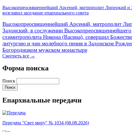
Высокопреосвященнейший Арсений, митрополит Липецкий и 
возглавил заседание епархиального совета
Высокопреосвященнейший Арсений, митрополит Лип
Задонский, в сослужении Высокопреосвященнейшего
схимитрополита Никона (Васина), совершил Божеств
литургию и чин молебного пения в Задонском Рожде
Богородицком мужском монастыре
Смотреть все →
Форма поиска
Поиск
Епархиальные передачи
Передача "Свет миру" № 1034 (08.08.2026)