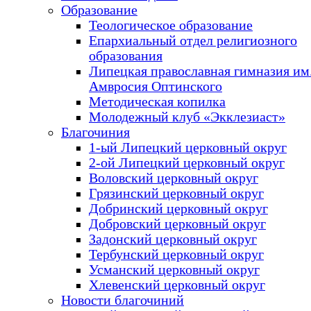
Образование
Теологическое образование
Епархиальный отдел религиозного
образования
Липецкая православная гимназия им.
Амвросия Оптинского
Методическая копилка
Молодежный клуб «Экклезиаст»
Благочиния
1-ый Липецкий церковный округ
2-ой Липецкий церковный округ
Воловский церковный округ
Грязинский церковный округ
Добринский церковный округ
Добровский церковный округ
Задонский церковный округ
Тербунский церковный округ
Усманский церковный округ
Хлевенский церковный округ
Новости благочиний