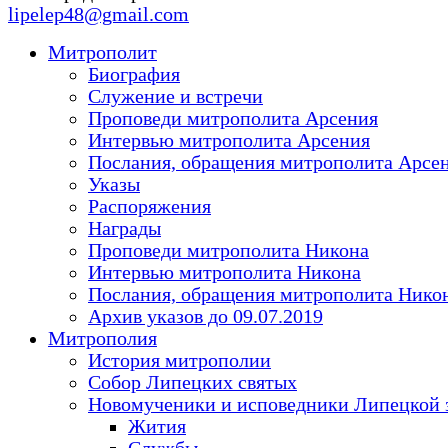
lipelep48@gmail.com
Митрополит
Биография
Служение и встречи
Проповеди митрополита Арсения
Интервью митрополита Арсения
Послания, обращения митрополита Арсе
Указы
Распоряжения
Награды
Проповеди митрополита Никона
Интервью митрополита Никона
Послания, обращения митрополита Нико
Архив указов до 09.07.2019
Митрополия
История митрополии
Собор Липецких святых
Новомученики и исповедники Липецкой 
Жития