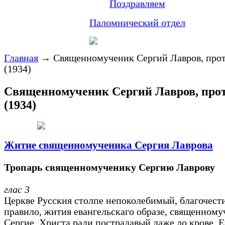
Поздравляем
Паломнический отдел
Главная
→
Священномученик Сергий Лавров, про
(1934)
Священномученик Сергий Лавров, про
(1934)
Житие священномученика Сергия Лаврова
Тропарь священномученику Сергию Лаврову
глас 3
Церкве Русския столпе непоколебимый, благочест
правило, жития евангельскаго образе, священному
Сергие, Христа ради пострадавый даже до крове, Е