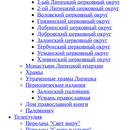
1-ый Липецкий церковный округ
2-ой Липецкий церковный округ
Воловский церковный округ
Грязинский церковный округ
Добринский церковный округ
Добровский церковный округ
Задонский церковный округ
Тербунский церковный округ
Усманский церковный округ
Хлевенский церковный округ
Монастыри Липецкой епархии
Храмы
Утраченные храмы Липецка
Периодические издания
Задонский паломник
Усмань православная
Дом православной книги
Паломнику
Телестудия
Передача "Свет миру"
Передача "Слово пастыря"