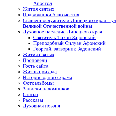
Апостол
Жития святых
Подвижники благочестия
Священнослужители Липецкого края – у
Великой Отечественной войны
Духовное наследие Липецкого края
Святитель Тихон Задонский
Преподобный Силуан Афонский
Георгий, затворник Задонский
Жития святых
Проповеди
Гость сайта
Жизнь прихода
История одного храма
Фотоальбомы
Записки паломников
Статьи
Рассказы
Духовная поэзия