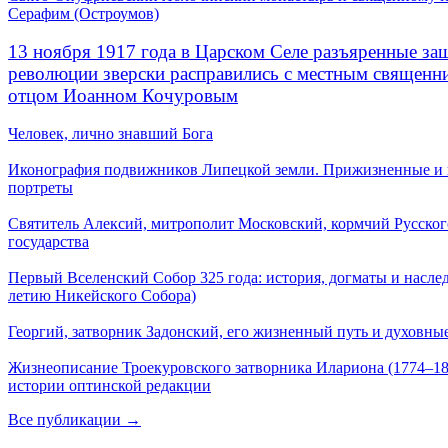
Серафим (Остроумов)
13 ноября 1917 года в Царском Селе разъяренные за
революции зверски расправились с местным священ
отцом Иоанном Кочуровым
Человек, лично знавший Бога
Иконография подвижников Липецкой земли. Прижизненные и
портреты
Святитель Алексий, митрополит Московский, кормчий Русског
государства
Первый Вселенский Собор 325 года: история, догматы и наслед
летию Никейского Собора)
Георгий, затворник Задонский, его жизненный путь и духовные
Жизнеописание Троекуровского затворника Илариона (1774–18
истории оптинской редакции
Все публикации →