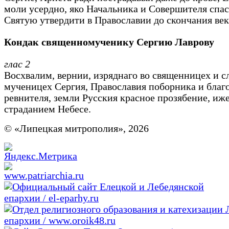
моли усердно, яко Начальника и Совершителя спас
Святую утвердити в Православии до скончания век
Кондак священномученику Сергию Лаврову
глас 2
Восхвалим, вернии, изряднаго во священницех и с
мученицех Сергия, Православия поборника и благ
ревнителя, земли Русския красное прозябение, иж
страданием Небесе.
© «Липецкая митрополия», 2026