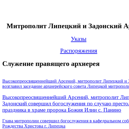
Митрополит Липецкий и Задонский А
Указы
Распоряжения
Служение правящего архиерея
Высокопреосвященнейший Арсений, митрополит Липецкий и 
возглавил заседание архиерейского совета Липецкой митропол
Высокопреосвященнейший Арсений, митрополит Лип
Задонский совершил богослужения по случаю престо
праздника в храме пророка Божия Илии с. Панино
Глава митрополии совершил богослужения в кафедральном соб
Рождества Христова г. Липецка