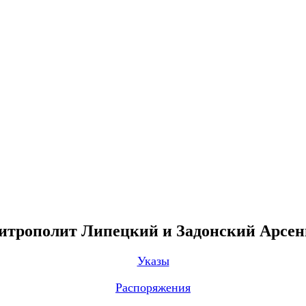
трополит Липецкий и Задонский Арсе
Указы
Распоряжения