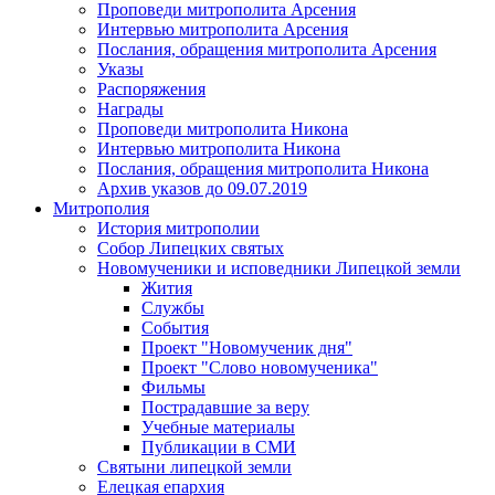
Проповеди митрополита Арсения
Интервью митрополита Арсения
Послания, обращения митрополита Арсения
Указы
Распоряжения
Награды
Проповеди митрополита Никона
Интервью митрополита Никона
Послания, обращения митрополита Никона
Архив указов до 09.07.2019
Митрополия
История митрополии
Собор Липецких святых
Новомученики и исповедники Липецкой земли
Жития
Службы
События
Проект "Новомученик дня"
Проект "Слово новомученика"
Фильмы
Пострадавшие за веру
Учебные материалы
Публикации в СМИ
Святыни липецкой земли
Елецкая епархия