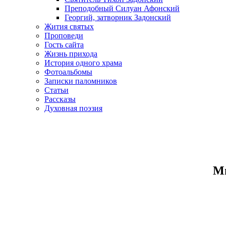
Преподобный Силуан Афонский
Георгий, затворник Задонский
Жития святых
Проповеди
Гость сайта
Жизнь прихода
История одного храма
Фотоальбомы
Записки паломников
Статьи
Рассказы
Духовная поэзия
Ми