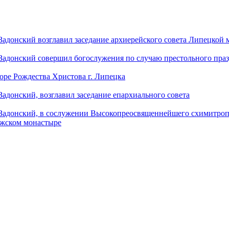
донский возглавил заседание архиерейского совета Липецкой
донский совершил богослужения по случаю престольного праз
оре Рождества Христова г. Липецка
донский, возглавил заседание епархиального совета
адонский, в сослужении Высокопреосвященнейшего схимитропо
ужском монастыре