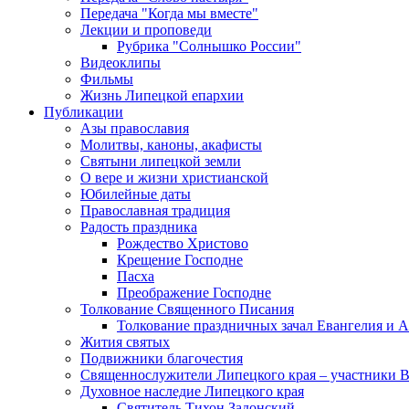
Передача "Когда мы вместе"
Лекции и проповеди
Рубрика "Солнышко России"
Видеоклипы
Фильмы
Жизнь Липецкой епархии
Публикации
Азы православия
Молитвы, каноны, акафисты
Святыни липецкой земли
О вере и жизни христианской
Юбилейные даты
Православная традиция
Радость праздника
Рождество Христово
Крещение Господне
Пасха
Преображение Господне
Толкование Священного Писания
Толкование праздничных зачал Евангелия и 
Жития святых
Подвижники благочестия
Священнослужители Липецкого края – участники 
Духовное наследие Липецкого края
Святитель Тихон Задонский