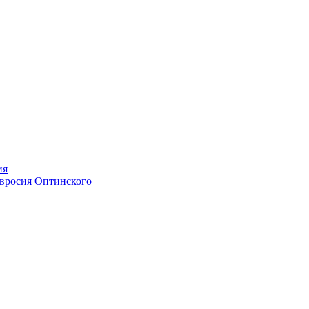
ия
мвросия Оптинского