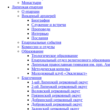
Монастыри
Липецкая епархия
О епархии
Викарный архиерей
Биография
Служение и встречи
Проповеди
Интервью
Послания
Епархиальные события
Комиссии и отделы
Образование
Теологическое образование
Епархиальный отдел религиозного образован
Липецкая православная гимназия им. прп. А
Методическая копилка
Молодежный клуб «Экклезиаст»
Благочиния
1-ый Липецкий церковный округ
2-ой Липецкий церковный округ
Воловский церковный округ
Грязинский церковный округ
Добринский церковный округ
Добровский церковный округ
Задонский церковный округ