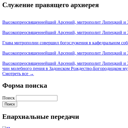
Служение правящего архиерея
Высокопреосвященнейший Арсений, митрополит Липецкий и За
Высокопреосвященнейший Арсений, митрополит Липецкий и За
Глава митрополии совершил богослужения в кафедральном соб
Высокопреосвященнейший Арсений, митрополит Липецкий и За
Высокопреосвященнейший Арсений, митрополит Липецкий и З
чин молебного пения в Задонском Рождество-Богородицком м
Смотреть все →
Форма поиска
Поиск
Епархиальные передачи