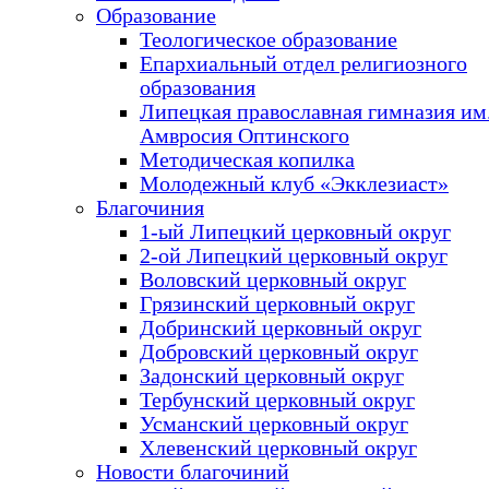
Образование
Теологическое образование
Епархиальный отдел религиозного
образования
Липецкая православная гимназия им.
Амвросия Оптинского
Методическая копилка
Молодежный клуб «Экклезиаст»
Благочиния
1-ый Липецкий церковный округ
2-ой Липецкий церковный округ
Воловский церковный округ
Грязинский церковный округ
Добринский церковный округ
Добровский церковный округ
Задонский церковный округ
Тербунский церковный округ
Усманский церковный округ
Хлевенский церковный округ
Новости благочиний