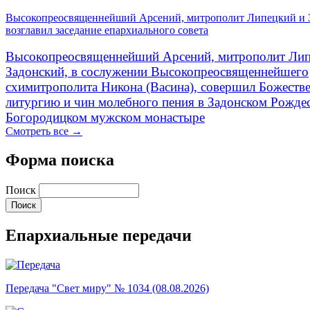
Высокопреосвященнейший Арсений, митрополит Липецкий и 
возглавил заседание епархиального совета
Высокопреосвященнейший Арсений, митрополит Лип
Задонский, в сослужении Высокопреосвященнейшего
схимитрополита Никона (Васина), совершил Божеств
литургию и чин молебного пения в Задонском Рожде
Богородицком мужском монастыре
Смотреть все →
Форма поиска
Поиск
Епархиальные передачи
Передача "Свет миру" № 1034 (08.08.2026)