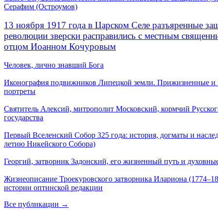
Серафим (Остроумов)
13 ноября 1917 года в Царском Селе разъяренные за
революции зверски расправились с местным священ
отцом Иоанном Кочуровым
Человек, лично знавший Бога
Иконография подвижников Липецкой земли. Прижизненные и
портреты
Святитель Алексий, митрополит Московский, кормчий Русског
государства
Первый Вселенский Собор 325 года: история, догматы и наслед
летию Никейского Собора)
Георгий, затворник Задонский, его жизненный путь и духовные
Жизнеописание Троекуровского затворника Илариона (1774–18
истории оптинской редакции
Все публикации →