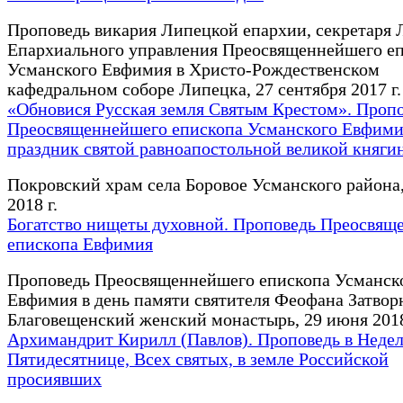
Проповедь викария Липецкой епархии, секретаря 
Епархиального управления Преосвященнейшего е
Усманского Евфимия в Христо-Рождественском
кафедральном соборе Липецка, 27 сентября 2017 г.
«Обновися Русская земля Святым Крестом». Проп
Преосвященнейшего епископа Усманского Евфими
праздник святой равноапостольной великой княги
Покровский храм села Боровое Усманского района
2018 г.
Богатство нищеты духовной. Проповедь Преосвящ
епископа Евфимия
Проповедь Преосвященнейшего епископа Усманск
Евфимия в день памяти святителя Феофана Затвор
Благовещенский женский монастырь, 29 июня 2018
Архимандрит Кирилл (Павлов). Проповедь в Неде
Пятидесятнице, Всех святых, в земле Российской
просиявших