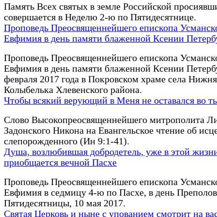
Память Всех святых в земле Российской просиявш
совершается в Неделю 2-ю по Пятидесятнице.
Проповедь Преосвященнейшего епископа Усманск
Евфимия в день памяти блаженной Ксении Петерб
Проповедь Преосвященнейшего епископа Усманск
Евфимия в день памяти блаженной Ксении Петерб
февраля 2017 года в Покровском храме села Нижня
Колыбелька Хлевенского района.
Чтобы всякий верующий в Меня не оставался во 
Слово Высокопреосвященнейшего митрополита Ли
Задонского Никона на Евангельское чтение об исц
слепорожденного (Ин 9:1-41).
Душа, возлюбившая добродетель, уже в этой жизн
приобщается вечной Пасхе
Проповедь Преосвященнейшего епископа Усманск
Евфимия в седмицу 4-ю по Пасхе, в день Преполо
Пятидесятницы, 10 мая 2017.
Святая Церковь и ныне с упованием смотрит на вас