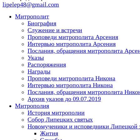
lipelep48@gmail.com
Митрополит
Биография
Служение и встречи
Проповеди митрополита Арсения
Интервью митрополита Арсения
Послания, обращения митрополита Арсе
Указы
Распоряжения
Награды
Проповеди митрополита Никона
Интервью митрополита Никона
Послания, обращения митрополита Нико
Архив указов до 09.07.2019
Митрополия
История митрополии
Собор Липецких святых
Новомученики и исповедники Липецкой 
Жития