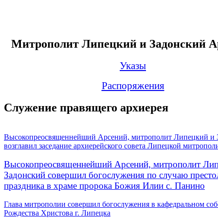
Митрополит Липецкий и Задонский А
Указы
Распоряжения
Служение правящего архиерея
Высокопреосвященнейший Арсений, митрополит Липецкий и 
возглавил заседание архиерейского совета Липецкой митропол
Высокопреосвященнейший Арсений, митрополит Лип
Задонский совершил богослужения по случаю престо
праздника в храме пророка Божия Илии с. Панино
Глава митрополии совершил богослужения в кафедральном соб
Рождества Христова г. Липецка