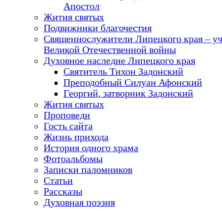
Апостол
Жития святых
Подвижники благочестия
Священнослужители Липецкого края – у
Великой Отечественной войны
Духовное наследие Липецкого края
Святитель Тихон Задонский
Преподобный Силуан Афонский
Георгий, затворник Задонский
Жития святых
Проповеди
Гость сайта
Жизнь прихода
История одного храма
Фотоальбомы
Записки паломников
Статьи
Рассказы
Духовная поэзия