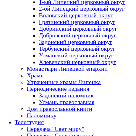
1-ый Липецкий церковный округ
2-ой Липецкий церковный округ
Воловский церковный округ
Грязинский церковный округ
Добринский церковный округ
Добровский церковный округ
Задонский церковный округ
Тербунский церковный округ
Усманский церковный округ
Хлевенский церковный округ
Монастыри Липецкой епархии
Храмы
Утраченные храмы Липецка
Периодические издания
Задонский паломник
Усмань православная
Дом православной книги
Паломнику
Телестудия
Передача "Свет миру"
Передача "Слово пастыря"