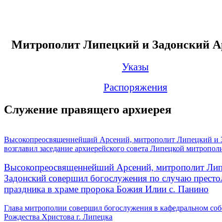
Митрополит Липецкий и Задонский А
Указы
Распоряжения
Служение правящего архиерея
Высокопреосвященнейший Арсений, митрополит Липецкий и 
возглавил заседание архиерейского совета Липецкой митропол
Высокопреосвященнейший Арсений, митрополит Лип
Задонский совершил богослужения по случаю престо
праздника в храме пророка Божия Илии с. Панино
Глава митрополии совершил богослужения в кафедральном соб
Рождества Христова г. Липецка