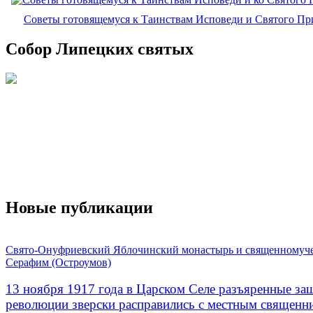
Советы готовящемуся к Таинствам Исповеди и Святого П
Собор Липецких святых
Новые публикации
Свято-Онуфриевский Яблочинский монастырь и священномуч
Серафим (Остроумов)
13 ноября 1917 года в Царском Селе разъяренные за
революции зверски расправились с местным священ