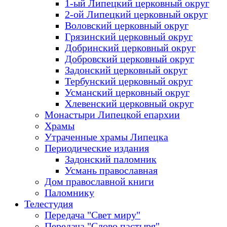
1-ый Липецкий церковный округ
2-ой Липецкий церковный округ
Воловский церковный округ
Грязинский церковный округ
Добринский церковный округ
Добровский церковный округ
Задонский церковный округ
Тербунский церковный округ
Усманский церковный округ
Хлевенский церковный округ
Монастыри Липецкой епархии
Храмы
Утраченные храмы Липецка
Периодические издания
Задонский паломник
Усмань православная
Дом православной книги
Паломнику
Телестудия
Передача "Свет миру"
Передача "Слово пастыря"