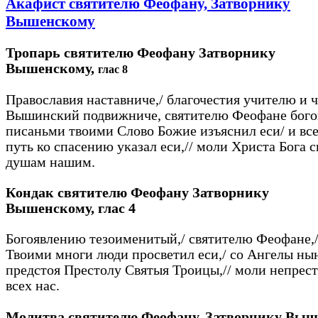
Акафист святителю Феофану, Затворнику
Вышенскому
Тропарь святителю Феофану Затворнику
Вышенскому,
глас 8
Православия наставниче,/ благочестия учителю и ч
Вышинский подвижниче, святителю Феофане бого
писаньми твоими Слово Божие изъяснил еси/ и вс
путь ко спасению указал еси,// моли Христа Бога 
душам нашим.
Кондак святителю Феофану Затворнику
Вышенскому,
глас 4
Богоявлению тезоименитый,/ святителю Феофане,
Твоими многи люди просветил еси,/ со Ангелы ны
предстоя Престолу Святыя Троицы,// моли непрест
всех нас.
Молитва святителю Феофану, Затворнику Вы