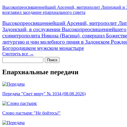
Высокопреосвященнейший Арсений, митрополит Липецкий и 
возглавил заседание епархиального совета
Высокопреосвященнейший Арсений, митрополит Лип
Задонский, в сослужении Высокопреосвященнейшего
схимитрополита Никона (Васина), совершил Божеств
литургию и чин молебного пения в Задонском Рожде
Богородицком мужском монастыре
Смотреть все →
Поиск
Форма поиска
Епархиальные передачи
Передача "Свет миру" № 1034 (08.08.2026)
Слово пастыря: "Не бойтесь!"