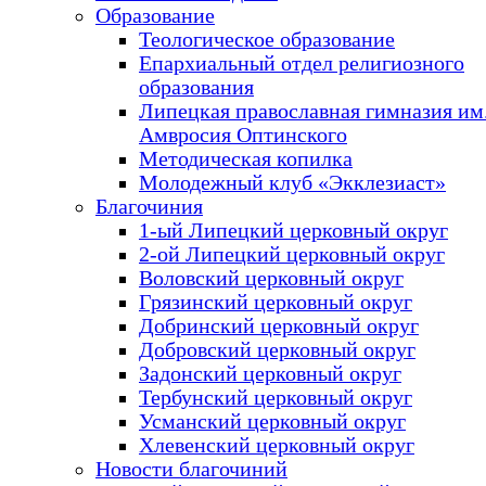
Образование
Теологическое образование
Епархиальный отдел религиозного
образования
Липецкая православная гимназия им.
Амвросия Оптинского
Методическая копилка
Молодежный клуб «Экклезиаст»
Благочиния
1-ый Липецкий церковный округ
2-ой Липецкий церковный округ
Воловский церковный округ
Грязинский церковный округ
Добринский церковный округ
Добровский церковный округ
Задонский церковный округ
Тербунский церковный округ
Усманский церковный округ
Хлевенский церковный округ
Новости благочиний