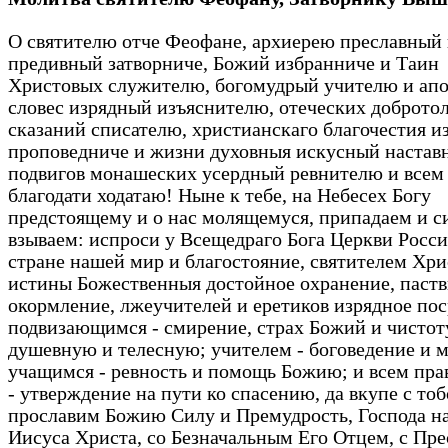
О святителю отче Феофане, архиерею преславный
предивный затворниче, Божий избранниче и Таин
Христовых служителю, богомудрый учителю и апо
словес изрядный изъяснителю, отеческих доброт
сказаний списателю, христианскаго благочестия 
проповедниче и жизни духовныя искусный настав
подвигов монашеских усердный ревнителю и всем
благодати ходатаю! Ныне к тебе, на Небесех Богу
предстоящему и о нас молящемуся, припадаем и с
взываем: испроси у Всещедраго Бога Церкви Росси
стране нашей мир и благостояние, святителем Хри
истины Божественныя достойное охранение, паств
окормление, лжеучителей и еретиков изрядное по
подвизающимся - смирение, страх Божий и чистот
душевную и телесную; учителем - боговедение и м
учащимся - ревность и помощь Божию; и всем пр
- утверждение на пути ко спасению, да вкупе с то
прославим Божию Силу и Премудрость, Господа н
Иисуса Христа, со Безначальным Его Отцем, с Пре