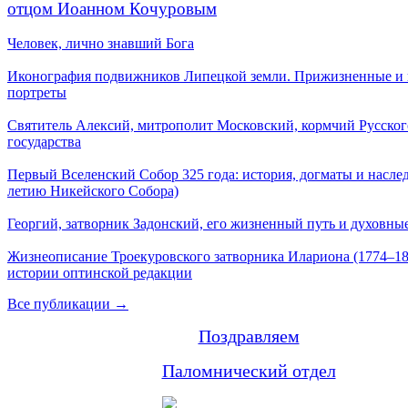
отцом Иоанном Кочуровым
Человек, лично знавший Бога
Иконография подвижников Липецкой земли. Прижизненные и
портреты
Святитель Алексий, митрополит Московский, кормчий Русског
государства
Первый Вселенский Собор 325 года: история, догматы и наслед
летию Никейского Собора)
Георгий, затворник Задонский, его жизненный путь и духовные
Жизнеописание Троекуровского затворника Илариона (1774–18
истории оптинской редакции
Все публикации →
Поздравляем
Паломнический отдел