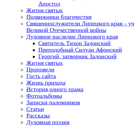
Апостол
Жития святых
Подвижники благочестия
Священнослужители Липецкого края – у
Великой Отечественной войны
Духовное наследие Липецкого края
Святитель Тихон Задонский
Преподобный Силуан Афонский
Георгий, затворник Задонский
Жития святых
Проповеди
Гость сайта
Жизнь прихода
История одного храма
Фотоальбомы
Записки паломников
Статьи
Рассказы
Духовная поэзия