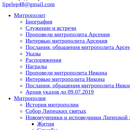
lipelep48@gmail.com
Митрополит
Биография
Служение и встречи
Проповеди митрополита Арсения
Интервью митрополита Арсения
Послания, обращения митрополита Арсе
Указы
Распоряжения
Награды
Проповеди митрополита Никона
Интервью митрополита Никона
Послания, обращения митрополита Нико
Архив указов до 09.07.2019
Митрополия
История митрополии
Собор Липецких святых
Новомученики и исповедники Липецкой 
Жития