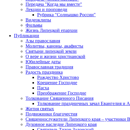
Передача "Когда мы вместе"
Лекции и проповеди
Рубрика "Солнышко России"
Видеоклипы
Фильмы
Жизнь Липецкой епархии
Публикации
Азы православия
Молитвы, каноны, акафисты
Святыни липецкой земли
О вере и жизни христианской
Юбилейные даты
Православная традиция
Радость праздника
Рождество Христово
Крещение Господне
Пасха
Преображение Господне
Толкование Священного Писания
Толкование праздничных зачал Евангелия и 
Жития святых
Подвижники благочестия
Священнослужители Липецкого края – участники 
Духовное наследие Липецкого края
Святитель Тихон Задонский