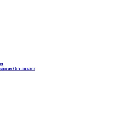
ия
мвросия Оптинского