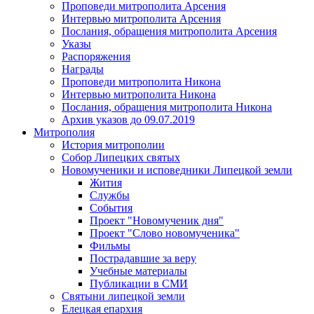
Проповеди митрополита Арсения
Интервью митрополита Арсения
Послания, обращения митрополита Арсения
Указы
Распоряжения
Награды
Проповеди митрополита Никона
Интервью митрополита Никона
Послания, обращения митрополита Никона
Архив указов до 09.07.2019
Митрополия
История митрополии
Собор Липецких святых
Новомученики и исповедники Липецкой земли
Жития
Службы
События
Проект "Новомученик дня"
Проект "Слово новомученика"
Фильмы
Пострадавшие за веру
Учебные материалы
Публикации в СМИ
Святыни липецкой земли
Елецкая епархия