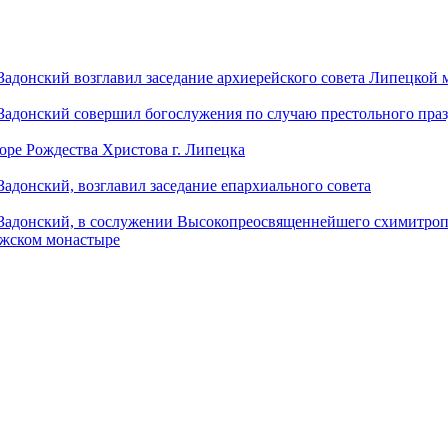
донский возглавил заседание архиерейского совета Липецкой
донский совершил богослужения по случаю престольного праз
оре Рождества Христова г. Липецка
донский, возглавил заседание епархиального совета
адонский, в сослужении Высокопреосвященнейшего схимитропо
ужском монастыре