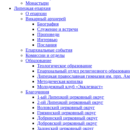
Монастыри
Липецкая епархия
О епархии
Викарный архиерей
Биография
Служение и встречи
Проповеди
Интервью
Послания
Епархиальные события
Комиссии и отделы
Образование
Теологическое образование
Епархиальный отдел религиозного образован
Липецкая православная гимназия им. прп. А
Методическая копилка
Молодежный клуб «Экклезиаст»
Благочиния
1-ый Липецкий церковный округ
2-ой Липецкий церковный округ
Воловский церковный округ
Грязинский церковный округ
Добринский церковный округ
Добровский церковный округ
Задонский церковный округ