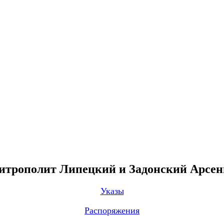
трополит Липецкий и Задонский Арсе
Указы
Распоряжения