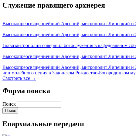
Служение правящего архиерея
Высокопреосвященнейший Арсений, митрополит Липецкий и За
Высокопреосвященнейший Арсений, митрополит Липецкий и За
Глава митрополии совершил богослужения в кафедральном соб
Высокопреосвященнейший Арсений, митрополит Липецкий и За
Высокопреосвященнейший Арсений, митрополит Липецкий и З
чин молебного пения в Задонском Рождество-Богородицком м
Смотреть все →
Форма поиска
Поиск
Епархиальные передачи