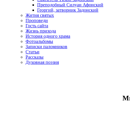
Преподобный Силуан Афонский
Георгий, затворник Задонский
Жития святых
Проповеди
Гость сайта
Жизнь прихода
История одного храма
Фотоальбомы
Записки паломников
Статьи
Рассказы
Духовная поэзия
Ми