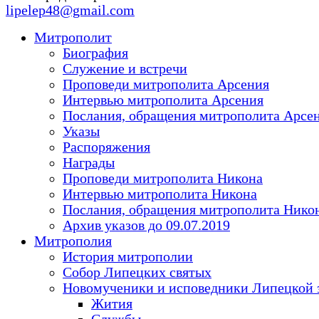
lipelep48@gmail.com
Митрополит
Биография
Служение и встречи
Проповеди митрополита Арсения
Интервью митрополита Арсения
Послания, обращения митрополита Арсе
Указы
Распоряжения
Награды
Проповеди митрополита Никона
Интервью митрополита Никона
Послания, обращения митрополита Нико
Архив указов до 09.07.2019
Митрополия
История митрополии
Собор Липецких святых
Новомученики и исповедники Липецкой 
Жития