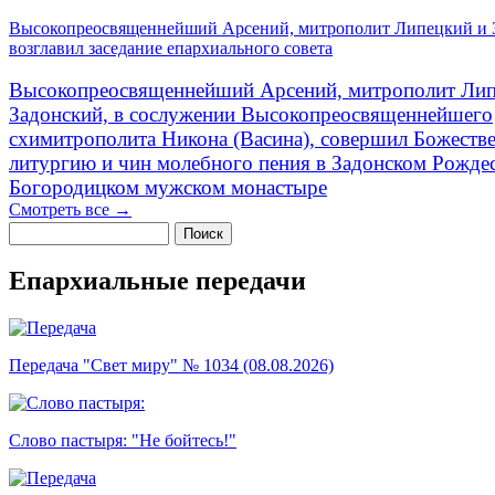
Высокопреосвященнейший Арсений, митрополит Липецкий и 
возглавил заседание епархиального совета
Высокопреосвященнейший Арсений, митрополит Лип
Задонский, в сослужении Высокопреосвященнейшего
схимитрополита Никона (Васина), совершил Божеств
литургию и чин молебного пения в Задонском Рожде
Богородицком мужском монастыре
Смотреть все →
Поиск
Форма поиска
Епархиальные передачи
Передача "Свет миру" № 1034 (08.08.2026)
Слово пастыря: "Не бойтесь!"