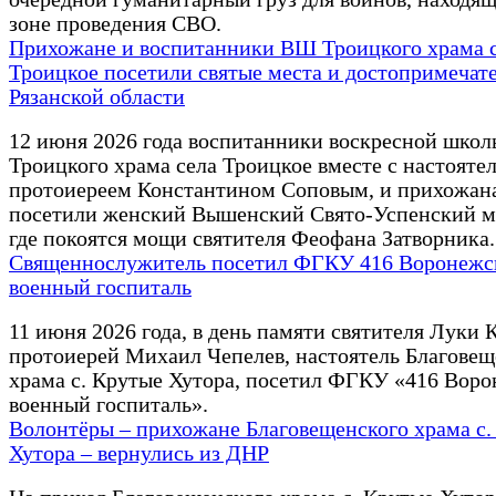
зоне проведения СВО.
Прихожане и воспитанники ВШ Троицкого храма с
Троицкое посетили святые места и достопримечат
Рязанской области
12 июня 2026 года воспитанники воскресной школ
Троицкого храма села Троицкое вместе с настояте
протоиереем Константином Соповым, и прихожан
посетили женский Вышенский Свято-Успенский м
где покоятся мощи святителя Феофана Затворника.
Священнослужитель посетил ФГКУ 416 Воронежс
военный госпиталь
11 июня 2026 года, в день памяти святителя Луки 
протоиерей Михаил Чепелев, настоятель Благовещ
храма с. Крутые Хутора, посетил ФГКУ «416 Вор
военный госпиталь».
Волонтёры – прихожане Благовещенского храма с.
Хутора – вернулись из ДНР