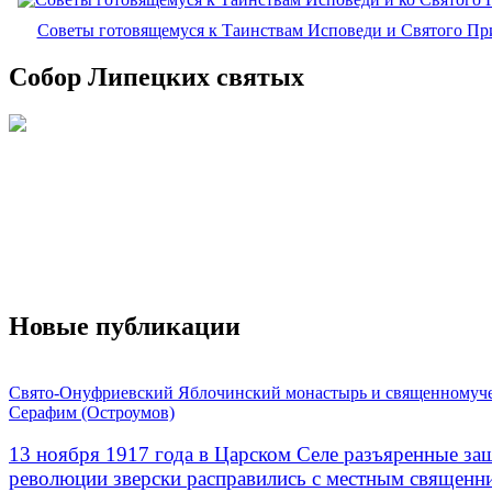
Советы готовящемуся к Таинствам Исповеди и Святого П
Собор Липецких святых
Новые публикации
Свято-Онуфриевский Яблочинский монастырь и священномуч
Серафим (Остроумов)
13 ноября 1917 года в Царском Селе разъяренные за
революции зверски расправились с местным священ