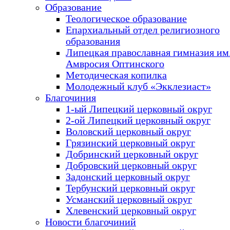
Образование
Теологическое образование
Епархиальный отдел религиозного
образования
Липецкая православная гимназия им.
Амвросия Оптинского
Методическая копилка
Молодежный клуб «Экклезиаст»
Благочиния
1-ый Липецкий церковный округ
2-ой Липецкий церковный округ
Воловский церковный округ
Грязинский церковный округ
Добринский церковный округ
Добровский церковный округ
Задонский церковный округ
Тербунский церковный округ
Усманский церковный округ
Хлевенский церковный округ
Новости благочиний