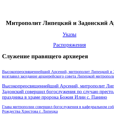
Митрополит Липецкий и Задонский А
Указы
Распоряжения
Служение правящего архиерея
Высокопреосвященнейший Арсений, митрополит Липецкий и 
возглавил заседание архиерейского совета Липецкой митропол
Высокопреосвященнейший Арсений, митрополит Лип
Задонский совершил богослужения по случаю престо
праздника в храме пророка Божия Илии с. Панино
Глава митрополии совершил богослужения в кафедральном соб
Рождества Христова г. Липецка