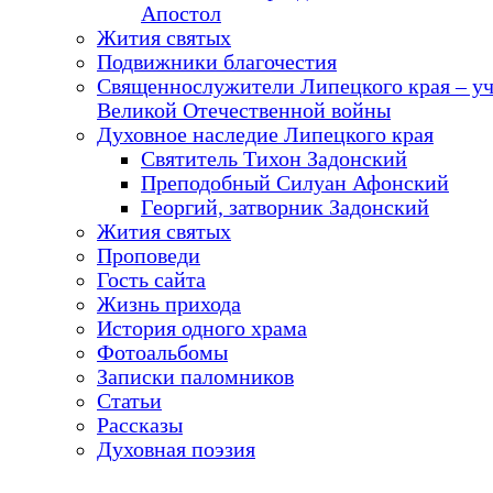
Апостол
Жития святых
Подвижники благочестия
Священнослужители Липецкого края – у
Великой Отечественной войны
Духовное наследие Липецкого края
Святитель Тихон Задонский
Преподобный Силуан Афонский
Георгий, затворник Задонский
Жития святых
Проповеди
Гость сайта
Жизнь прихода
История одного храма
Фотоальбомы
Записки паломников
Статьи
Рассказы
Духовная поэзия