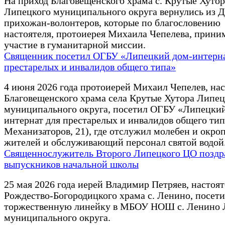
На приход Благовещенского храма с. Крутые Хутор
Липецкого муниципального округа вернулись из 
прихожан-волонтеров, которые по благословению
настоятеля, протоиерея Михаила Чепелева, прини
участие в гуманитарной миссии.
Священник посетил ОГБУ «Липецкий дом-интерна
престарелых и инвалидов общего типа»
4 июня 2026 года протоиерей Михаил Чепелев, нас
Благовещенского храма села Крутые Хутора Липец
муниципального округа, посетил ОГБУ «Липецки
интернат для престарелых и инвалидов общего типа
Механизаторов, 21), где отслужил молебен и окро
жителей и обслуживающий персонал святой водой
Священнослужитель Второго Липецкого ЦО поздр
выпускников начальной школы
25 мая 2026 года иерей Владимир Петряев, настоят
Рождество-Богородицкого храма с. Ленино, посет
торжественную линейку в МБОУ НОШ с. Ленино 
муниципального округа.