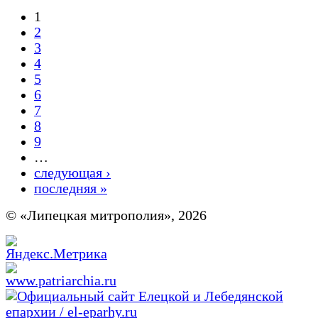
1
Страницы
2
3
4
5
6
7
8
9
…
следующая ›
последняя »
© «Липецкая митрополия», 2026