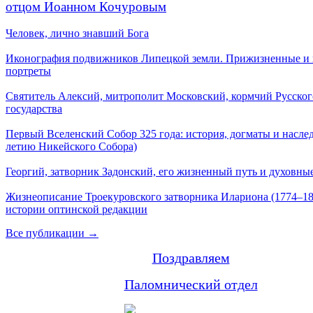
отцом Иоанном Кочуровым
Человек, лично знавший Бога
Иконография подвижников Липецкой земли. Прижизненные и
портреты
Святитель Алексий, митрополит Московский, кормчий Русског
государства
Первый Вселенский Собор 325 года: история, догматы и наслед
летию Никейского Собора)
Георгий, затворник Задонский, его жизненный путь и духовные
Жизнеописание Троекуровского затворника Илариона (1774–18
истории оптинской редакции
Все публикации →
Поздравляем
Паломнический отдел