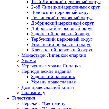
1-ый Липецкий церковный округ
2-ой Липецкий церковный округ
Воловский церковный округ
Грязинский церковный округ
Добринский церковный округ
Добровский церковный округ
Задонский церковный округ
Тербунский церковный округ
Усманский церковный округ
Хлевенский церковный округ
Монастыри Липецкой епархии
Храмы
Утраченные храмы Липецка
Периодические издания
Задонский паломник
Усмань православная
Дом православной книги
Паломнику
Телестудия
Передача "Свет миру"
Передача "Слово пастыря"