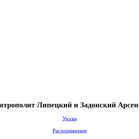
трополит Липецкий и Задонский Арсе
Указы
Распоряжения