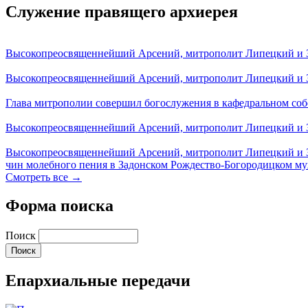
Служение правящего архиерея
Высокопреосвященнейший Арсений, митрополит Липецкий и За
Высокопреосвященнейший Арсений, митрополит Липецкий и За
Глава митрополии совершил богослужения в кафедральном соб
Высокопреосвященнейший Арсений, митрополит Липецкий и За
Высокопреосвященнейший Арсений, митрополит Липецкий и З
чин молебного пения в Задонском Рождество-Богородицком м
Смотреть все →
Форма поиска
Поиск
Епархиальные передачи