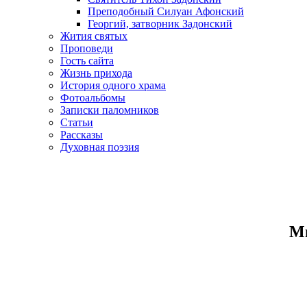
Преподобный Силуан Афонский
Георгий, затворник Задонский
Жития святых
Проповеди
Гость сайта
Жизнь прихода
История одного храма
Фотоальбомы
Записки паломников
Статьи
Рассказы
Духовная поэзия
Ми