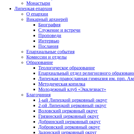
Монастыри
Липецкая епархия
О епархии
Викарный архиерей
Биография
Служение и встречи
Проповеди
Интервью
Послания
Епархиальные события
Комиссии и отделы
Образование
Теологическое образование
Епархиальный отдел религиозного образован
Липецкая православная гимназия им. прп. А
Методическая копилка
Молодежный клуб «Экклезиаст»
Благочиния
1-ый Липецкий церковный округ
2-ой Липецкий церковный округ
Воловский церковный округ
Грязинский церковный округ
Добринский церковный округ
Добровский церковный округ
Задонский церковный округ