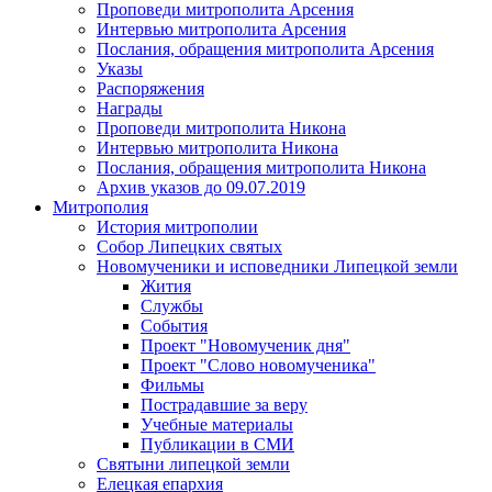
Проповеди митрополита Арсения
Интервью митрополита Арсения
Послания, обращения митрополита Арсения
Указы
Распоряжения
Награды
Проповеди митрополита Никона
Интервью митрополита Никона
Послания, обращения митрополита Никона
Архив указов до 09.07.2019
Митрополия
История митрополии
Собор Липецких святых
Новомученики и исповедники Липецкой земли
Жития
Службы
События
Проект "Новомученик дня"
Проект "Слово новомученика"
Фильмы
Пострадавшие за веру
Учебные материалы
Публикации в СМИ
Святыни липецкой земли
Елецкая епархия