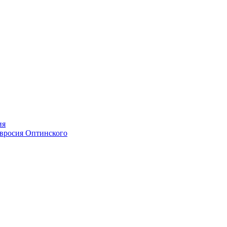
ия
мвросия Оптинского