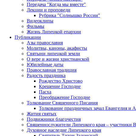
Передача "Когда мы вместе"
Лекции и проповеди
Рубрика "Солнышко России"
Видеоклипы
Фильмы
Жизнь Липецкой епархии
Публикации
Азы православия
Молитвы, каноны, акафисты
Святыни липецкой земли
О вере и жизни христианской
Юбилейные даты
Православная традиция
Радость праздника
Рождество Христово
Крещение Господне
Пасха
Преображение Господне
Толкование Священного Писания
Толкование праздничных зачал Евангелия и 
Жития святых
Подвижники благочестия
Священнослужители Липецкого края – участники 
Духовное наследие Липецкого края
Святитель Тихон Задонский