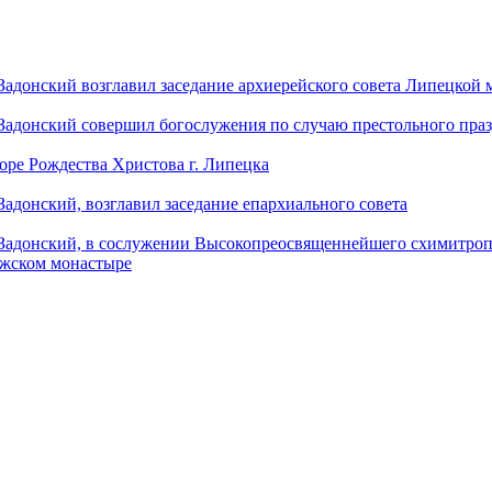
донский возглавил заседание архиерейского совета Липецкой
донский совершил богослужения по случаю престольного праз
оре Рождества Христова г. Липецка
донский, возглавил заседание епархиального совета
адонский, в сослужении Высокопреосвященнейшего схимитропо
ужском монастыре