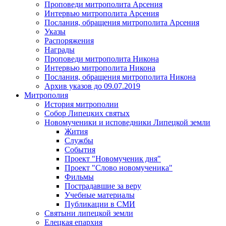
Проповеди митрополита Арсения
Интервью митрополита Арсения
Послания, обращения митрополита Арсения
Указы
Распоряжения
Награды
Проповеди митрополита Никона
Интервью митрополита Никона
Послания, обращения митрополита Никона
Архив указов до 09.07.2019
Митрополия
История митрополии
Собор Липецких святых
Новомученики и исповедники Липецкой земли
Жития
Службы
События
Проект "Новомученик дня"
Проект "Слово новомученика"
Фильмы
Пострадавшие за веру
Учебные материалы
Публикации в СМИ
Святыни липецкой земли
Елецкая епархия