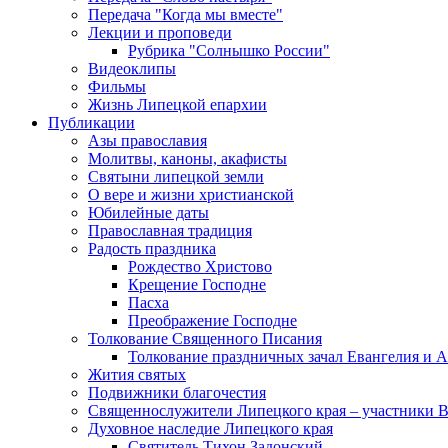
Передача "Когда мы вместе"
Лекции и проповеди
Рубрика "Солнышко России"
Видеоклипы
Фильмы
Жизнь Липецкой епархии
Публикации
Азы православия
Молитвы, каноны, акафисты
Святыни липецкой земли
О вере и жизни христианской
Юбилейные даты
Православная традиция
Радость праздника
Рождество Христово
Крещение Господне
Пасха
Преображение Господне
Толкование Священного Писания
Толкование праздничных зачал Евангелия и 
Жития святых
Подвижники благочестия
Священнослужители Липецкого края – участники 
Духовное наследие Липецкого края
Святитель Тихон Задонский