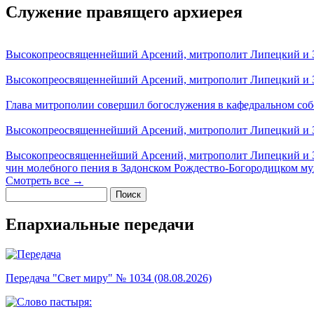
Служение правящего архиерея
Высокопреосвященнейший Арсений, митрополит Липецкий и За
Высокопреосвященнейший Арсений, митрополит Липецкий и За
Глава митрополии совершил богослужения в кафедральном соб
Высокопреосвященнейший Арсений, митрополит Липецкий и За
Высокопреосвященнейший Арсений, митрополит Липецкий и З
чин молебного пения в Задонском Рождество-Богородицком м
Смотреть все →
Поиск
Форма поиска
Епархиальные передачи
Передача "Свет миру" № 1034 (08.08.2026)