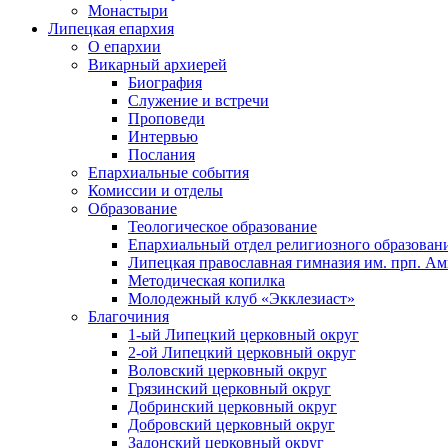
Монастыри
Липецкая епархия
О епархии
Викарный архиерей
Биография
Служение и встречи
Проповеди
Интервью
Послания
Епархиальные события
Комиссии и отделы
Образование
Теологическое образование
Епархиальный отдел религиозного образован
Липецкая православная гимназия им. прп. А
Методическая копилка
Молодежный клуб «Экклезиаст»
Благочиния
1-ый Липецкий церковный округ
2-ой Липецкий церковный округ
Воловский церковный округ
Грязинский церковный округ
Добринский церковный округ
Добровский церковный округ
Задонский церковный округ