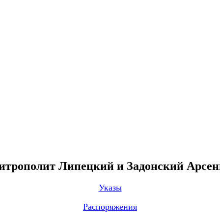
трополит Липецкий и Задонский Арсе
Указы
Распоряжения