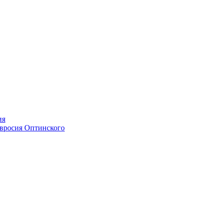
ия
мвросия Оптинского