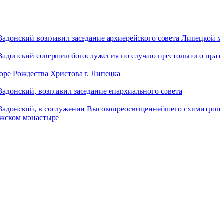
донский возглавил заседание архиерейского совета Липецкой
донский совершил богослужения по случаю престольного праз
оре Рождества Христова г. Липецка
донский, возглавил заседание епархиального совета
адонский, в сослужении Высокопреосвященнейшего схимитропо
ужском монастыре