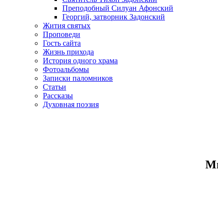
Преподобный Силуан Афонский
Георгий, затворник Задонский
Жития святых
Проповеди
Гость сайта
Жизнь прихода
История одного храма
Фотоальбомы
Записки паломников
Статьи
Рассказы
Духовная поэзия
Ми