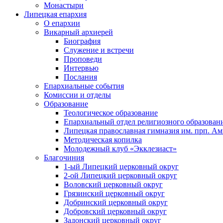
Монастыри
Липецкая епархия
О епархии
Викарный архиерей
Биография
Служение и встречи
Проповеди
Интервью
Послания
Епархиальные события
Комиссии и отделы
Образование
Теологическое образование
Епархиальный отдел религиозного образован
Липецкая православная гимназия им. прп. А
Методическая копилка
Молодежный клуб «Экклезиаст»
Благочиния
1-ый Липецкий церковный округ
2-ой Липецкий церковный округ
Воловский церковный округ
Грязинский церковный округ
Добринский церковный округ
Добровский церковный округ
Задонский церковный округ