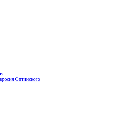
ия
мвросия Оптинского