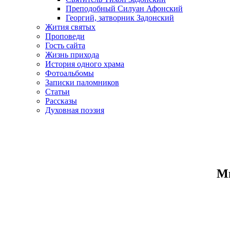
Преподобный Силуан Афонский
Георгий, затворник Задонский
Жития святых
Проповеди
Гость сайта
Жизнь прихода
История одного храма
Фотоальбомы
Записки паломников
Статьи
Рассказы
Духовная поэзия
Ми