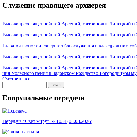
Служение правящего архиерея
Высокопреосвященнейший Арсений, митрополит Липецкий и За
Высокопреосвященнейший Арсений, митрополит Липецкий и За
Глава митрополии совершил богослужения в кафедральном соб
Высокопреосвященнейший Арсений, митрополит Липецкий и За
Высокопреосвященнейший Арсений, митрополит Липецкий и З
чин молебного пения в Задонском Рождество-Богородицком м
Смотреть все →
Поиск
Форма поиска
Епархиальные передачи
Передача "Свет миру" № 1034 (08.08.2026)