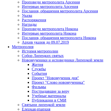
Проповеди митрополита Арсения
Интервью митрополита Арсения
Послания, обращения митрополита Арсения
Указы
Распоряжения
Награды
Проповеди митрополита Никона
Интервью митрополита Никона
Послания, обращения митрополита Никона
Архив указов до 09.07.2019
Митрополия
История митрополии
Собор Липецких святых
Новомученики и исповедники Липецкой земли
Жития
Службы
События
Проект "Новомученик дня"
Проект "Слово новомученика"
Фильмы
Пострадавшие за веру
Учебные материалы
Публикации в СМИ
Святыни липецкой земли
Елецкая епархия