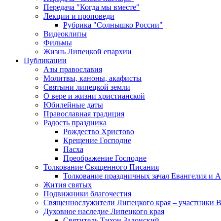
Передача "Когда мы вместе"
Лекции и проповеди
Рубрика "Солнышко России"
Видеоклипы
Фильмы
Жизнь Липецкой епархии
Публикации
Азы православия
Молитвы, каноны, акафисты
Святыни липецкой земли
О вере и жизни христианской
Юбилейные даты
Православная традиция
Радость праздника
Рождество Христово
Крещение Господне
Пасха
Преображение Господне
Толкование Священного Писания
Толкование праздничных зачал Евангелия и 
Жития святых
Подвижники благочестия
Священнослужители Липецкого края – участники 
Духовное наследие Липецкого края
Святитель Тихон Задонский