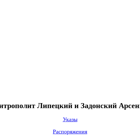
трополит Липецкий и Задонский Арсе
Указы
Распоряжения