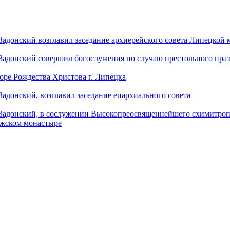
донский возглавил заседание архиерейского совета Липецкой
донский совершил богослужения по случаю престольного праз
оре Рождества Христова г. Липецка
донский, возглавил заседание епархиального совета
адонский, в сослужении Высокопреосвященнейшего схимитропо
ужском монастыре