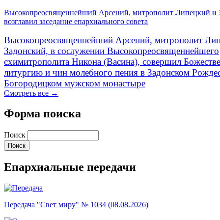
Высокопреосвященнейший Арсений, митрополит Липецкий и 
возглавил заседание епархиального совета
Высокопреосвященнейший Арсений, митрополит Лип
Задонский, в сослужении Высокопреосвященнейшего
схимитрополита Никона (Васина), совершил Божеств
литургию и чин молебного пения в Задонском Рожде
Богородицком мужском монастыре
Смотреть все →
Форма поиска
Поиск
Епархиальные передачи
Передача "Свет миру" № 1034 (08.08.2026)