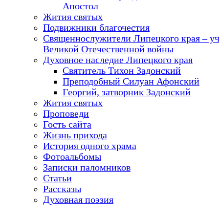
Апостол
Жития святых
Подвижники благочестия
Священнослужители Липецкого края – у
Великой Отечественной войны
Духовное наследие Липецкого края
Святитель Тихон Задонский
Преподобный Силуан Афонский
Георгий, затворник Задонский
Жития святых
Проповеди
Гость сайта
Жизнь прихода
История одного храма
Фотоальбомы
Записки паломников
Статьи
Рассказы
Духовная поэзия