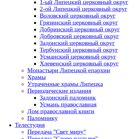
1-ый Липецкий церковный округ
2-ой Липецкий церковный округ
Воловский церковный округ
Грязинский церковный округ
Добринский церковный округ
Добровский церковный округ
Задонский церковный округ
Тербунский церковный округ
Усманский церковный округ
Хлевенский церковный округ
Монастыри Липецкой епархии
Храмы
Утраченные храмы Липецка
Периодические издания
Задонский паломник
Усмань православная
Дом православной книги
Паломнику
Телестудия
Передача "Свет миру"
Передача "Слово пастыря"