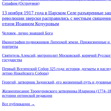
Серафим (Остроумов)
13 ноября 1917 года в Царском Селе разъяренные за
революции зверски расправились с местным священ
отцом Иоанном Кочуровым
Человек, лично знавший Бога
Иконография подвижников Липецкой земли. Прижизненные и
портреты
Святитель Алексий, митрополит Московский, кормчий Русског
государства
Первый Вселенский Собор 325 года: история, догматы и наслед
летию Никейского Собора)
Георгий, затворник Задонский, его жизненный путь и духовные
Жизнеописание Троекуровского затворника Илариона (1774–18
истории оптинской редакции
Все публикации →