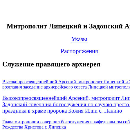
Митрополит Липецкий и Задонский А
Указы
Распоряжения
Служение правящего архиерея
Высокопреосвященнейший Арсений, митрополит Липецкий и 
возглавил заседание архиерейского совета Липецкой митропол
Высокопреосвященнейший Арсений, митрополит Лип
Задонский совершил богослужения по случаю престо
праздника в храме пророка Божия Илии с. Панино
Глава митрополии совершил богослужения в кафедральном соб
Рождества Христова г. Липецка