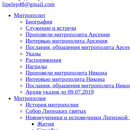
lipelep48@gmail.com
Митрополит
Биография
Служение и встречи
Проповеди митрополита Арсения
Интервью митрополита Арсения
Послания, обращения митрополита Арсе
Указы
Распоряжения
Награды
Проповеди митрополита Никона
Интервью митрополита Никона
Послания, обращения митрополита Нико
Архив указов до 09.07.2019
Митрополия
История митрополии
Собор Липецких святых
Новомученики и исповедники Липецкой 
Жития