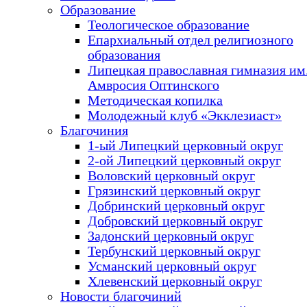
Образование
Теологическое образование
Епархиальный отдел религиозного
образования
Липецкая православная гимназия им.
Амвросия Оптинского
Методическая копилка
Молодежный клуб «Экклезиаст»
Благочиния
1-ый Липецкий церковный округ
2-ой Липецкий церковный округ
Воловский церковный округ
Грязинский церковный округ
Добринский церковный округ
Добровский церковный округ
Задонский церковный округ
Тербунский церковный округ
Усманский церковный округ
Хлевенский церковный округ
Новости благочиний