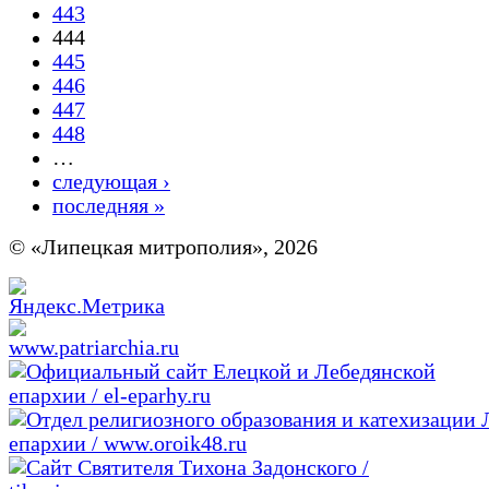
443
444
445
446
447
448
…
следующая ›
последняя »
© «Липецкая митрополия», 2026