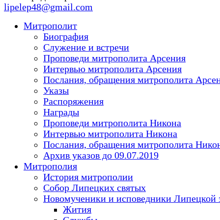
lipelep48@gmail.com
Митрополит
Биография
Служение и встречи
Проповеди митрополита Арсения
Интервью митрополита Арсения
Послания, обращения митрополита Арсе
Указы
Распоряжения
Награды
Проповеди митрополита Никона
Интервью митрополита Никона
Послания, обращения митрополита Нико
Архив указов до 09.07.2019
Митрополия
История митрополии
Собор Липецких святых
Новомученики и исповедники Липецкой 
Жития