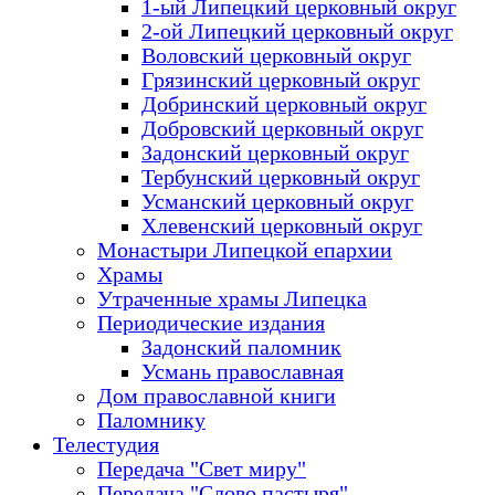
1-ый Липецкий церковный округ
2-ой Липецкий церковный округ
Воловский церковный округ
Грязинский церковный округ
Добринский церковный округ
Добровский церковный округ
Задонский церковный округ
Тербунский церковный округ
Усманский церковный округ
Хлевенский церковный округ
Монастыри Липецкой епархии
Храмы
Утраченные храмы Липецка
Периодические издания
Задонский паломник
Усмань православная
Дом православной книги
Паломнику
Телестудия
Передача "Свет миру"
Передача "Слово пастыря"