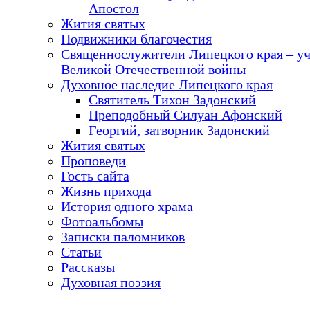
Апостол
Жития святых
Подвижники благочестия
Священнослужители Липецкого края – у
Великой Отечественной войны
Духовное наследие Липецкого края
Святитель Тихон Задонский
Преподобный Силуан Афонский
Георгий, затворник Задонский
Жития святых
Проповеди
Гость сайта
Жизнь прихода
История одного храма
Фотоальбомы
Записки паломников
Статьи
Рассказы
Духовная поэзия