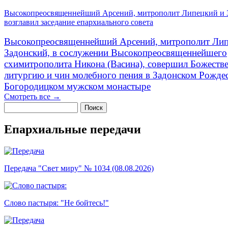
Высокопреосвященнейший Арсений, митрополит Липецкий и 
возглавил заседание епархиального совета
Высокопреосвященнейший Арсений, митрополит Лип
Задонский, в сослужении Высокопреосвященнейшего
схимитрополита Никона (Васина), совершил Божеств
литургию и чин молебного пения в Задонском Рожде
Богородицком мужском монастыре
Смотреть все →
Поиск
Форма поиска
Епархиальные передачи
Передача "Свет миру" № 1034 (08.08.2026)
Слово пастыря: "Не бойтесь!"