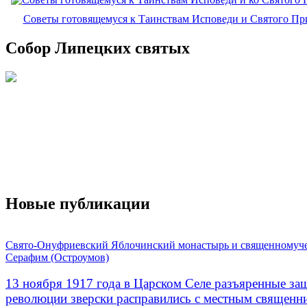
Советы готовящемуся к Таинствам Исповеди и Святого П
Собор Липецких святых
Новые публикации
Свято-Онуфриевский Яблочинский монастырь и священномуч
Серафим (Остроумов)
13 ноября 1917 года в Царском Селе разъяренные за
революции зверски расправились с местным священ