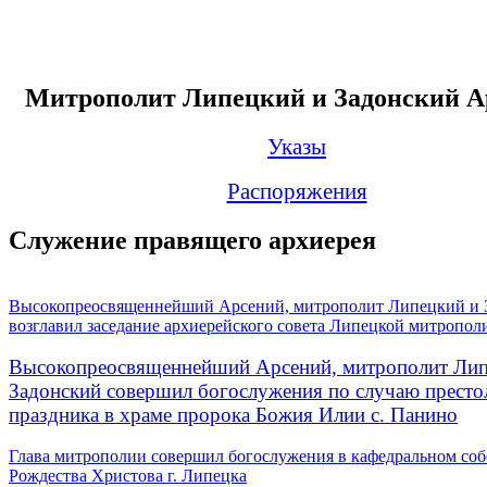
Митрополит Липецкий и Задонский А
Указы
Распоряжения
Служение правящего архиерея
Высокопреосвященнейший Арсений, митрополит Липецкий и 
возглавил заседание архиерейского совета Липецкой митропол
Высокопреосвященнейший Арсений, митрополит Лип
Задонский совершил богослужения по случаю престо
праздника в храме пророка Божия Илии с. Панино
Глава митрополии совершил богослужения в кафедральном соб
Рождества Христова г. Липецка