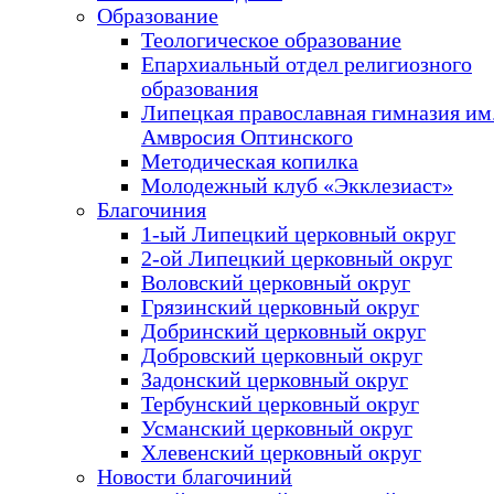
Образование
Теологическое образование
Епархиальный отдел религиозного
образования
Липецкая православная гимназия им.
Амвросия Оптинского
Методическая копилка
Молодежный клуб «Экклезиаст»
Благочиния
1-ый Липецкий церковный округ
2-ой Липецкий церковный округ
Воловский церковный округ
Грязинский церковный округ
Добринский церковный округ
Добровский церковный округ
Задонский церковный округ
Тербунский церковный округ
Усманский церковный округ
Хлевенский церковный округ
Новости благочиний