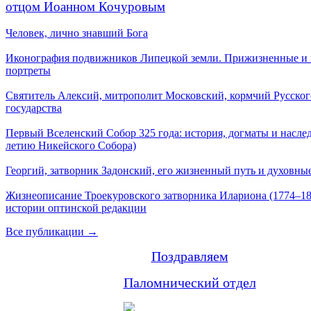
отцом Иоанном Кочуровым
Человек, лично знавший Бога
Иконография подвижников Липецкой земли. Прижизненные и
портреты
Святитель Алексий, митрополит Московский, кормчий Русског
государства
Первый Вселенский Собор 325 года: история, догматы и наслед
летию Никейского Собора)
Георгий, затворник Задонский, его жизненный путь и духовные
Жизнеописание Троекуровского затворника Илариона (1774–18
истории оптинской редакции
Все публикации →
Поздравляем
Паломнический отдел