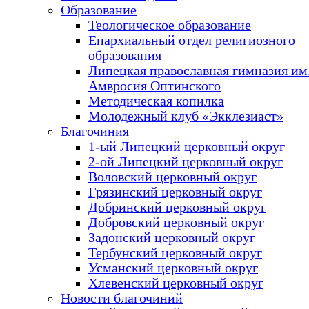
Образование
Теологическое образование
Епархиальный отдел религиозного
образования
Липецкая православная гимназия им.
Амвросия Оптинского
Методическая копилка
Молодежный клуб «Экклезиаст»
Благочиния
1-ый Липецкий церковный округ
2-ой Липецкий церковный округ
Воловский церковный округ
Грязинский церковный округ
Добринский церковный округ
Добровский церковный округ
Задонский церковный округ
Тербунский церковный округ
Усманский церковный округ
Хлевенский церковный округ
Новости благочиний