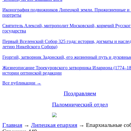
Иконография подвижников Липецкой земли. Прижизненные и
портреты
Святитель Алексий, митрополит Московский, кормчий Русског
государства
Первый Вселенский Собор 325 года: история, догматы и наслед
летию Никейского Собора)
Георгий, затворник Задонский, его жизненный путь и духовные
Жизнеописание Троекуровского затворника Илариона (1774–18
истории оптинской редакции
Все публикации →
Поздравляем
Паломнический отдел
Главная
→
Липецкая епархия
→
Епархиальные соб