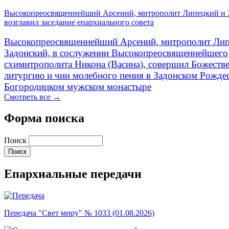
Высокопреосвященнейший Арсений, митрополит Липецкий и 
возглавил заседание епархиального совета
Высокопреосвященнейший Арсений, митрополит Лип
Задонский, в сослужении Высокопреосвященнейшего
схимитрополита Никона (Васина), совершил Божеств
литургию и чин молебного пения в Задонском Рожде
Богородицком мужском монастыре
Смотреть все →
Форма поиска
Поиск
Епархиальные передачи
Передача "Свет миру" № 1033 (01.08.2026)