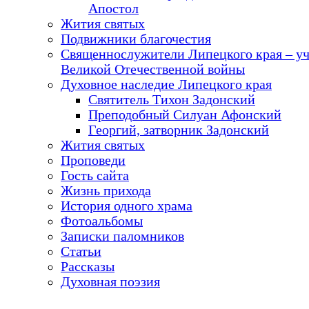
Апостол
Жития святых
Подвижники благочестия
Священнослужители Липецкого края – у
Великой Отечественной войны
Духовное наследие Липецкого края
Святитель Тихон Задонский
Преподобный Силуан Афонский
Георгий, затворник Задонский
Жития святых
Проповеди
Гость сайта
Жизнь прихода
История одного храма
Фотоальбомы
Записки паломников
Статьи
Рассказы
Духовная поэзия