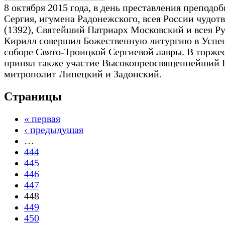
8 октября 2015 года, в день преставления преподо
Сергия, игумена Радонежского, всея России чудот
(1392), Святейший Патриарх Московский и всея Р
Кирилл совершил Божественную литургию в Успе
соборе Свято-Троицкой Сергиевой лавры. В торже
принял также участие Высокопреосвященнейший 
митрополит Липецкий и Задонский.
Страницы
« первая
‹ предыдущая
…
444
445
446
447
448
449
450