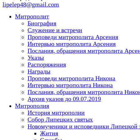
lipelep48@gmail.com
Митрополит
Биография
Служение и встречи
Проповеди митрополита Арсения
Интервью митрополита Арсения
Послания, обращения митрополита Арсе
Указы
Распоряжения
Награды
Проповеди митрополита Никона
Интервью митрополита Никона
Послания, обращения митрополита Нико
Архив указов до 09.07.2019
Митрополия
История митрополии
Собор Липецких святых
Новомученики и исповедники Липецкой 
Жития