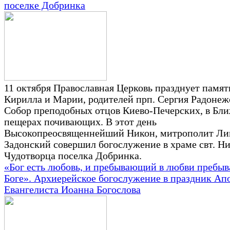
поселке Добринка
11 октября Православная Церковь празднует памят
Кирилла и Марии, родителей прп. Сергия Радонеж
Собор преподобных отцов Киево-Печерских, в Бл
пещерах почивающих. В этот день
Высокопреосвященнейший Никон, митрополит Ли
Задонский совершил богослужение в храме свт. Н
Чудотворца поселка Добринка.
«Бог есть любовь, и пребывающий в любви пребыв
Боге». Архиерейское богослужение в праздник Ап
Евангелиста Иоанна Богослова