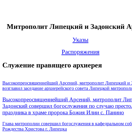
Митрополит Липецкий и Задонский А
Указы
Распоряжения
Служение правящего архиерея
Высокопреосвященнейший Арсений, митрополит Липецкий и 
возглавил заседание архиерейского совета Липецкой митропол
Высокопреосвященнейший Арсений, митрополит Лип
Задонский совершил богослужения по случаю престо
праздника в храме пророка Божия Илии с. Панино
Глава митрополии совершил богослужения в кафедральном соб
Рождества Христова г. Липецка