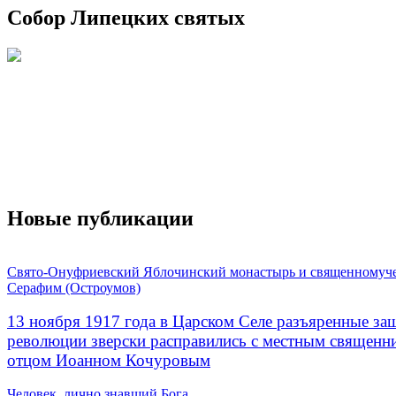
Собор Липецких святых
Новые публикации
Свято-Онуфриевский Яблочинский монастырь и священномуч
Серафим (Остроумов)
13 ноября 1917 года в Царском Селе разъяренные за
революции зверски расправились с местным священ
отцом Иоанном Кочуровым
Человек, лично знавший Бога