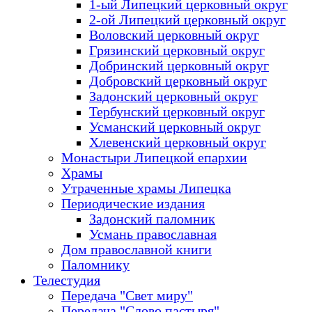
1-ый Липецкий церковный округ
2-ой Липецкий церковный округ
Воловский церковный округ
Грязинский церковный округ
Добринский церковный округ
Добровский церковный округ
Задонский церковный округ
Тербунский церковный округ
Усманский церковный округ
Хлевенский церковный округ
Монастыри Липецкой епархии
Храмы
Утраченные храмы Липецка
Периодические издания
Задонский паломник
Усмань православная
Дом православной книги
Паломнику
Телестудия
Передача "Свет миру"
Передача "Слово пастыря"