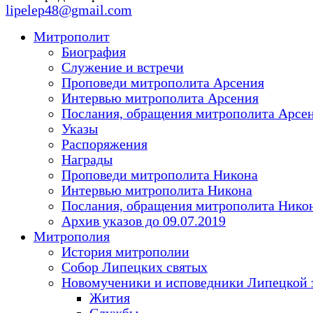
lipelep48@gmail.com
Митрополит
Биография
Служение и встречи
Проповеди митрополита Арсения
Интервью митрополита Арсения
Послания, обращения митрополита Арсе
Указы
Распоряжения
Награды
Проповеди митрополита Никона
Интервью митрополита Никона
Послания, обращения митрополита Нико
Архив указов до 09.07.2019
Митрополия
История митрополии
Собор Липецких святых
Новомученики и исповедники Липецкой 
Жития