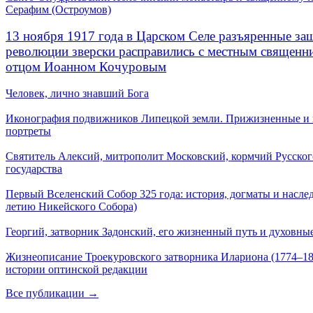
Серафим (Остроумов)
13 ноября 1917 года в Царском Селе разъяренные за
революции зверски расправились с местным священ
отцом Иоанном Кочуровым
Человек, лично знавший Бога
Иконография подвижников Липецкой земли. Прижизненные и
портреты
Святитель Алексий, митрополит Московский, кормчий Русског
государства
Первый Вселенский Собор 325 года: история, догматы и наслед
летию Никейского Собора)
Георгий, затворник Задонский, его жизненный путь и духовные
Жизнеописание Троекуровского затворника Илариона (1774–18
истории оптинской редакции
Все публикации →