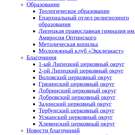
Образование
Теологическое образование
Епархиальный отдел религиозного
образования
Липецкая православная гимназия им.
Амвросия Оптинского
Методическая копилка
Молодежный клуб «Экклезиаст»
Благочиния
1-ый Липецкий церковный округ
2-ой Липецкий церковный округ
Воловский церковный округ
Грязинский церковный округ
Добринский церковный округ
Добровский церковный округ
Задонский церковный округ
Тербунский церковный округ
Усманский церковный округ
Хлевенский церковный округ
Новости благочиний