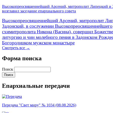
Высокопреосвященнейший Арсений, митрополит Липецкий и 
возглавил заседание епархиального совета
Высокопреосвященнейший Арсений, митрополит Лип
Задонский, в сослужении Высокопреосвященнейшего
схимитрополита Никона (Васина), совершил Божеств
литургию и чин молебного пения в Задонском Рожде
Богородицком мужском монастыре
Смотреть все →
Форма поиска
Поиск
Епархиальные передачи
Передача "Свет миру" № 1034 (08.08.2026)