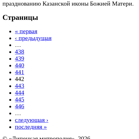
празднованию Казанской иконы Божией Матери.
Страницы
« первая
‹ предыдущая
…
438
439
440
441
442
443
444
445
446
…
следующая ›
последняя »
© «Липецкая митрополия», 2026