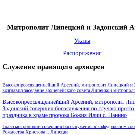
Митрополит Липецкий и Задонский А
Указы
Распоряжения
Служение правящего архиерея
Высокопреосвященнейший Арсений, митрополит Липецкий и 
возглавил заседание архиерейского совета Липецкой митропол
Высокопреосвященнейший Арсений, митрополит Лип
Задонский совершил богослужения по случаю престо
праздника в храме пророка Божия Илии с. Панино
Глава митрополии совершил богослужения в кафедральном соб
Рождества Христова г. Липецка