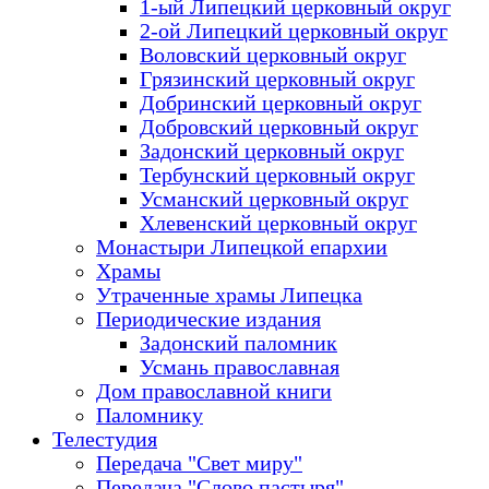
1-ый Липецкий церковный округ
2-ой Липецкий церковный округ
Воловский церковный округ
Грязинский церковный округ
Добринский церковный округ
Добровский церковный округ
Задонский церковный округ
Тербунский церковный округ
Усманский церковный округ
Хлевенский церковный округ
Монастыри Липецкой епархии
Храмы
Утраченные храмы Липецка
Периодические издания
Задонский паломник
Усмань православная
Дом православной книги
Паломнику
Телестудия
Передача "Свет миру"
Передача "Слово пастыря"