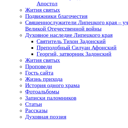
Апостол
Жития святых
Подвижники благочестия
Священнослужители Липецкого края – у
Великой Отечественной войны
Духовное наследие Липецкого края
Святитель Тихон Задонский
Преподобный Силуан Афонский
Георгий, затворник Задонский
Жития святых
Проповеди
Гость сайта
Жизнь прихода
История одного храма
Фотоальбомы
Записки паломников
Статьи
Рассказы
Духовная поэзия