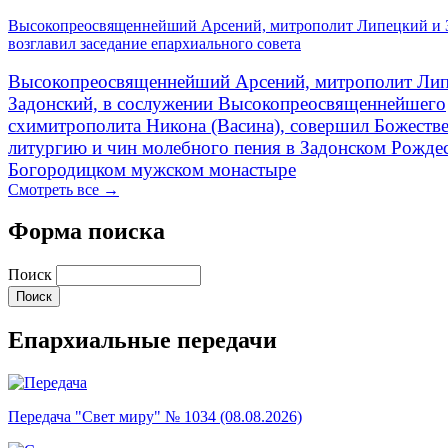
Высокопреосвященнейший Арсений, митрополит Липецкий и 
возглавил заседание епархиального совета
Высокопреосвященнейший Арсений, митрополит Лип
Задонский, в сослужении Высокопреосвященнейшего
схимитрополита Никона (Васина), совершил Божеств
литургию и чин молебного пения в Задонском Рожде
Богородицком мужском монастыре
Смотреть все →
Форма поиска
Поиск
Епархиальные передачи
Передача "Свет миру" № 1034 (08.08.2026)