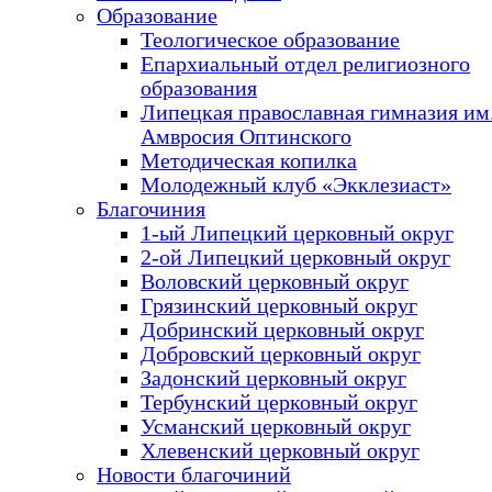
Образование
Теологическое образование
Епархиальный отдел религиозного
образования
Липецкая православная гимназия им.
Амвросия Оптинского
Методическая копилка
Молодежный клуб «Экклезиаст»
Благочиния
1-ый Липецкий церковный округ
2-ой Липецкий церковный округ
Воловский церковный округ
Грязинский церковный округ
Добринский церковный округ
Добровский церковный округ
Задонский церковный округ
Тербунский церковный округ
Усманский церковный округ
Хлевенский церковный округ
Новости благочиний