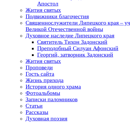
Апостол
Жития святых
Подвижники благочестия
Священнослужители Липецкого края – у
Великой Отечественной войны
Духовное наследие Липецкого края
Святитель Тихон Задонский
Преподобный Силуан Афонский
Георгий, затворник Задонский
Жития святых
Проповеди
Гость сайта
Жизнь прихода
История одного храма
Фотоальбомы
Записки паломников
Статьи
Рассказы
Духовная поэзия