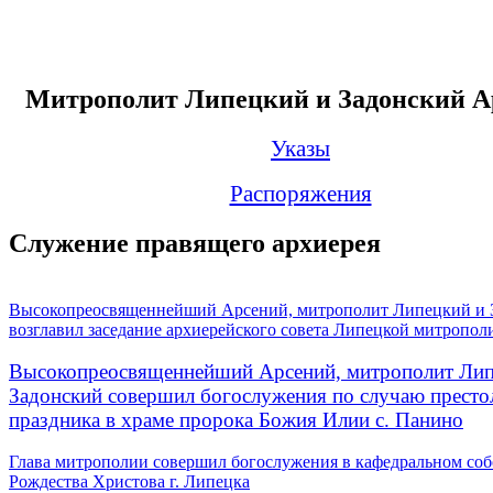
Митрополит Липецкий и Задонский А
Указы
Распоряжения
Служение правящего архиерея
Высокопреосвященнейший Арсений, митрополит Липецкий и 
возглавил заседание архиерейского совета Липецкой митропол
Высокопреосвященнейший Арсений, митрополит Лип
Задонский совершил богослужения по случаю престо
праздника в храме пророка Божия Илии с. Панино
Глава митрополии совершил богослужения в кафедральном соб
Рождества Христова г. Липецка