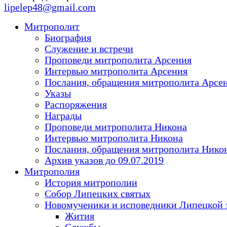
lipelep48@gmail.com
Митрополит
Биография
Служение и встречи
Проповеди митрополита Арсения
Интервью митрополита Арсения
Послания, обращения митрополита Арсе
Указы
Распоряжения
Награды
Проповеди митрополита Никона
Интервью митрополита Никона
Послания, обращения митрополита Нико
Архив указов до 09.07.2019
Митрополия
История митрополии
Собор Липецких святых
Новомученики и исповедники Липецкой 
Жития