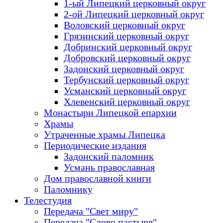
1-ый Липецкий церковный округ
2-ой Липецкий церковный округ
Воловский церковный округ
Грязинский церковный округ
Добринский церковный округ
Добровский церковный округ
Задонский церковный округ
Тербунский церковный округ
Усманский церковный округ
Хлевенский церковный округ
Монастыри Липецкой епархии
Храмы
Утраченные храмы Липецка
Периодические издания
Задонский паломник
Усмань православная
Дом православной книги
Паломнику
Телестудия
Передача "Свет миру"
Передача "Слово пастыря"