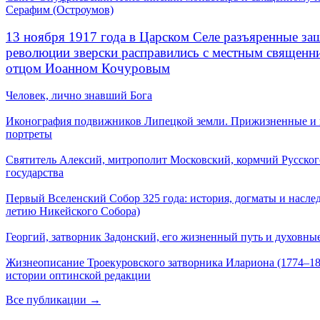
Серафим (Остроумов)
13 ноября 1917 года в Царском Селе разъяренные за
революции зверски расправились с местным священ
отцом Иоанном Кочуровым
Человек, лично знавший Бога
Иконография подвижников Липецкой земли. Прижизненные и
портреты
Святитель Алексий, митрополит Московский, кормчий Русског
государства
Первый Вселенский Собор 325 года: история, догматы и наслед
летию Никейского Собора)
Георгий, затворник Задонский, его жизненный путь и духовные
Жизнеописание Троекуровского затворника Илариона (1774–18
истории оптинской редакции
Все публикации →