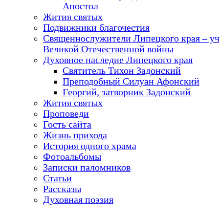
Апостол
Жития святых
Подвижники благочестия
Священнослужители Липецкого края – у
Великой Отечественной войны
Духовное наследие Липецкого края
Святитель Тихон Задонский
Преподобный Силуан Афонский
Георгий, затворник Задонский
Жития святых
Проповеди
Гость сайта
Жизнь прихода
История одного храма
Фотоальбомы
Записки паломников
Статьи
Рассказы
Духовная поэзия