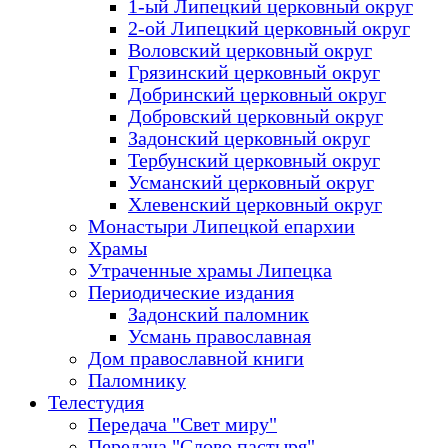
1-ый Липецкий церковный округ
2-ой Липецкий церковный округ
Воловский церковный округ
Грязинский церковный округ
Добринский церковный округ
Добровский церковный округ
Задонский церковный округ
Тербунский церковный округ
Усманский церковный округ
Хлевенский церковный округ
Монастыри Липецкой епархии
Храмы
Утраченные храмы Липецка
Периодические издания
Задонский паломник
Усмань православная
Дом православной книги
Паломнику
Телестудия
Передача "Свет миру"
Передача "Слово пастыря"