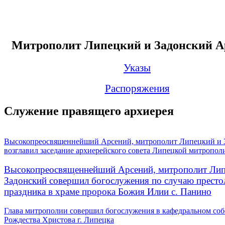
Митрополит Липецкий и Задонский А
Указы
Распоряжения
Служение правящего архиерея
Высокопреосвященнейший Арсений, митрополит Липецкий и 
возглавил заседание архиерейского совета Липецкой митропол
Высокопреосвященнейший Арсений, митрополит Лип
Задонский совершил богослужения по случаю престо
праздника в храме пророка Божия Илии с. Панино
Глава митрополии совершил богослужения в кафедральном соб
Рождества Христова г. Липецка