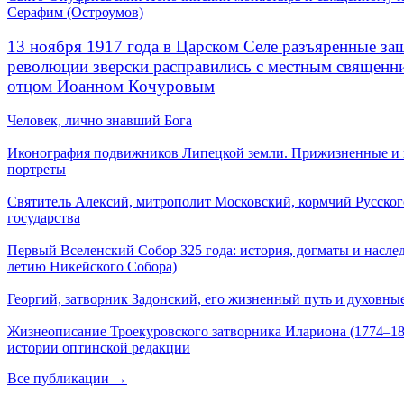
Серафим (Остроумов)
13 ноября 1917 года в Царском Селе разъяренные за
революции зверски расправились с местным священ
отцом Иоанном Кочуровым
Человек, лично знавший Бога
Иконография подвижников Липецкой земли. Прижизненные и
портреты
Святитель Алексий, митрополит Московский, кормчий Русског
государства
Первый Вселенский Собор 325 года: история, догматы и наслед
летию Никейского Собора)
Георгий, затворник Задонский, его жизненный путь и духовные
Жизнеописание Троекуровского затворника Илариона (1774–18
истории оптинской редакции
Все публикации →