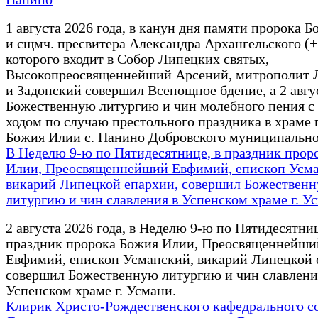
1 августа 2026 года, в канун дня памяти пророка 
и сщмч. пресвитера Александра Архангельского (+
которого входит в Собор Липецких святых,
Высокопреосвященнейший Арсений, митрополит 
и Задонский совершил Всенощное бдение, а 2 авгу
Божественную литургию и чин молебного пения с
ходом по случаю престольного праздника в храме 
Божия Илии с. Панино Добровского муниципально
В Неделю 9-ю по Пятидесятнице, в праздник прор
Илии, Преосвященнейший Евфимий, епископ Усма
викарий Липецкой епархии, совершил Божествен
литургию и чин славления в Успенском храме г. У
2 августа 2026 года, в Неделю 9-ю по Пятидесятниц
праздник пророка Божия Илии, Преосвященнейши
Евфимий, епископ Усманский, викарий Липецкой 
совершил Божественную литургию и чин славлени
Успенском храме г. Усмани.
Клирик Христо-Рождественского кафедрального со