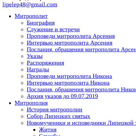
lipelep48@gmail.com
Митрополит
Биография
Служение и встречи
Проповеди митрополита Арсения
Интервью митрополита Арсения
Послания, обращения митрополита Арсе
Указы
Распоряжения
Награды
Проповеди митрополита Никона
Интервью митрополита Никона
Послания, обращения митрополита Нико
Архив указов до 09.07.2019
Митрополия
История митрополии
Собор Липецких святых
Новомученики и исповедники Липецкой 
Жития