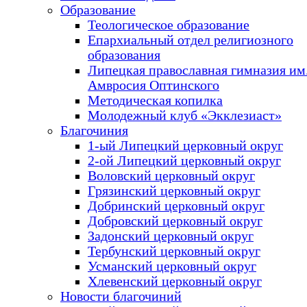
Образование
Теологическое образование
Епархиальный отдел религиозного
образования
Липецкая православная гимназия им.
Амвросия Оптинского
Методическая копилка
Молодежный клуб «Экклезиаст»
Благочиния
1-ый Липецкий церковный округ
2-ой Липецкий церковный округ
Воловский церковный округ
Грязинский церковный округ
Добринский церковный округ
Добровский церковный округ
Задонский церковный округ
Тербунский церковный округ
Усманский церковный округ
Хлевенский церковный округ
Новости благочиний