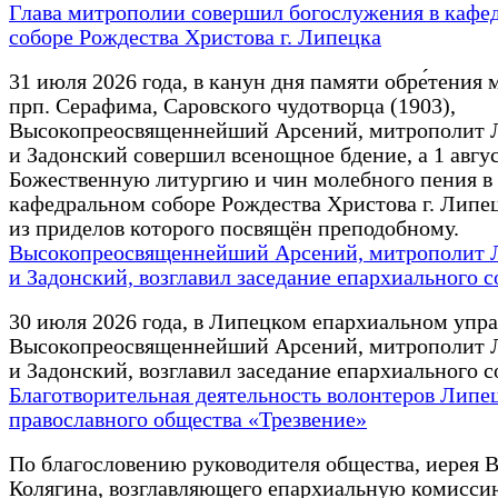
Глава митрополии совершил богослужения в кафе
соборе Рождества Христова г. Липецка
31 июля 2026 года, в канун дня памяти обре́тения
прп. Серафима, Саровского чудотворца (1903),
Высокопреосвященнейший Арсений, митрополит 
и Задонский совершил всенощное бдение, а 1 авгус
Божественную литургию и чин молебного пения в
кафедральном соборе Рождества Христова г. Липец
из приделов которого посвящён преподобному.
Высокопреосвященнейший Арсений, митрополит 
и Задонский, возглавил заседание епархиального с
30 июля 2026 года, в Липецком епархиальном упр
Высокопреосвященнейший Арсений, митрополит 
и Задонский, возглавил заседание епархиального с
Благотворительная деятельность волонтеров Липе
православного общества «Трезвение»
По благословению руководителя общества, иерея 
Колягина, возглавляющего епархиальную комисси