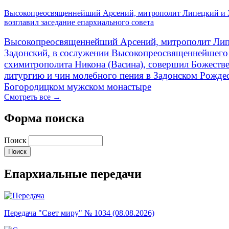
Высокопреосвященнейший Арсений, митрополит Липецкий и 
возглавил заседание епархиального совета
Высокопреосвященнейший Арсений, митрополит Лип
Задонский, в сослужении Высокопреосвященнейшего
схимитрополита Никона (Васина), совершил Божеств
литургию и чин молебного пения в Задонском Рожде
Богородицком мужском монастыре
Смотреть все →
Форма поиска
Поиск
Епархиальные передачи
Передача "Свет миру" № 1034 (08.08.2026)