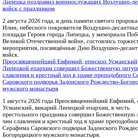
Липецка поздравил военнослужащих Воздушно-д
войск с праздником
2 августа 2026 года, в день памяти святого пророк
Илии, небесного покровителя Воздушно-десантных
площади Героев города Липецка, у мемориала Поб
Великой Отечественной войне, состоялись торжес
мероприятия, посвящённые Дню Воздушно-десан
войск.
Преосвященнейший Евфимий, епископ Усманский,
Липецкой епархии совершил Божественную литур
славления и крестный ход в храме преподобного 
Саровского подворья Задонского Рождество-Богор
мужского монастыря
1 августа 2026 года Преосвященнейший Евфимий,
Усманский, викарий Липецкой епархии, в честь
престольного праздника совершил Божественную 
чин славления и крестный ход в храме преподобно
Серафима Саровского подворья Задонского Рождес
Богородицкого мужского монастыря.