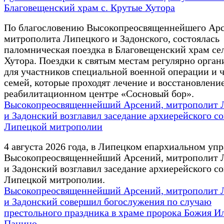
Благовещенский храм с. Крутые Хутора
По благословению Высокопреосвященнейшего Арс
митрополита Липецкого и Задонского, состоялась
паломническая поездка в Благовещенский храм се
Хутора. Поездки к святым местам регулярно орга
для участников специальной военной операции и 
семей, которые проходят лечение и восстановление
реабилитационном центре «Сосновый бор».
Высокопреосвященнейший Арсений, митрополит 
и Задонский возглавил заседание архиерейского со
Липецкой митрополии
4 августа 2026 года, в Липецком епархиальном уп
Высокопреосвященнейший Арсений, митрополит 
и Задонский возглавил заседание архиерейского со
Липецкой митрополии.
Высокопреосвященнейший Арсений, митрополит 
и Задонский совершил богослужения по случаю
престольного праздника в храме пророка Божия Ил
Панино