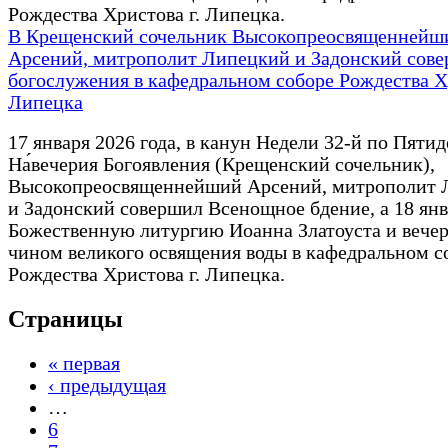
Рождества Христова г. Липецка.
В Крещенский сочельник Высокопреосвященнейш
Арсений, митрополит Липецкий и Задонский сов
богослужения в кафедральном соборе Рождества Хр
Липецка
17 января 2026 года, в канун Недели 32-й по Пяти
На́вечерия Богоявления (Крещенский сочельник),
Высокопреосвященнейший Арсений, митрополит 
и Задонский совершил Всенощное бдение, а 18 янв
Божественную литургию Иоанна Златоуста и вече
чином великого освящения воды в кафедральном с
Рождества Христова г. Липецка.
Страницы
« первая
‹ предыдущая
…
6