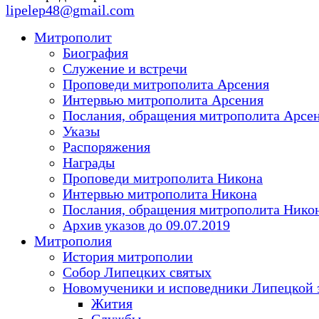
lipelep48@gmail.com
Митрополит
Биография
Служение и встречи
Проповеди митрополита Арсения
Интервью митрополита Арсения
Послания, обращения митрополита Арсе
Указы
Распоряжения
Награды
Проповеди митрополита Никона
Интервью митрополита Никона
Послания, обращения митрополита Нико
Архив указов до 09.07.2019
Митрополия
История митрополии
Собор Липецких святых
Новомученики и исповедники Липецкой 
Жития