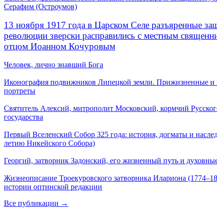
Серафим (Остроумов)
13 ноября 1917 года в Царском Селе разъяренные за
революции зверски расправились с местным священ
отцом Иоанном Кочуровым
Человек, лично знавший Бога
Иконография подвижников Липецкой земли. Прижизненные и
портреты
Святитель Алексий, митрополит Московский, кормчий Русског
государства
Первый Вселенский Собор 325 года: история, догматы и наслед
летию Никейского Собора)
Георгий, затворник Задонский, его жизненный путь и духовные
Жизнеописание Троекуровского затворника Илариона (1774–18
истории оптинской редакции
Все публикации →