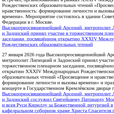
Рождественских образовательных чтений «Просве
нравственность: формирование личности и вызовы
времени». Мероприятие состоялось в здании Сове
Федерации в г. Москве.
Высокопреосвященнейший Арсений, митрополит 
и Задонский принял участие в торжественном пле
заседании, посвящённом открытию XXXIV Межд
Рождественских образовательных чтений
27 января 2026 года Высокопреосвященнейший Ар
митрополит Липецкий и Задонский принял участи
торжественном пленарном заседании, посвящённ
открытию XXXIV Международных Рождественски
образовательных чтений «Просвещение и нравстве
формирование личности и вызовы времени» и пра
концерте в Государственном Кремлёвском дворце г
Высокопреосвященнейший Арсений, митрополит 
и Задонский сослужил Святейшему Патриарху Мо
и всея Руси Кириллу за Божественной литургией в
кафедральном соборном храме Христа Спасителя 