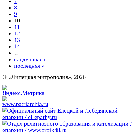
7
8
9
10
11
12
13
14
…
следующая ›
последняя »
© «Липецкая митрополия», 2026