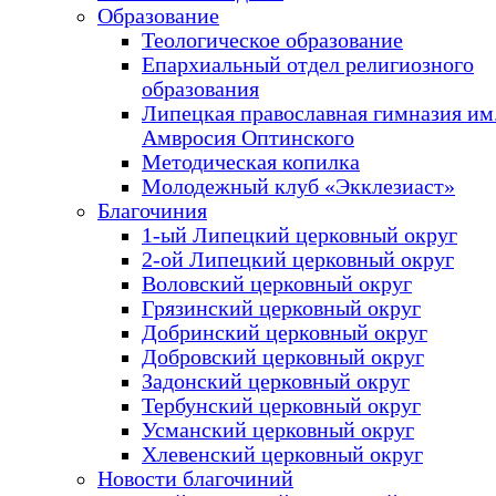
Образование
Теологическое образование
Епархиальный отдел религиозного
образования
Липецкая православная гимназия им.
Амвросия Оптинского
Методическая копилка
Молодежный клуб «Экклезиаст»
Благочиния
1-ый Липецкий церковный округ
2-ой Липецкий церковный округ
Воловский церковный округ
Грязинский церковный округ
Добринский церковный округ
Добровский церковный округ
Задонский церковный округ
Тербунский церковный округ
Усманский церковный округ
Хлевенский церковный округ
Новости благочиний