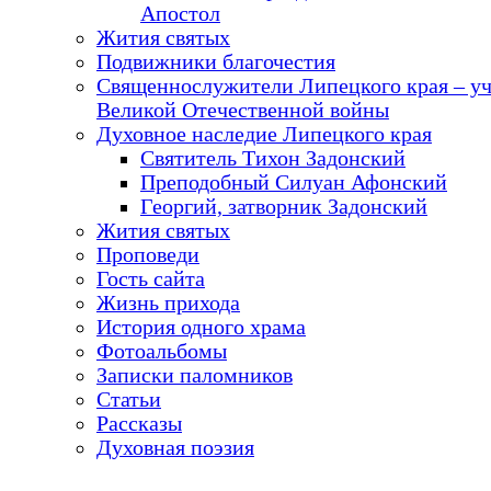
Апостол
Жития святых
Подвижники благочестия
Священнослужители Липецкого края – у
Великой Отечественной войны
Духовное наследие Липецкого края
Святитель Тихон Задонский
Преподобный Силуан Афонский
Георгий, затворник Задонский
Жития святых
Проповеди
Гость сайта
Жизнь прихода
История одного храма
Фотоальбомы
Записки паломников
Статьи
Рассказы
Духовная поэзия