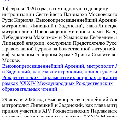
1 февраля 2026 года, в семнадцатую годовщину
интронизации Святейшего Патриарха Московского
Руси Кирилла, Высокопреосвященнейший Арсений
митрополит Липецкий и Задонский, глава Липецк
митрополии с Преосвященными епископами: Елец
Лебедянским Максимом и Усманским Евфимием, 
Липецкой епархии, сослужили Предстоятелю Русс
Православной Церкви за Божественной литургией 
кафедральном соборном Храме Христа Спасителя в
Москве.
Высокопреосвященнейший Арсений, митрополит 
и Задонский, как глава митрополии, принял участи
Рождественских Парламентских встречах, организ
рамках XXXIV Международных Рождественских
образовательных чтений
29 января 2026 года Высокопреосвященнейший Ар
митрополит Липецкий и Задонский, как глава мит
принял участие в XIV Рождественских Парламент
встречах, организованных в рамках XXXIV Межд