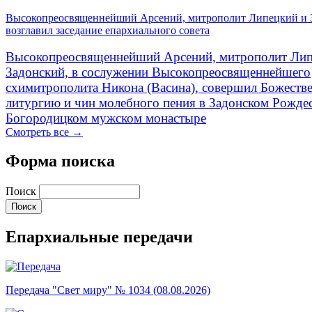
Высокопреосвященнейший Арсений, митрополит Липецкий и 
возглавил заседание епархиального совета
Высокопреосвященнейший Арсений, митрополит Лип
Задонский, в сослужении Высокопреосвященнейшего
схимитрополита Никона (Васина), совершил Божеств
литургию и чин молебного пения в Задонском Рожде
Богородицком мужском монастыре
Смотреть все →
Форма поиска
Поиск
Епархиальные передачи
Передача "Свет миру" № 1034 (08.08.2026)