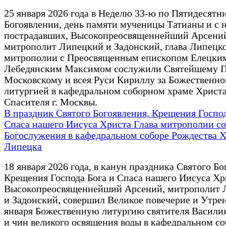
25 января 2026 года в Неделю 33-ю по Пятидесятни
Богоявлении, день памяти мученицы Татианы и с 
пострадавших, Высокопреосвященнейший Арсени
митрополит Липецкий и Задонский, глава Липецк
митрополии с Преосвященным епископом Елецки
Лебедянским Максимом сослужили Святейшему П
Московскому и всея Руси Кириллу за Божественно
литургией в кафедральном соборном храме Христ
Спасителя г. Москвы.
В праздник Святого Богоявления, Крещения Господ
Спаса нашего Иисуса Христа Глава митрополии с
Богослужения в кафедральном соборе Рождества Хр
Липецка
18 января 2026 года, в канун праздника Святого Бо
Крещения Господа Бога и Спаса нашего Иисуса Хр
Высокопреосвященнейший Арсений, митрополит 
и Задонский, совершил Великое повечерие и Утрен
января Божественную литургию святителя Васили
и чин великого освящения воды в кафедральном со