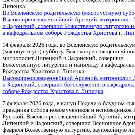
Липецка.
Во Вселенскую родительскую (мясопустную) субб
Высокопреосвященнейший Арсений, митрополит 
и Задонский, совершил Божественную литургию и
в кафедральном соборе Рождества Христова г. Лип
14 февраля 2026 года, во Вселенскую родительску
(мясопустную) субботу, Высокопреосвященнейши
митрополит Липецкий и Задонский, совершил
Божественную литургию и панихиду в кафедральн
Рождества Христова г. Липецка.
Высокопреосвященнейший Арсений, митрополит 
и Задонский, совершил богослужения в кафедраль
соборе Рождества Христова г. Липецка
7 февраля 2026 года, в канун Недели о блудном сы
праздника собора новомучеников и исповедников 
Русской, Высокопреосвященнейший Арсений, мит
Липецкий и Задонский, совершил Всенощное бдени
февраля Божественную литургию, заупокойную ли