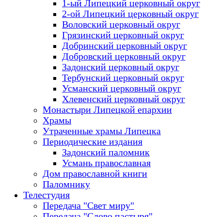
1-ый Липецкий церковный округ
2-ой Липецкий церковный округ
Воловский церковный округ
Грязинский церковный округ
Добринский церковный округ
Добровский церковный округ
Задонский церковный округ
Тербунский церковный округ
Усманский церковный округ
Хлевенский церковный округ
Монастыри Липецкой епархии
Храмы
Утраченные храмы Липецка
Периодические издания
Задонский паломник
Усмань православная
Дом православной книги
Паломнику
Телестудия
Передача "Свет миру"
Передача "Слово пастыря"