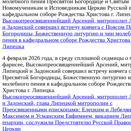
молебного пения Пресвятой Богородице и Святым
Новомученикам и Исповедникам Церкви Русской 
кафедральном соборе Рождества Христова г. Липец
Высокопреосвященнейший Арсений, митрополит 
и Задонский совершил встречу ковчега с Поясом П
Богородицы, Божественную литургию и чин молеб
пения в кафедральном соборе Рождества Христова 
Липецка
4 февраля 2026 года, в среду сплошной седмицы о
фарисее, Высокопреосвященнейший Арсений, мит
Липецкий и Задонский совершил встречу ковчега 
Пресвятой Богородицы, Божественную литургию и
молебного пения в кафедральном соборе Рождеств
Христова г. Липецка.
Высокопреосвященнейший Арсений, митрополит 
и Задонский, глава Липецкой митрополии с
Преосвященными епископами: Елецким и Лебедя
Максимом и Усманским Евфимием, викарием Лип
епархии, сослужили Предстоятелю Русской Право
Церкви