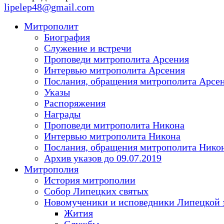
lipelep48@gmail.com
Митрополит
Биография
Служение и встречи
Проповеди митрополита Арсения
Интервью митрополита Арсения
Послания, обращения митрополита Арсе
Указы
Распоряжения
Награды
Проповеди митрополита Никона
Интервью митрополита Никона
Послания, обращения митрополита Нико
Архив указов до 09.07.2019
Митрополия
История митрополии
Собор Липецких святых
Новомученики и исповедники Липецкой 
Жития