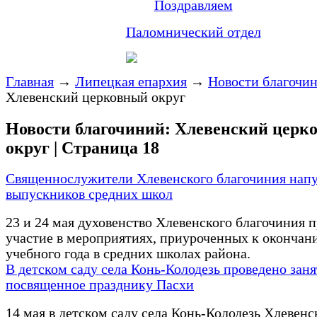
Поздравляем
Паломнический отдел
Главная
→
Липецкая епархия
→
Новости благочи
Хлевенский церковный округ
Новости благочиний: Хлевенский церк
округ | Страница 18
Священнослужители Хлевенского благочиния напу
выпускников средних школ
23 и 24 мая духовенство Хлевенского благочиния 
участие в мероприятиях, приуроченных к окончан
учебного года в средних школах района.
В детском саду села Конь-Колодезь проведено заня
посвященное празднику Пасхи
14 мая в детском саду села Конь-Колодезь Хлевенс