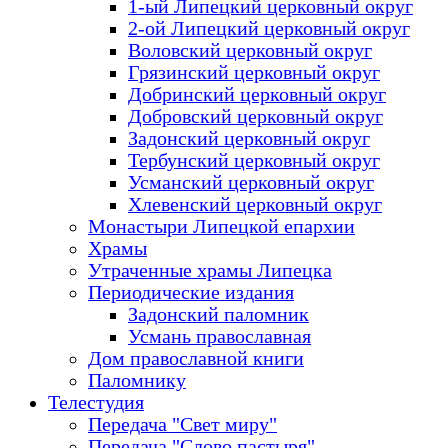
1-ый Липецкий церковный округ
2-ой Липецкий церковный округ
Воловский церковный округ
Грязинский церковный округ
Добринский церковный округ
Добровский церковный округ
Задонский церковный округ
Тербунский церковный округ
Усманский церковный округ
Хлевенский церковный округ
Монастыри Липецкой епархии
Храмы
Утраченные храмы Липецка
Периодические издания
Задонский паломник
Усмань православная
Дом православной книги
Паломнику
Телестудия
Передача "Свет миру"
Передача "Слово пастыря"