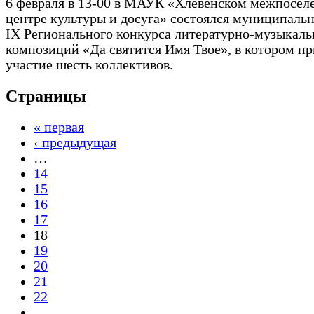
6 февраля в 13-00 в МАУК «Хлевенском межпосел
центре культуры и досуга» состоялся муниципаль
IX Регионального конкурса литературно-музыкал
композиций «Да святится Имя Твое», в котором п
участие шесть коллективов.
Страницы
« первая
‹ предыдущая
…
14
15
16
17
18
19
20
21
22
…