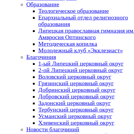
Образование
Теологическое образование
Епархиальный отдел религиозного
образования
Липецкая православная гимназия им.
Амвросия Оптинского
Методическая копилка
Молодежный клуб «Экклезиаст»
Благочиния
1-ый Липецкий церковный округ
2-ой Липецкий церковный округ
Воловский церковный округ
Грязинский церковный округ
Добринский церковный округ
Добровский церковный округ
Задонский церковный округ
Тербунский церковный округ
Усманский церковный округ
Хлевенский церковный округ
Новости благочиний