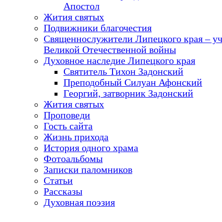
Апостол
Жития святых
Подвижники благочестия
Священнослужители Липецкого края – у
Великой Отечественной войны
Духовное наследие Липецкого края
Святитель Тихон Задонский
Преподобный Силуан Афонский
Георгий, затворник Задонский
Жития святых
Проповеди
Гость сайта
Жизнь прихода
История одного храма
Фотоальбомы
Записки паломников
Статьи
Рассказы
Духовная поэзия