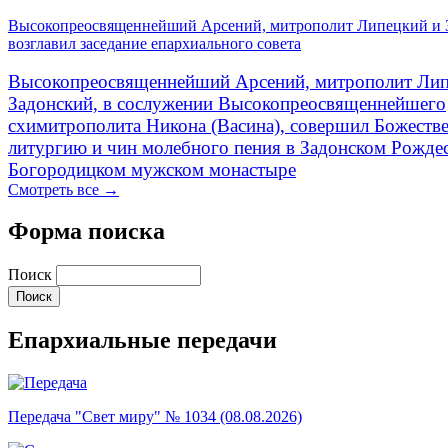
Высокопреосвященнейший Арсений, митрополит Липецкий и 
возглавил заседание епархиального совета
Высокопреосвященнейший Арсений, митрополит Лип
Задонский, в сослужении Высокопреосвященнейшего
схимитрополита Никона (Васина), совершил Божеств
литургию и чин молебного пения в Задонском Рожде
Богородицком мужском монастыре
Смотреть все →
Форма поиска
Поиск
Епархиальные передачи
Передача "Свет миру" № 1034 (08.08.2026)