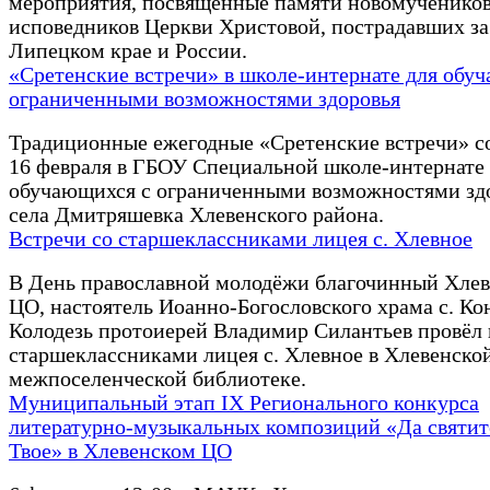
мероприятия, посвященные памяти новомучеников
исповедников Церкви Христовой, пострадавших за 
Липецком крае и России.
«Сретенские встречи» в школе-интернате для обу
ограниченными возможностями здоровья
Традиционные ежегодные «Сретенские встречи» с
16 февраля в ГБОУ Специальной школе-интернате
обучающихся с ограниченными возможностями зд
села Дмитряшевка Хлевенского района.
Встречи со старшеклассниками лицея с. Хлевное
В День православной молодёжи благочинный Хлев
ЦО, настоятель Иоанно-Богословского храма с. Ко
Колодезь протоиерей Владимир Силантьев провёл 
старшеклассниками лицея с. Хлевное в Хлевенско
межпоселенческой библиотеке.
Муниципальный этап IX Регионального конкурса
литературно-музыкальных композиций «Да святит
Твое» в Хлевенском ЦО