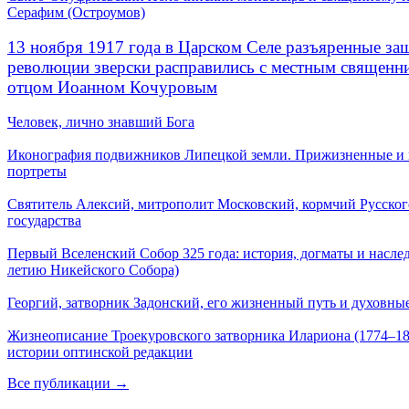
Серафим (Остроумов)
13 ноября 1917 года в Царском Селе разъяренные за
революции зверски расправились с местным священ
отцом Иоанном Кочуровым
Человек, лично знавший Бога
Иконография подвижников Липецкой земли. Прижизненные и
портреты
Святитель Алексий, митрополит Московский, кормчий Русског
государства
Первый Вселенский Собор 325 года: история, догматы и наслед
летию Никейского Собора)
Георгий, затворник Задонский, его жизненный путь и духовные
Жизнеописание Троекуровского затворника Илариона (1774–18
истории оптинской редакции
Все публикации →