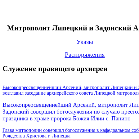
Митрополит Липецкий и Задонский А
Указы
Распоряжения
Служение правящего архиерея
Высокопреосвященнейший Арсений, митрополит Липецкий и 
возглавил заседание архиерейского совета Липецкой митропол
Высокопреосвященнейший Арсений, митрополит Лип
Задонский совершил богослужения по случаю престо
праздника в храме пророка Божия Илии с. Панино
Глава митрополии совершил богослужения в кафедральном соб
Рождества Христова г. Липецка