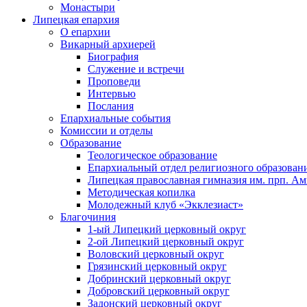
Монастыри
Липецкая епархия
О епархии
Викарный архиерей
Биография
Служение и встречи
Проповеди
Интервью
Послания
Епархиальные события
Комиссии и отделы
Образование
Теологическое образование
Епархиальный отдел религиозного образован
Липецкая православная гимназия им. прп. А
Методическая копилка
Молодежный клуб «Экклезиаст»
Благочиния
1-ый Липецкий церковный округ
2-ой Липецкий церковный округ
Воловский церковный округ
Грязинский церковный округ
Добринский церковный округ
Добровский церковный округ
Задонский церковный округ