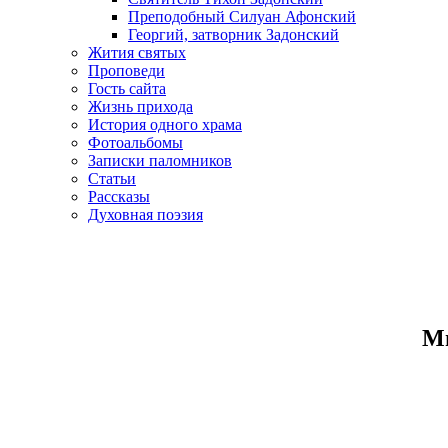
Преподобный Силуан Афонский
Георгий, затворник Задонский
Жития святых
Проповеди
Гость сайта
Жизнь прихода
История одного храма
Фотоальбомы
Записки паломников
Статьи
Рассказы
Духовная поэзия
Ми