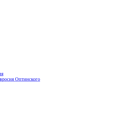
ия
мвросия Оптинского