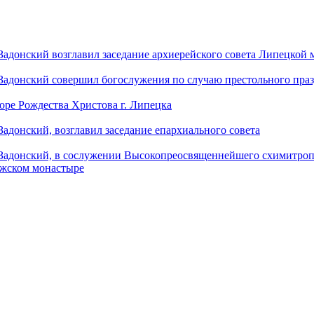
донский возглавил заседание архиерейского совета Липецкой
донский совершил богослужения по случаю престольного праз
оре Рождества Христова г. Липецка
донский, возглавил заседание епархиального совета
адонский, в сослужении Высокопреосвященнейшего схимитропо
ужском монастыре