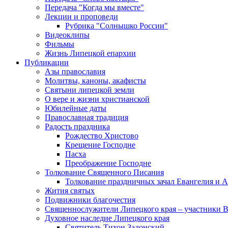
Передача "Когда мы вместе"
Лекции и проповеди
Рубрика "Солнышко России"
Видеоклипы
Фильмы
Жизнь Липецкой епархии
Публикации
Азы православия
Молитвы, каноны, акафисты
Святыни липецкой земли
О вере и жизни христианской
Юбилейные даты
Православная традиция
Радость праздника
Рождество Христово
Крещение Господне
Пасха
Преображение Господне
Толкование Священного Писания
Толкование праздничных зачал Евангелия и 
Жития святых
Подвижники благочестия
Священнослужители Липецкого края – участники 
Духовное наследие Липецкого края
Святитель Тихон Задонский