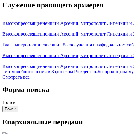
Служение правящего архиерея
Высокопреосвященнейший Арсений, митрополит Липецкий и За
Высокопреосвященнейший Арсений, митрополит Липецкий и За
Глава митрополии совершил богослужения в кафедральном соб
Высокопреосвященнейший Арсений, митрополит Липецкий и За
Высокопреосвященнейший Арсений, митрополит Липецкий и З
чин молебного пения в Задонском Рождество-Богородицком м
Смотреть все →
Форма поиска
Поиск
Епархиальные передачи