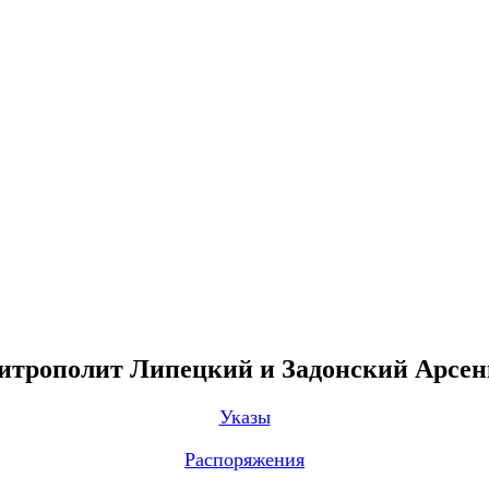
трополит Липецкий и Задонский Арсе
Указы
Распоряжения