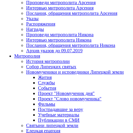
Проповеди митрополита Арсения
Интервью митрополита Арсения
Послания, обращения митрополита Арсения
Указы
Распоряжения
Награды
Проповеди митрополита Никона
Интервью митрополита Никона
Послания, обращения митрополита Никона
Архив указов до 09.07.2019
Митрополия
История митрополии
Собор Липецких святых
Новомученики и исповедники Липецкой земли
Жития
Службы
События
Проект "Новомученик дня"
Проект "Слово новомученика"
Фильмы
Пострадавшие за веру
Учебные материалы
Публикации в СМИ
Святыни липецкой земли
Елецкая епархия