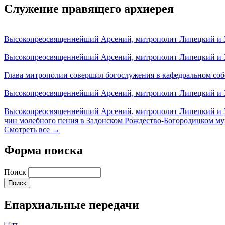
Служение правящего архиерея
Высокопреосвященнейший Арсений, митрополит Липецкий и За
Высокопреосвященнейший Арсений, митрополит Липецкий и За
Глава митрополии совершил богослужения в кафедральном соб
Высокопреосвященнейший Арсений, митрополит Липецкий и За
Высокопреосвященнейший Арсений, митрополит Липецкий и З
чин молебного пения в Задонском Рождество-Богородицком м
Смотреть все →
Форма поиска
Поиск
Епархиальные передачи