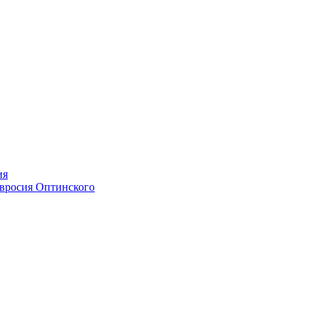
ия
мвросия Оптинского