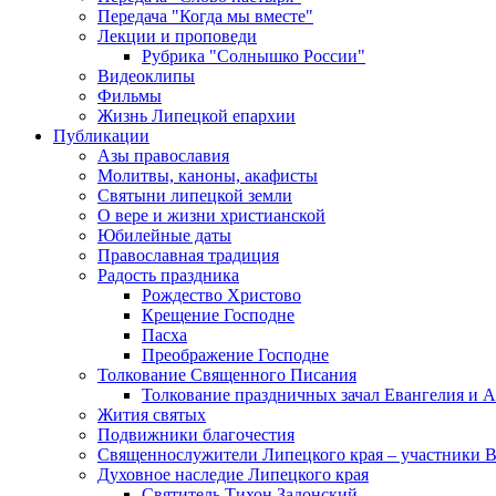
Передача "Когда мы вместе"
Лекции и проповеди
Рубрика "Солнышко России"
Видеоклипы
Фильмы
Жизнь Липецкой епархии
Публикации
Азы православия
Молитвы, каноны, акафисты
Святыни липецкой земли
О вере и жизни христианской
Юбилейные даты
Православная традиция
Радость праздника
Рождество Христово
Крещение Господне
Пасха
Преображение Господне
Толкование Священного Писания
Толкование праздничных зачал Евангелия и 
Жития святых
Подвижники благочестия
Священнослужители Липецкого края – участники 
Духовное наследие Липецкого края
Святитель Тихон Задонский