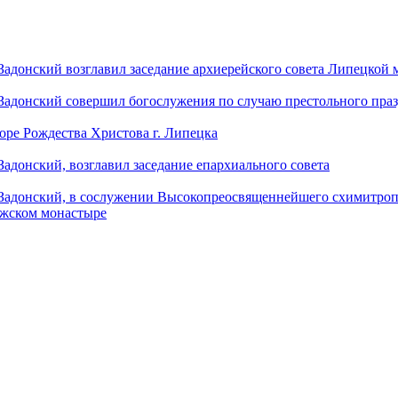
донский возглавил заседание архиерейского совета Липецкой
донский совершил богослужения по случаю престольного праз
оре Рождества Христова г. Липецка
донский, возглавил заседание епархиального совета
адонский, в сослужении Высокопреосвященнейшего схимитропо
ужском монастыре