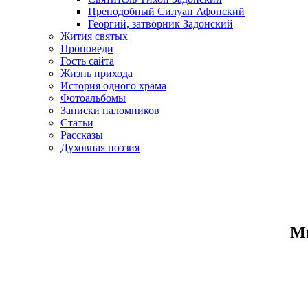
Преподобный Силуан Афонский
Георгий, затворник Задонский
Жития святых
Проповеди
Гость сайта
Жизнь прихода
История одного храма
Фотоальбомы
Записки паломников
Статьи
Рассказы
Духовная поэзия
Ми