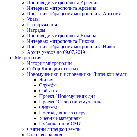
Проповеди митрополита Арсения
Интервью митрополита Арсения
Послания, обращения митрополита Арсения
Указы
Распоряжения
Награды
Проповеди митрополита Никона
Интервью митрополита Никона
Послания, обращения митрополита Никона
Архив указов до 09.07.2019
Митрополия
История митрополии
Собор Липецких святых
Новомученики и исповедники Липецкой земли
Жития
Службы
События
Проект "Новомученик дня"
Проект "Слово новомученика"
Фильмы
Пострадавшие за веру
Учебные материалы
Публикации в СМИ
Святыни липецкой земли
Елецкая епархия