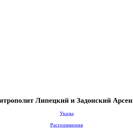
трополит Липецкий и Задонский Арсе
Указы
Распоряжения