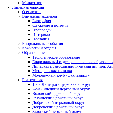
Монастыри
Липецкая епархия
О епархии
Викарный архиерей
Биография
Служение и встречи
Проповеди
Интервью
Послания
Епархиальные события
Комиссии и отделы
Образование
Теологическое образование
Епархиальный отдел религиозного образован
Липецкая православная гимназия им. прп. А
Методическая копилка
Молодежный клуб «Экклезиаст»
Благочиния
1-ый Липецкий церковный округ
2-ой Липецкий церковный округ
Воловский церковный округ
Грязинский церковный округ
Добринский церковный округ
Добровский церковный округ
Задонский церковный округ