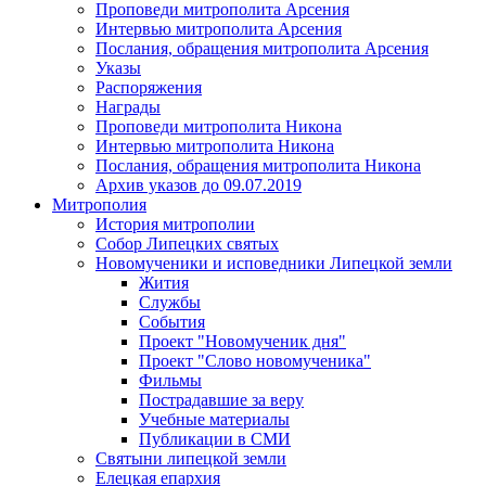
Проповеди митрополита Арсения
Интервью митрополита Арсения
Послания, обращения митрополита Арсения
Указы
Распоряжения
Награды
Проповеди митрополита Никона
Интервью митрополита Никона
Послания, обращения митрополита Никона
Архив указов до 09.07.2019
Митрополия
История митрополии
Собор Липецких святых
Новомученики и исповедники Липецкой земли
Жития
Службы
События
Проект "Новомученик дня"
Проект "Слово новомученика"
Фильмы
Пострадавшие за веру
Учебные материалы
Публикации в СМИ
Святыни липецкой земли
Елецкая епархия