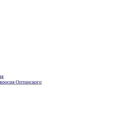
ия
мвросия Оптинского