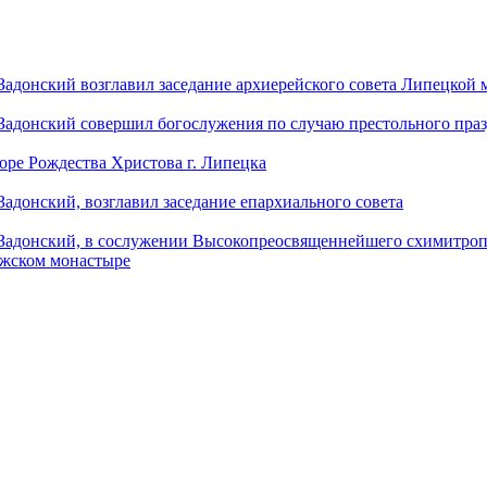
донский возглавил заседание архиерейского совета Липецкой
донский совершил богослужения по случаю престольного праз
оре Рождества Христова г. Липецка
донский, возглавил заседание епархиального совета
адонский, в сослужении Высокопреосвященнейшего схимитропо
ужском монастыре