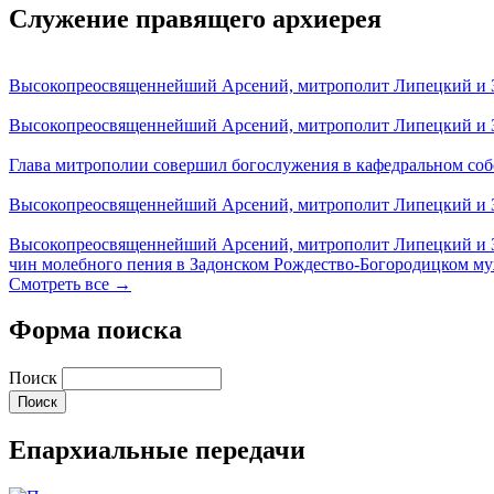
Служение правящего архиерея
Высокопреосвященнейший Арсений, митрополит Липецкий и За
Высокопреосвященнейший Арсений, митрополит Липецкий и За
Глава митрополии совершил богослужения в кафедральном соб
Высокопреосвященнейший Арсений, митрополит Липецкий и За
Высокопреосвященнейший Арсений, митрополит Липецкий и З
чин молебного пения в Задонском Рождество-Богородицком м
Смотреть все →
Форма поиска
Поиск
Епархиальные передачи