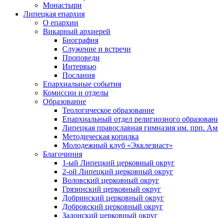
Монастыри
Липецкая епархия
О епархии
Викарный архиерей
Биография
Служение и встречи
Проповеди
Интервью
Послания
Епархиальные события
Комиссии и отделы
Образование
Теологическое образование
Епархиальный отдел религиозного образован
Липецкая православная гимназия им. прп. А
Методическая копилка
Молодежный клуб «Экклезиаст»
Благочиния
1-ый Липецкий церковный округ
2-ой Липецкий церковный округ
Воловский церковный округ
Грязинский церковный округ
Добринский церковный округ
Добровский церковный округ
Задонский церковный округ