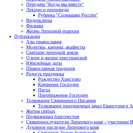
Передача "Когда мы вместе"
Лекции и проповеди
Рубрика "Солнышко России"
Видеоклипы
Фильмы
Жизнь Липецкой епархии
Публикации
Азы православия
Молитвы, каноны, акафисты
Святыни липецкой земли
О вере и жизни христианской
Юбилейные даты
Православная традиция
Радость праздника
Рождество Христово
Крещение Господне
Пасха
Преображение Господне
Толкование Священного Писания
Толкование праздничных зачал Евангелия и 
Жития святых
Подвижники благочестия
Священнослужители Липецкого края – участники 
Духовное наследие Липецкого края
Святитель Тихон Задонский