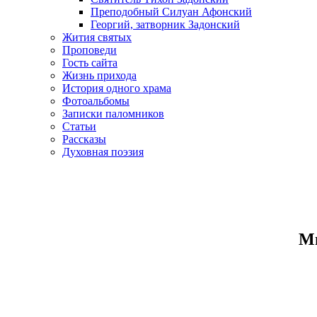
Преподобный Силуан Афонский
Георгий, затворник Задонский
Жития святых
Проповеди
Гость сайта
Жизнь прихода
История одного храма
Фотоальбомы
Записки паломников
Статьи
Рассказы
Духовная поэзия
Ми