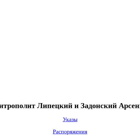
трополит Липецкий и Задонский Арсе
Указы
Распоряжения