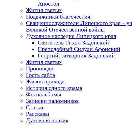
Апостол
Жития святых
Подвижники благочестия
Священнослужители Липецкого края – у
Великой Отечественной войны
Духовное наследие Липецкого края
Святитель Тихон Задонский
Преподобный Силуан Афонский
Георгий, затворник Задонский
Жития святых
Проповеди
Гость сайта
Жизнь прихода
История одного храма
Фотоальбомы
Записки паломников
Статьи
Рассказы
Духовная поэзия