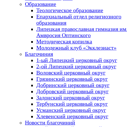
Образование
Теологическое образование
Епархиальный отдел религиозного
образования
Липецкая православная гимназия им.
Амвросия Оптинского
Методическая копилка
Молодежный клуб «Экклезиаст»
Благочиния
1-ый Липецкий церковный округ
2-ой Липецкий церковный округ
Воловский церковный округ
Грязинский церковный округ
Добринский церковный округ
Добровский церковный округ
Задонский церковный округ
Тербунский церковный округ
Усманский церковный округ
Хлевенский церковный округ
Новости благочиний