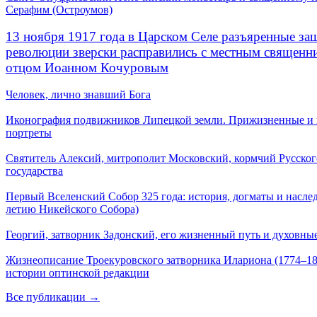
Серафим (Остроумов)
13 ноября 1917 года в Царском Селе разъяренные за
революции зверски расправились с местным священ
отцом Иоанном Кочуровым
Человек, лично знавший Бога
Иконография подвижников Липецкой земли. Прижизненные и
портреты
Святитель Алексий, митрополит Московский, кормчий Русског
государства
Первый Вселенский Собор 325 года: история, догматы и наслед
летию Никейского Собора)
Георгий, затворник Задонский, его жизненный путь и духовные
Жизнеописание Троекуровского затворника Илариона (1774–18
истории оптинской редакции
Все публикации →