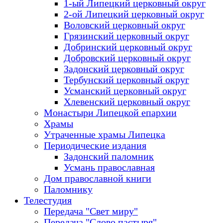
1-ый Липецкий церковный округ
2-ой Липецкий церковный округ
Воловский церковный округ
Грязинский церковный округ
Добринский церковный округ
Добровский церковный округ
Задонский церковный округ
Тербунский церковный округ
Усманский церковный округ
Хлевенский церковный округ
Монастыри Липецкой епархии
Храмы
Утраченные храмы Липецка
Периодические издания
Задонский паломник
Усмань православная
Дом православной книги
Паломнику
Телестудия
Передача "Свет миру"
Передача "Слово пастыря"