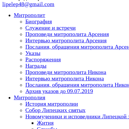
lipelep48@gmail.com
Митрополит
Биография
Служение и встречи
Проповеди митрополита Арсения
Интервью митрополита Арсения
Послания, обращения митрополита Арсе
Указы
Распоряжения
Награды
Проповеди митрополита Никона
Интервью митрополита Никона
Послания, обращения митрополита Нико
Архив указов до 09.07.2019
Митрополия
История митрополии
Собор Липецких святых
Новомученики и исповедники Липецкой 
Жития