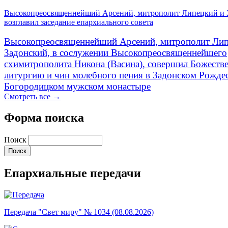
Высокопреосвященнейший Арсений, митрополит Липецкий и 
возглавил заседание епархиального совета
Высокопреосвященнейший Арсений, митрополит Лип
Задонский, в сослужении Высокопреосвященнейшего
схимитрополита Никона (Васина), совершил Божеств
литургию и чин молебного пения в Задонском Рожде
Богородицком мужском монастыре
Смотреть все →
Форма поиска
Поиск
Епархиальные передачи
Передача "Свет миру" № 1034 (08.08.2026)