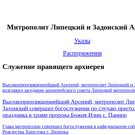
Митрополит Липецкий и Задонский А
Указы
Распоряжения
Служение правящего архиерея
Высокопреосвященнейший Арсений, митрополит Липецкий и 
возглавил заседание архиерейского совета Липецкой митропол
Высокопреосвященнейший Арсений, митрополит Лип
Задонский совершил богослужения по случаю престо
праздника в храме пророка Божия Илии с. Панино
Глава митрополии совершил богослужения в кафедральном соб
Рождества Христова г. Липецка