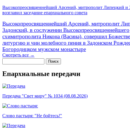
Высокопреосвященнейший Арсений, митрополит Липецкий и 
возглавил заседание епархиального совета
Высокопреосвященнейший Арсений, митрополит Лип
Задонский, в сослужении Высокопреосвященнейшего
схимитрополита Никона (Васина), совершил Божеств
литургию и чин молебного пения в Задонском Рожде
Богородицком мужском монастыре
Смотреть все →
Поиск
Форма поиска
Епархиальные передачи
Передача "Свет миру" № 1034 (08.08.2026)
Слово пастыря: "Не бойтесь!"