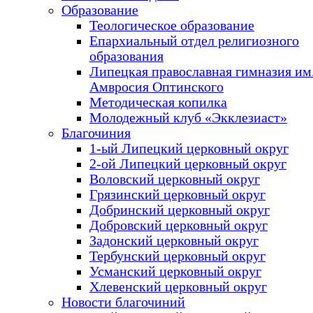
Образование
Теологическое образование
Епархиальный отдел религиозного
образования
Липецкая православная гимназия им.
Амвросия Оптинского
Методическая копилка
Молодежный клуб «Экклезиаст»
Благочиния
1-ый Липецкий церковный округ
2-ой Липецкий церковный округ
Воловский церковный округ
Грязинский церковный округ
Добринский церковный округ
Добровский церковный округ
Задонский церковный округ
Тербунский церковный округ
Усманский церковный округ
Хлевенский церковный округ
Новости благочиний