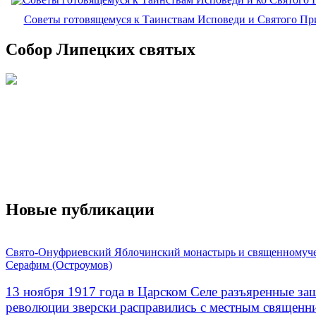
Советы готовящемуся к Таинствам Исповеди и Святого П
Собор Липецких святых
Новые публикации
Свято-Онуфриевский Яблочинский монастырь и священномуч
Серафим (Остроумов)
13 ноября 1917 года в Царском Селе разъяренные за
революции зверски расправились с местным священ