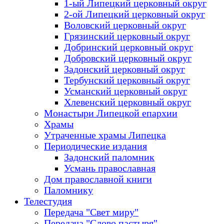
1-ый Липецкий церковный округ
2-ой Липецкий церковный округ
Воловский церковный округ
Грязинский церковный округ
Добринский церковный округ
Добровский церковный округ
Задонский церковный округ
Тербунский церковный округ
Усманский церковный округ
Хлевенский церковный округ
Монастыри Липецкой епархии
Храмы
Утраченные храмы Липецка
Периодические издания
Задонский паломник
Усмань православная
Дом православной книги
Паломнику
Телестудия
Передача "Свет миру"
Передача "Слово пастыря"