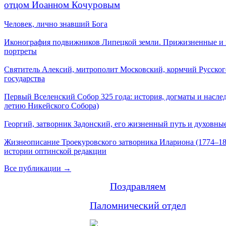
отцом Иоанном Кочуровым
Человек, лично знавший Бога
Иконография подвижников Липецкой земли. Прижизненные и
портреты
Святитель Алексий, митрополит Московский, кормчий Русског
государства
Первый Вселенский Собор 325 года: история, догматы и наслед
летию Никейского Собора)
Георгий, затворник Задонский, его жизненный путь и духовные
Жизнеописание Троекуровского затворника Илариона (1774–18
истории оптинской редакции
Все публикации →
Поздравляем
Паломнический отдел