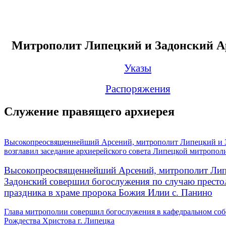
Митрополит Липецкий и Задонский А
Указы
Распоряжения
Служение правящего архиерея
Высокопреосвященнейший Арсений, митрополит Липецкий и 
возглавил заседание архиерейского совета Липецкой митропол
Высокопреосвященнейший Арсений, митрополит Лип
Задонский совершил богослужения по случаю престо
праздника в храме пророка Божия Илии с. Панино
Глава митрополии совершил богослужения в кафедральном соб
Рождества Христова г. Липецка