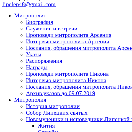
lipelep48@gmail.com
Митрополит
Биография
Служение и встречи
Проповеди митрополита Арсения
Интервью митрополита Арсения
Послания, обращения митрополита Арсе
Указы
Распоряжения
Награды
Проповеди митрополита Никона
Интервью митрополита Никона
Послания, обращения митрополита Нико
Архив указов до 09.07.2019
Митрополия
История митрополии
Собор Липецких святых
Новомученики и исповедники Липецкой 
Жития