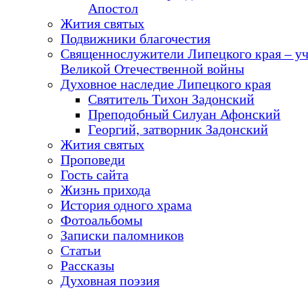
Апостол
Жития святых
Подвижники благочестия
Священнослужители Липецкого края – у
Великой Отечественной войны
Духовное наследие Липецкого края
Святитель Тихон Задонский
Преподобный Силуан Афонский
Георгий, затворник Задонский
Жития святых
Проповеди
Гость сайта
Жизнь прихода
История одного храма
Фотоальбомы
Записки паломников
Статьи
Рассказы
Духовная поэзия