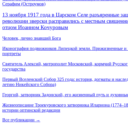
Серафим (Остроумов)
13 ноября 1917 года в Царском Селе разъяренные за
революции зверски расправились с местным священ
отцом Иоанном Кочуровым
Человек, лично знавший Бога
Иконография подвижников Липецкой земли. Прижизненные и
портреты
Святитель Алексий, митрополит Московский, кормчий Русског
государства
Первый Вселенский Собор 325 года: история, догматы и наслед
летию Никейского Собора)
Георгий, затворник Задонский, его жизненный путь и духовные
Жизнеописание Троекуровского затворника Илариона (1774–18
истории оптинской редакции
Все публикации →