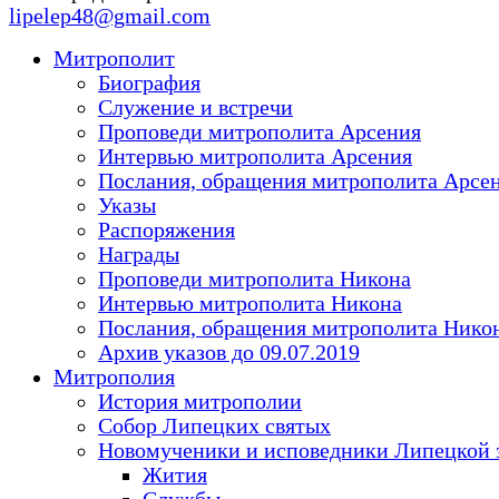
lipelep48@gmail.com
Митрополит
Биография
Служение и встречи
Проповеди митрополита Арсения
Интервью митрополита Арсения
Послания, обращения митрополита Арсе
Указы
Распоряжения
Награды
Проповеди митрополита Никона
Интервью митрополита Никона
Послания, обращения митрополита Нико
Архив указов до 09.07.2019
Митрополия
История митрополии
Собор Липецких святых
Новомученики и исповедники Липецкой 
Жития