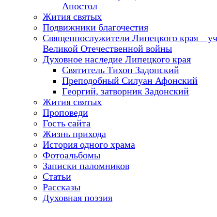
Апостол
Жития святых
Подвижники благочестия
Священнослужители Липецкого края – у
Великой Отечественной войны
Духовное наследие Липецкого края
Святитель Тихон Задонский
Преподобный Силуан Афонский
Георгий, затворник Задонский
Жития святых
Проповеди
Гость сайта
Жизнь прихода
История одного храма
Фотоальбомы
Записки паломников
Статьи
Рассказы
Духовная поэзия