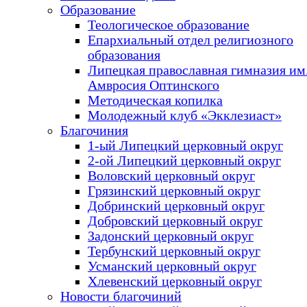
Образование
Теологическое образование
Епархиальный отдел религиозного
образования
Липецкая православная гимназия им.
Амвросия Оптинского
Методическая копилка
Молодежный клуб «Экклезиаст»
Благочиния
1-ый Липецкий церковный округ
2-ой Липецкий церковный округ
Воловский церковный округ
Грязинский церковный округ
Добринский церковный округ
Добровский церковный округ
Задонский церковный округ
Тербунский церковный округ
Усманский церковный округ
Хлевенский церковный округ
Новости благочиний