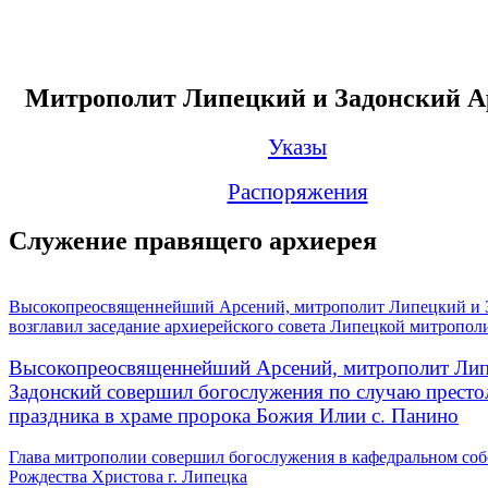
Митрополит Липецкий и Задонский А
Указы
Распоряжения
Служение правящего архиерея
Высокопреосвященнейший Арсений, митрополит Липецкий и 
возглавил заседание архиерейского совета Липецкой митропол
Высокопреосвященнейший Арсений, митрополит Лип
Задонский совершил богослужения по случаю престо
праздника в храме пророка Божия Илии с. Панино
Глава митрополии совершил богослужения в кафедральном соб
Рождества Христова г. Липецка