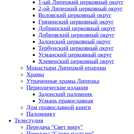
1-ый Липецкий церковный округ
2-ой Липецкий церковный округ
Воловский церковный округ
Грязинский церковный округ
Добринский церковный округ
Добровский церковный округ
Задонский церковный округ
Тербунский церковный округ
Усманский церковный округ
Хлевенский церковный округ
Монастыри Липецкой епархии
Храмы
Утраченные храмы Липецка
Периодические издания
Задонский паломник
Усмань православная
Дом православной книги
Паломнику
Телестудия
Передача "Свет миру"
Передача "Слово пастыря"