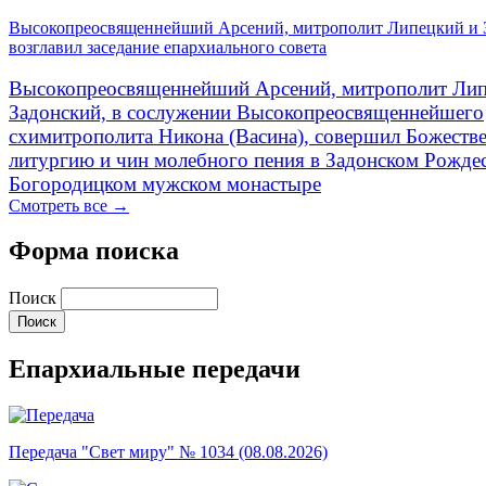
Высокопреосвященнейший Арсений, митрополит Липецкий и 
возглавил заседание епархиального совета
Высокопреосвященнейший Арсений, митрополит Лип
Задонский, в сослужении Высокопреосвященнейшего
схимитрополита Никона (Васина), совершил Божеств
литургию и чин молебного пения в Задонском Рожде
Богородицком мужском монастыре
Смотреть все →
Форма поиска
Поиск
Епархиальные передачи
Передача "Свет миру" № 1034 (08.08.2026)