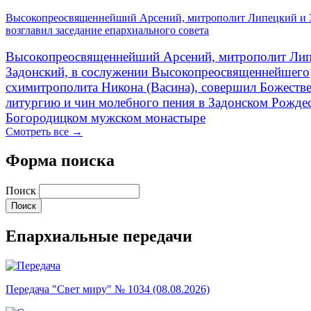
Высокопреосвященнейший Арсений, митрополит Липецкий и 
возглавил заседание епархиального совета
Высокопреосвященнейший Арсений, митрополит Лип
Задонский, в сослужении Высокопреосвященнейшего
схимитрополита Никона (Васина), совершил Божеств
литургию и чин молебного пения в Задонском Рожде
Богородицком мужском монастыре
Смотреть все →
Форма поиска
Поиск
Епархиальные передачи
Передача "Свет миру" № 1034 (08.08.2026)