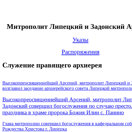
Митрополит Липецкий и Задонский А
Указы
Распоряжения
Служение правящего архиерея
Высокопреосвященнейший Арсений, митрополит Липецкий и 
возглавил заседание архиерейского совета Липецкой митропол
Высокопреосвященнейший Арсений, митрополит Лип
Задонский совершил богослужения по случаю престо
праздника в храме пророка Божия Илии с. Панино
Глава митрополии совершил богослужения в кафедральном соб
Рождества Христова г. Липецка