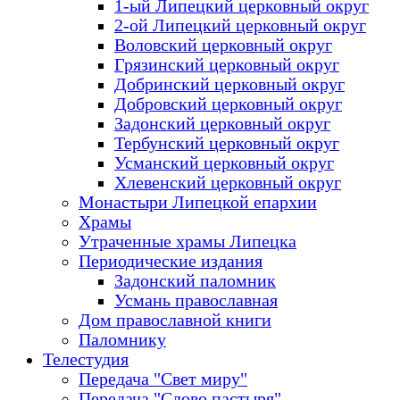
1-ый Липецкий церковный округ
2-ой Липецкий церковный округ
Воловский церковный округ
Грязинский церковный округ
Добринский церковный округ
Добровский церковный округ
Задонский церковный округ
Тербунский церковный округ
Усманский церковный округ
Хлевенский церковный округ
Монастыри Липецкой епархии
Храмы
Утраченные храмы Липецка
Периодические издания
Задонский паломник
Усмань православная
Дом православной книги
Паломнику
Телестудия
Передача "Свет миру"
Передача "Слово пастыря"