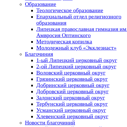
Образование
Теологическое образование
Епархиальный отдел религиозного
образования
Липецкая православная гимназия им.
Амвросия Оптинского
Методическая копилка
Молодежный клуб «Экклезиаст»
Благочиния
1-ый Липецкий церковный округ
2-ой Липецкий церковный округ
Воловский церковный округ
Грязинский церковный округ
Добринский церковный округ
Добровский церковный округ
Задонский церковный округ
Тербунский церковный округ
Усманский церковный округ
Хлевенский церковный округ
Новости благочиний