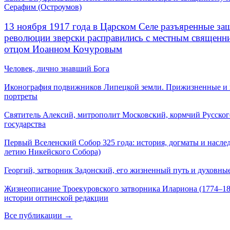
Серафим (Остроумов)
13 ноября 1917 года в Царском Селе разъяренные за
революции зверски расправились с местным священ
отцом Иоанном Кочуровым
Человек, лично знавший Бога
Иконография подвижников Липецкой земли. Прижизненные и
портреты
Святитель Алексий, митрополит Московский, кормчий Русског
государства
Первый Вселенский Собор 325 года: история, догматы и наслед
летию Никейского Собора)
Георгий, затворник Задонский, его жизненный путь и духовные
Жизнеописание Троекуровского затворника Илариона (1774–18
истории оптинской редакции
Все публикации →