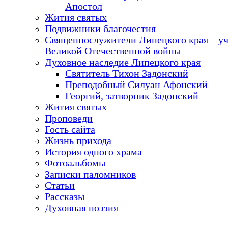
Апостол
Жития святых
Подвижники благочестия
Священнослужители Липецкого края – у
Великой Отечественной войны
Духовное наследие Липецкого края
Святитель Тихон Задонский
Преподобный Силуан Афонский
Георгий, затворник Задонский
Жития святых
Проповеди
Гость сайта
Жизнь прихода
История одного храма
Фотоальбомы
Записки паломников
Статьи
Рассказы
Духовная поэзия