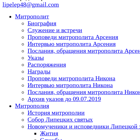
lipelep48@gmail.com
Митрополит
Биография
Служение и встречи
Проповеди митрополита Арсения
Интервью митрополита Арсения
Послания, обращения митрополита Арсе
Указы
Распоряжения
Награды
Проповеди митрополита Никона
Интервью митрополита Никона
Послания, обращения митрополита Нико
Архив указов до 09.07.2019
Митрополия
История митрополии
Собор Липецких святых
Новомученики и исповедники Липецкой 
Жития