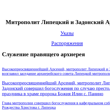
Митрополит Липецкий и Задонский А
Указы
Распоряжения
Служение правящего архиерея
Высокопреосвященнейший Арсений, митрополит Липецкий и 
возглавил заседание архиерейского совета Липецкой митропол
Высокопреосвященнейший Арсений, митрополит Лип
Задонский совершил богослужения по случаю престо
праздника в храме пророка Божия Илии с. Панино
Глава митрополии совершил богослужения в кафедральном соб
Рождества Христова г. Липецка