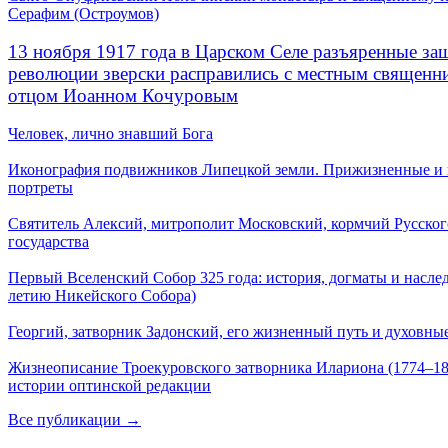
Серафим (Остроумов)
13 ноября 1917 года в Царском Селе разъяренные за
революции зверски расправились с местным священ
отцом Иоанном Кочуровым
Человек, лично знавший Бога
Иконография подвижников Липецкой земли. Прижизненные и
портреты
Святитель Алексий, митрополит Московский, кормчий Русског
государства
Первый Вселенский Собор 325 года: история, догматы и наслед
летию Никейского Собора)
Георгий, затворник Задонский, его жизненный путь и духовные
Жизнеописание Троекуровского затворника Илариона (1774–18
истории оптинской редакции
Все публикации →