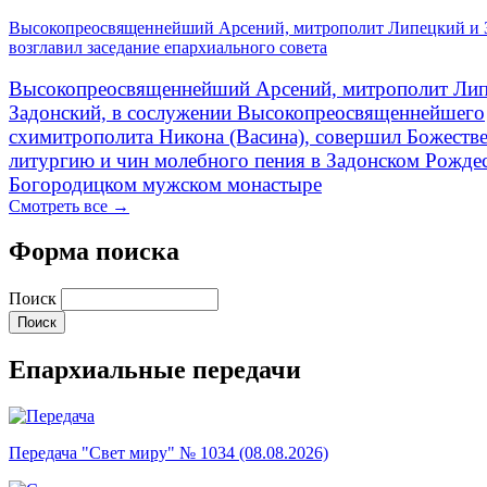
Высокопреосвященнейший Арсений, митрополит Липецкий и 
возглавил заседание епархиального совета
Высокопреосвященнейший Арсений, митрополит Лип
Задонский, в сослужении Высокопреосвященнейшего
схимитрополита Никона (Васина), совершил Божеств
литургию и чин молебного пения в Задонском Рожде
Богородицком мужском монастыре
Смотреть все →
Форма поиска
Поиск
Епархиальные передачи
Передача "Свет миру" № 1034 (08.08.2026)