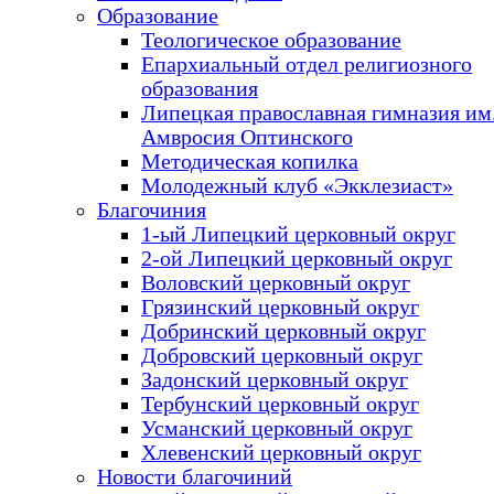
Образование
Теологическое образование
Епархиальный отдел религиозного
образования
Липецкая православная гимназия им.
Амвросия Оптинского
Методическая копилка
Молодежный клуб «Экклезиаст»
Благочиния
1-ый Липецкий церковный округ
2-ой Липецкий церковный округ
Воловский церковный округ
Грязинский церковный округ
Добринский церковный округ
Добровский церковный округ
Задонский церковный округ
Тербунский церковный округ
Усманский церковный округ
Хлевенский церковный округ
Новости благочиний