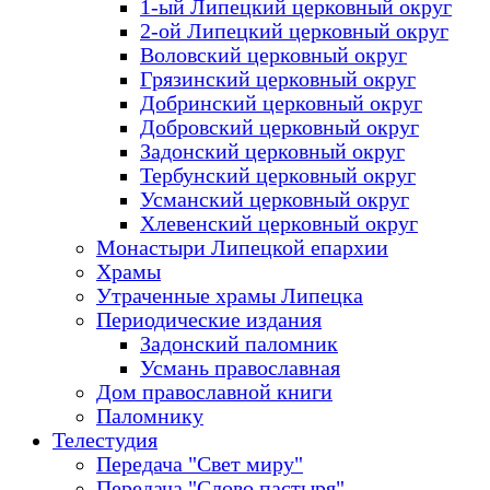
1-ый Липецкий церковный округ
2-ой Липецкий церковный округ
Воловский церковный округ
Грязинский церковный округ
Добринский церковный округ
Добровский церковный округ
Задонский церковный округ
Тербунский церковный округ
Усманский церковный округ
Хлевенский церковный округ
Монастыри Липецкой епархии
Храмы
Утраченные храмы Липецка
Периодические издания
Задонский паломник
Усмань православная
Дом православной книги
Паломнику
Телестудия
Передача "Свет миру"
Передача "Слово пастыря"