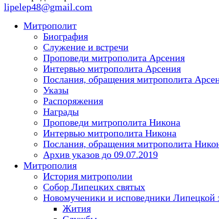
lipelep48@gmail.com
Митрополит
Биография
Служение и встречи
Проповеди митрополита Арсения
Интервью митрополита Арсения
Послания, обращения митрополита Арсе
Указы
Распоряжения
Награды
Проповеди митрополита Никона
Интервью митрополита Никона
Послания, обращения митрополита Нико
Архив указов до 09.07.2019
Митрополия
История митрополии
Собор Липецких святых
Новомученики и исповедники Липецкой 
Жития