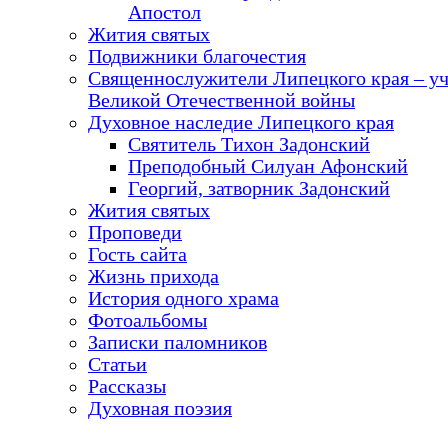
Апостол
Жития святых
Подвижники благочестия
Священнослужители Липецкого края – у
Великой Отечественной войны
Духовное наследие Липецкого края
Святитель Тихон Задонский
Преподобный Силуан Афонский
Георгий, затворник Задонский
Жития святых
Проповеди
Гость сайта
Жизнь прихода
История одного храма
Фотоальбомы
Записки паломников
Статьи
Рассказы
Духовная поэзия