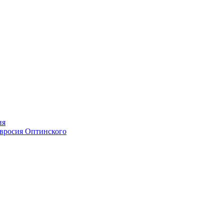
ия
мвросия Оптинского