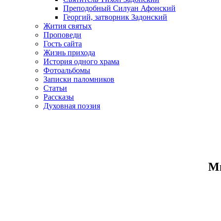
Преподобный Силуан Афонский
Георгий, затворник Задонский
Жития святых
Проповеди
Гость сайта
Жизнь прихода
История одного храма
Фотоальбомы
Записки паломников
Статьи
Рассказы
Духовная поэзия
Ми