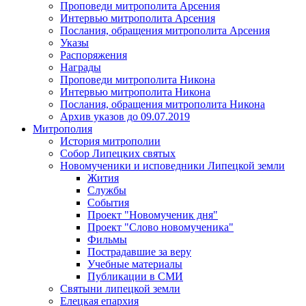
Проповеди митрополита Арсения
Интервью митрополита Арсения
Послания, обращения митрополита Арсения
Указы
Распоряжения
Награды
Проповеди митрополита Никона
Интервью митрополита Никона
Послания, обращения митрополита Никона
Архив указов до 09.07.2019
Митрополия
История митрополии
Собор Липецких святых
Новомученики и исповедники Липецкой земли
Жития
Службы
События
Проект "Новомученик дня"
Проект "Слово новомученика"
Фильмы
Пострадавшие за веру
Учебные материалы
Публикации в СМИ
Святыни липецкой земли
Елецкая епархия