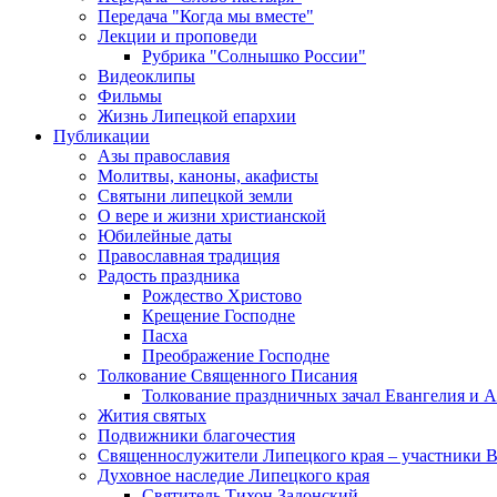
Передача "Когда мы вместе"
Лекции и проповеди
Рубрика "Солнышко России"
Видеоклипы
Фильмы
Жизнь Липецкой епархии
Публикации
Азы православия
Молитвы, каноны, акафисты
Святыни липецкой земли
О вере и жизни христианской
Юбилейные даты
Православная традиция
Радость праздника
Рождество Христово
Крещение Господне
Пасха
Преображение Господне
Толкование Священного Писания
Толкование праздничных зачал Евангелия и 
Жития святых
Подвижники благочестия
Священнослужители Липецкого края – участники 
Духовное наследие Липецкого края
Святитель Тихон Задонский