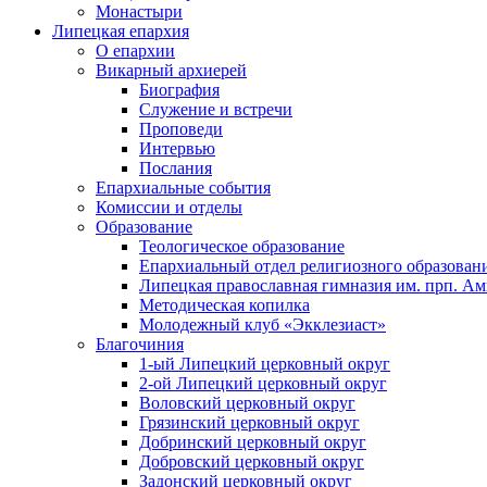
Монастыри
Липецкая епархия
О епархии
Викарный архиерей
Биография
Служение и встречи
Проповеди
Интервью
Послания
Епархиальные события
Комиссии и отделы
Образование
Теологическое образование
Епархиальный отдел религиозного образован
Липецкая православная гимназия им. прп. А
Методическая копилка
Молодежный клуб «Экклезиаст»
Благочиния
1-ый Липецкий церковный округ
2-ой Липецкий церковный округ
Воловский церковный округ
Грязинский церковный округ
Добринский церковный округ
Добровский церковный округ
Задонский церковный округ