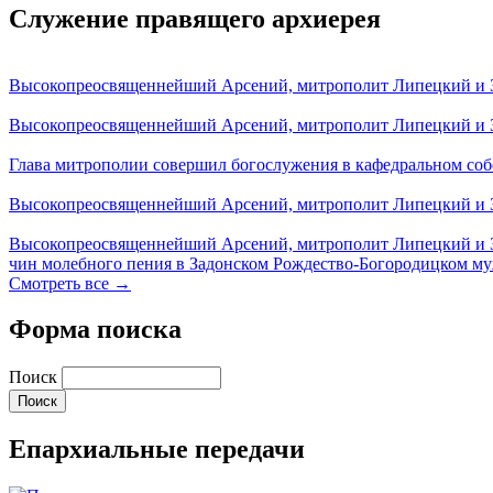
Служение правящего архиерея
Высокопреосвященнейший Арсений, митрополит Липецкий и За
Высокопреосвященнейший Арсений, митрополит Липецкий и За
Глава митрополии совершил богослужения в кафедральном соб
Высокопреосвященнейший Арсений, митрополит Липецкий и За
Высокопреосвященнейший Арсений, митрополит Липецкий и З
чин молебного пения в Задонском Рождество-Богородицком м
Смотреть все →
Форма поиска
Поиск
Епархиальные передачи