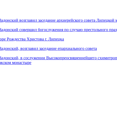
донский возглавил заседание архиерейского совета Липецкой
донский совершил богослужения по случаю престольного праз
оре Рождества Христова г. Липецка
донский, возглавил заседание епархиального совета
адонский, в сослужении Высокопреосвященнейшего схимитропо
ужском монастыре