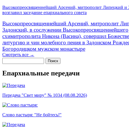
Высокопреосвященнейший Арсений, митрополит Липецкий и 
возглавил заседание епархиального совета
Высокопреосвященнейший Арсений, митрополит Лип
Задонский, в сослужении Высокопреосвященнейшего
схимитрополита Никона (Васина), совершил Божеств
литургию и чин молебного пения в Задонском Рожде
Богородицком мужском монастыре
Смотреть все →
Поиск
Форма поиска
Епархиальные передачи
Передача "Свет миру" № 1034 (08.08.2026)
Слово пастыря: "Не бойтесь!"