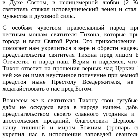
в Духе Святом, в нелицемерной любви (2 Кор
святитель стяжал исповеднический венец и ста
мужества и духовной силы.
С особым чувством православный народ пр
честным мощам святителя Тихона, которые при
города и веси Святой Руси. Это прикосновение
помогает нам укрепиться в вере и обрести надеж
предстательства святителя Тихона пред лицом 
Отечество и народ наш. Верим и надеемся, что
Тихон ответит на прошения верных чад Церкви 
ней же он имел неустанное попечение при земной
предстоя ныне Престолу Вседержителя, не 
ходатайствовать о нас пред Богом.
Вознесем же к святителю Тихону свои сугубые
дабы не оскудела вера в народе нашем, дабы
предстательством своего славного угодника и 
апостольских преданий, благословил Церковь
нашу тишиной и миром Божиим (тропарь св
укрепил нас в исполнении заповедей евангел