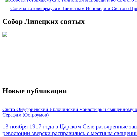
Советы готовящемуся к Таинствам Исповеди и Святого П
Собор Липецких святых
Новые публикации
Свято-Онуфриевский Яблочинский монастырь и священномуч
Серафим (Остроумов)
13 ноября 1917 года в Царском Селе разъяренные за
революции зверски расправились с местным священ