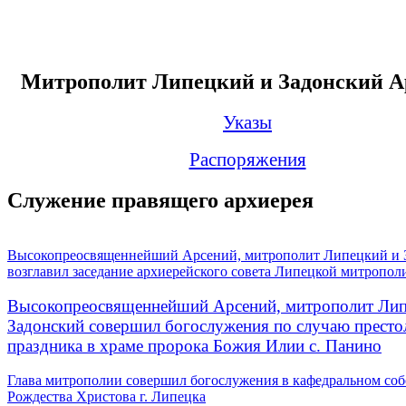
Митрополит Липецкий и Задонский А
Указы
Распоряжения
Служение правящего архиерея
Высокопреосвященнейший Арсений, митрополит Липецкий и 
возглавил заседание архиерейского совета Липецкой митропол
Высокопреосвященнейший Арсений, митрополит Лип
Задонский совершил богослужения по случаю престо
праздника в храме пророка Божия Илии с. Панино
Глава митрополии совершил богослужения в кафедральном соб
Рождества Христова г. Липецка