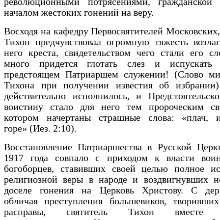
революционными потрясениями, гражданской
началом жестоких гонений на веру.
Восходя на кафедру Первосвятителей Московских,
Тихон предчувствовал огромную тяжесть возлаг
него креста, свидетельством чего стали его сл
много придется глотать слез и испускать
предстоящем Патриаршем служении! (Слово ми
Тихона при получении известия об избрании)
действительно исполнилось, и Предстоятельско
воистину стало для него тем пророческим св
котором начертаны страшные слова: «плач, 
горе» (Иез. 2:10).
Восстановление Патриаршества в Русской Церк
1917 года совпало с приходом к власти вои
богоборцев, ставивших своей целью полное ис
религиозной веры в народе и воздвигнувших н
доселе гонения на Церковь Христову. С дер
обличая преступления большевиков, творивших
расправы, святитель Тихон вмест