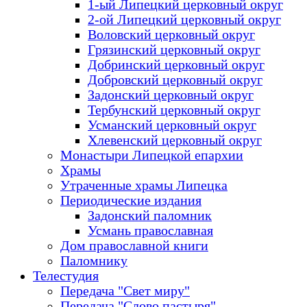
1-ый Липецкий церковный округ
2-ой Липецкий церковный округ
Воловский церковный округ
Грязинский церковный округ
Добринский церковный округ
Добровский церковный округ
Задонский церковный округ
Тербунский церковный округ
Усманский церковный округ
Хлевенский церковный округ
Монастыри Липецкой епархии
Храмы
Утраченные храмы Липецка
Периодические издания
Задонский паломник
Усмань православная
Дом православной книги
Паломнику
Телестудия
Передача "Свет миру"
Передача "Слово пастыря"