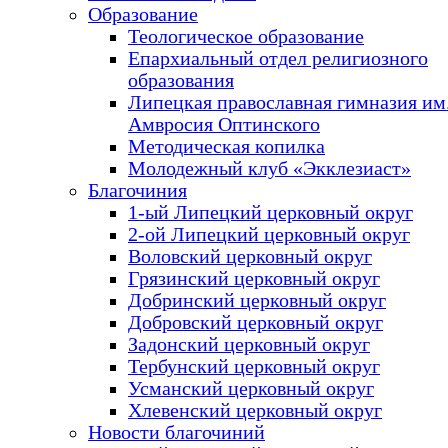
Образование
Теологическое образование
Епархиальный отдел религиозного
образования
Липецкая православная гимназия им.
Амвросия Оптинского
Методическая копилка
Молодежный клуб «Экклезиаст»
Благочиния
1-ый Липецкий церковный округ
2-ой Липецкий церковный округ
Воловский церковный округ
Грязинский церковный округ
Добринский церковный округ
Добровский церковный округ
Задонский церковный округ
Тербунский церковный округ
Усманский церковный округ
Хлевенский церковный округ
Новости благочиний