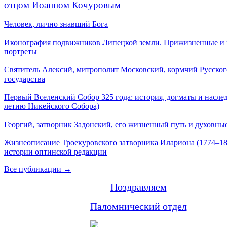
отцом Иоанном Кочуровым
Человек, лично знавший Бога
Иконография подвижников Липецкой земли. Прижизненные и
портреты
Святитель Алексий, митрополит Московский, кормчий Русског
государства
Первый Вселенский Собор 325 года: история, догматы и наслед
летию Никейского Собора)
Георгий, затворник Задонский, его жизненный путь и духовные
Жизнеописание Троекуровского затворника Илариона (1774–18
истории оптинской редакции
Все публикации →
Поздравляем
Паломнический отдел