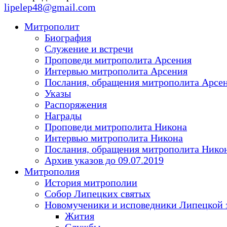
lipelep48@gmail.com
Митрополит
Биография
Служение и встречи
Проповеди митрополита Арсения
Интервью митрополита Арсения
Послания, обращения митрополита Арсе
Указы
Распоряжения
Награды
Проповеди митрополита Никона
Интервью митрополита Никона
Послания, обращения митрополита Нико
Архив указов до 09.07.2019
Митрополия
История митрополии
Собор Липецких святых
Новомученики и исповедники Липецкой 
Жития