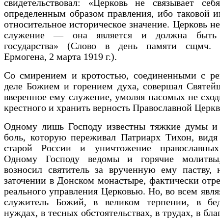
свидетельствовал: «Церковь не связывает себ
определенным образом правления, ибо таковой 
относительное историческое значение. Церковь не
служение — она является и должна быть 
государства» (Слово в день памяти сщмч. 
Ермогена, 2 марта 1919 г.).
Со смирением и кротостью, соединенными с ре
деле Божием и горением духа, совершал Святей
вверенное ему служение, умоляя пасомых не сход
крестного и хранить верность Православной Церкв
Одному лишь Господу известны тяжкие думы и 
боль, которую переживал Патриарх Тихон, видя
старой России и уничтожение православных
Одному Господу ведомы и горячие молитвы
возносил святитель за врученную ему паству, 
заточении в Донском монастыре, фактически отр
реального управления Церковью. Но, во всем являя
служитель Божий, в великом терпении, в бед
нуждах, в тесных обстоятельствах, в трудах, в бл