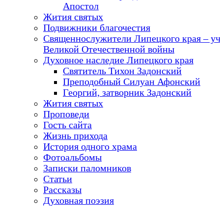
Апостол
Жития святых
Подвижники благочестия
Священнослужители Липецкого края – у
Великой Отечественной войны
Духовное наследие Липецкого края
Святитель Тихон Задонский
Преподобный Силуан Афонский
Георгий, затворник Задонский
Жития святых
Проповеди
Гость сайта
Жизнь прихода
История одного храма
Фотоальбомы
Записки паломников
Статьи
Рассказы
Духовная поэзия